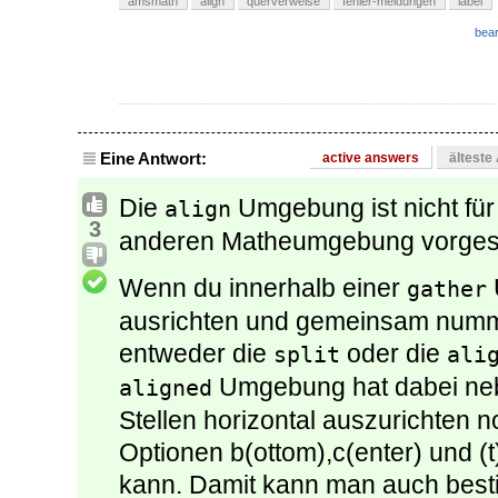
amsmath
align
querverweise
fehler-meldungen
label
bear
Eine Antwort:
active answers
älteste
Die
Umgebung ist nicht für
align
3
anderen Matheumgebung vorges
Wenn du innerhalb einer
gather
ausrichten und gemeinsam numme
entweder die
oder die
split
ali
Umgebung hat dabei neb
aligned
Stellen horizontal auszurichten n
Optionen b(ottom),c(enter) und (t
kann. Damit kann man auch bes