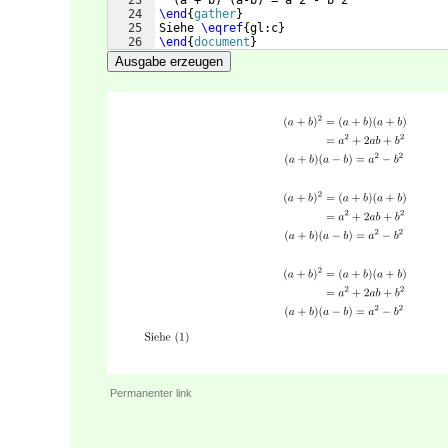
23
(
a + b
)
(
a-b
)
 = a^2 - b^2
24
\end
{
gather
}
25
Siehe 
\eqref
{
gl:c
}
26
\end
{
document
}
Ausgabe erzeugen
Permanenter link