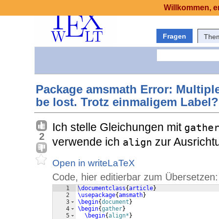
Willkommen, er
Fragen
The
Package amsmath Error: Multiple \
be lost. Trotz einmaligem Label?
Ich stelle Gleichungen mit
gathe
2
verwende ich
zur Ausrichtu
align
Open in writeLaTeX
Code, hier editierbar zum Übersetzen:
1
\documentclass
{
article
}
2
\usepackage
{
amsmath
}
3
\begin
{
document
}
4
\begin
{
gather
}
5
\begin
{
align*
}