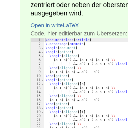
zentriert oder neben der oberste
ausgegeben wird.
Open in writeLaTeX
Code, hier editierbar zum Übersetzen:
1
\documentclass
{
article
}
2
\usepackage
{
amsmath
}
3
\begin
{
document
}
4
\begin
{
gather
}
5
\begin
{
aligned
}
6
(
a + b
)
^2 &= 
(
a + b
)
(
a + b
)
\\
7
  &= a^2 + 2 a b + b^2 
\label
8
\end
{
aligned
}
\\
9
(
a + b
)
(
a-b
)
 = a^2 - b^2
10
\end
{
gather
}
11
\begin
{
gather
}
12
\begin
{
aligned
}
[
b
]
13
(
a + b
)
^2 &= 
(
a + b
)
(
a + b
)
\\
14
  &= a^2 + 2 a b + b^2 
\label
15
\end
{
aligned
}
\\
16
(
a + b
)
(
a-b
)
 = a^2 - b^2
17
\end
{
gather
}
18
\begin
{
gather
}
19
\begin
{
aligned
}
[
t
]
20
(
a + b
)
^2 &= 
(
a + b
)
(
a + b
)
\\
21
  &= a^2 + 2 a b + b^2 
\label
22
\end
{
aligned
}
\\