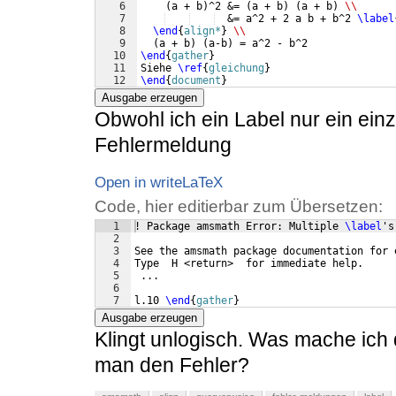
6
(
a + b
)
^2 &= 
(
a + b
)
(
a + b
)
\\
7
  &= a^2 + 2 a b + b^2 
\label
8
\end
{
align*
}
\\
9
(
a + b
)
(
a-b
)
 = a^2 - b^2
10
\end
{
gather
}
11
Siehe 
\ref
{
gleichung
}
12
\end
{
document
}
Ausgabe erzeugen
Obwohl ich ein Label nur ein einz
Fehlermeldung
Open in writeLaTeX
Code, hier editierbar zum Übersetzen:
1
! Package amsmath Error: Multiple 
\label
's
2
3
See the amsmath package documentation for 
4
Type  H <return>  for immediate help.
5
 ...
6
7
l.10 
\end
{
gather
}
Ausgabe erzeugen
Klingt unlogisch. Was mache ich 
man den Fehler?