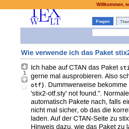
Willkommen, er
Fragen
The
Wie verwende ich das Paket stix2
Ich habe auf CTAN das Paket
st
1
gerne mal ausprobieren. Also sc
. Dummwerweise bekomme ich
otf}
'stix2-otf.sty' not found.". Norma
automatisch Pakete nach, falls ein
nicht mal sicher, ob das die korr
laden. Auf der CTAN-Seite zu stix2
Hinweis dazu, wie das Paket zu la