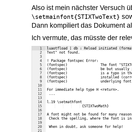
Also ist mein nächster Versuch 
so
\setmainfont{STIXTwoText}
Dann kompiliert das Dokument al
Ich vermute, das müsste der rele
1
luaotfload | db : Reload initiated (forma
2
Text" not found.
3
4
! Package fontspec Error: 
5
(fontspec)                The font "STIXT
6
(fontspec)                be but usually 
7
(fontspec)                is a typo in th
8
(fontspec)                installed (corr
9
(fontspec)                underlying font
10
11
For immediate help type H <return>.
12
 ...
13
14
l.19 \setmathfont
15
 {STIXTwoMath}
16
17
A font might not be found for many reason
18
 Check the spelling, where the font is in
19
20
 When in doubt, ask someone for help!
21