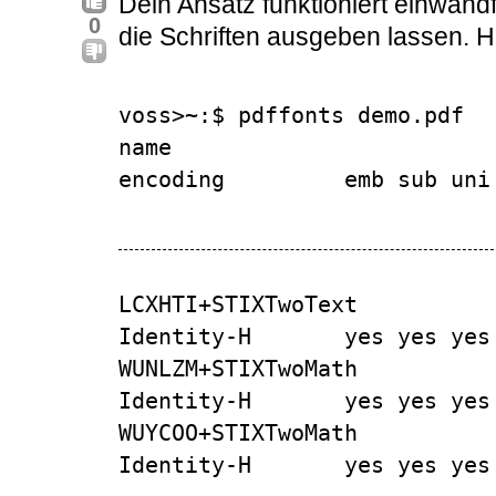
Dein Ansatz funktioniert einwandf
0
die Schriften ausgeben lassen. Hi
voss>~:$ pdffonts demo.pdf 

name                                 t
encoding         emb sub uni
LCXHTI+STIXTwoText              
Identity-H       yes yes yes 
WUNLZM+STIXTwoMath              
Identity-H       yes yes yes 
WUYCOO+STIXTwoMath              