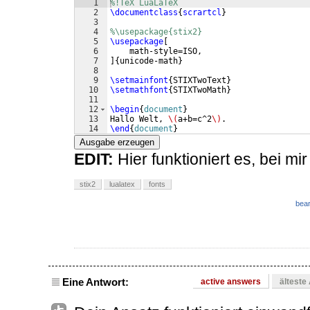
1
%!TeX LuaLaTeX
2
\documentclass
{
scrartcl
}
3
4
%\usepackage{stix2}
5
\usepackage
[
6
    math-style=ISO,
7
]
{
unicode-math
}
8
9
\setmainfont
{
STIXTwoText
}
10
\setmathfont
{
STIXTwoMath
}
11
12
\begin
{
document
}
13
Hallo Welt, 
\(
a+b=c^2
\)
.
14
\end
{
document
}
Ausgabe erzeugen
EDIT:
Hier funktioniert es, bei mir
stix2
lualatex
fonts
bear
Eine Antwort:
active answers
älteste