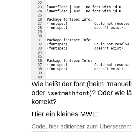
22
23
luaotfload | aux : no font with id 0
24
luaotfload | aux : no font with id 0
25
26
Package fontspec Info: 
27
(fontspec)             Could not resolve 
28
(fontspec)             doesn't exist).
29
30
31
Package fontspec Info: 
32
(fontspec)             Could not resolve 
33
(fontspec)             doesn't exist).
34
35
36
Package fontspec Info: 
37
(fontspec)             Could not resolve 
38
(fontspec)             doesn't exist).
39
40
41
! Package fontspec Error: 
Wie heißt der font (beim "manue
oder
)? Oder wie l
\setmathfont
korrekt?
Hier ein kleines MWE:
Code, hier editierbar zum Übersetzen: