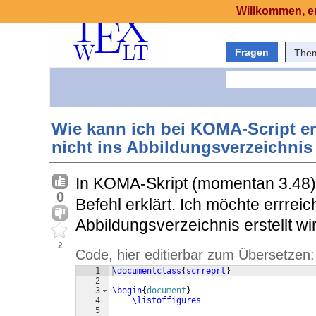
Willkommen, er
Fragen
The
Wie kann ich bei KOMA-Script er
nicht ins Abbildungsverzeichnis
In KOMA-Skript (momentan 3.48) 
0
Befehl erklärt. Ich möchte errreic
Abbildungsverzeichnis erstellt wi
2
Code, hier editierbar zum Übersetzen:
1
\documentclass
{
scrreprt
}
2
3
\begin
{
document
}
4
\listoffigures
5