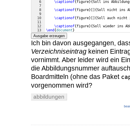
6
\captionof
{
figure
}
{
Soll ins Abbildung
7
8
\captionof
{
figure
}
[
]
{
Soll nicht ins A
9
10
\captionof
{
figure
}
[
]
{
Soll auch nicht 
11
12
\captionof
{
figure
}
{
Soll wieder ins Ab
13
\end
{
document
}
Ausgabe erzeugen
Ich bin davon ausgegangen, da
Verzeichniseintrag
keinen Eintrag
vornimmt. Aber leider wird ein E
die Abbildungsnummer auftauscht
Boardmitteln (ohne das Paket
ca
vorgenommen wird?
abbildungen
bear