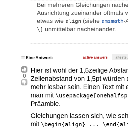
Bei mehreren Gleichungen nachei
Ausrichtung zueinander oftmals w
etwas wie
(siehe
-
align
amsmath
unmittelbar nacheinander.
\]
Eine Antwort:
active answers
älteste
Hier ist wohl der 1,5zeilige Abst
0
Zeilenabstand von 1,5pt würden d
mehr lesbar sein. Einen Text mit
man mit
\usepackage[onehalfsp
Präamble.
Gleichungen lassen sich, wie sc
mit
\begin{align} ... \end{al