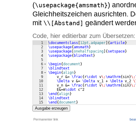
(
) anordn
\usepackage{amsmath}
Gleichheitszeichen ausrichten. 
mit
geändert werde
\\[Abstand]
Code, hier editierbar zum Übersetzen:
1
\documentclass
[
12pt,a4paper
]
{
article
}
2
\usepackage
{
amsmath
}
3
\usepackage
[
onehalfspacing
]
{
setspace
}
4
\usepackage
{
blindtext
}
5
6
\begin
{
document
}
7
\blindtext
8
\begin
{
align
}
9
    v_r &= 
\frac
{
r
\cdot
 v
\;
\mathrm
{
sin
}
\;
10
\Delta
 v &= 
\Delta
 v_1 + 
\Delta
 v_2 
\
11
    v_n &= 
\frac
{
r
\cdot
 v
\;
\mathrm
{
sin
}
\;
12
    E&=m
\cdot
 c^2
13
\end
{
align
}
14
\blindtext
15
\end
{
document
}
Ausgabe erzeugen
Permanenter link
bear