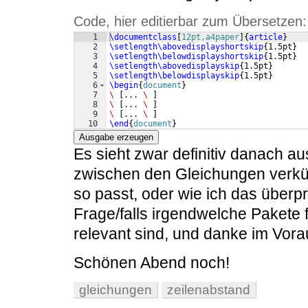
Code, hier editierbar zum Übersetzen:
1
\documentclass
[
12pt,a4paper
]
{
article
}
2
\setlength\abovedisplayshortskip
{
1.5pt
}
3
\setlength\belowdisplayshortskip
{
1.5pt
}
4
\setlength\abovedisplayskip
{
1.5pt
}
5
\setlength\belowdisplayskip
{
1.5pt
}
6
\begin
{
document
}
7
\ 
[
... 
\ 
]
8
\ 
[
... 
\ 
]
9
\ 
[
... 
\ 
]
10
\end
{
document
}
Ausgabe erzeugen
Es sieht zwar definitiv danach au
zwischen den Gleichungen verkürz
so passt, oder wie ich das überp
Frage/falls irgendwelche Pakete 
relevant sind, und danke im Vorau
Schönen Abend noch!
gleichungen
zeilenabstand