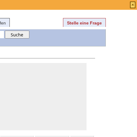
Anmelden
über
FAQ
×
fen
Stelle eine Frage