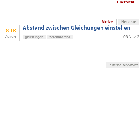
Übersicht
Aktive
Neueste
Abstand zwischen Gleichungen einstellen
8.1k
Aufrufe
08 Nov '
gleichungen
zeilenabstand
älteste Antwort
en