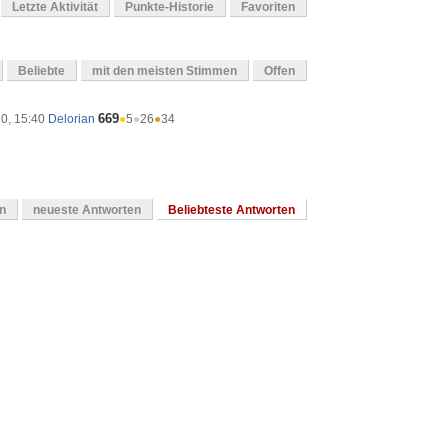
Letzte Aktivität
Punkte-Historie
Favoriten
Beliebte
mit den meisten Stimmen
Offen
669
20, 15:40
Delorian
●
5
●
26
●
34
en
neueste Antworten
Beliebteste Antworten