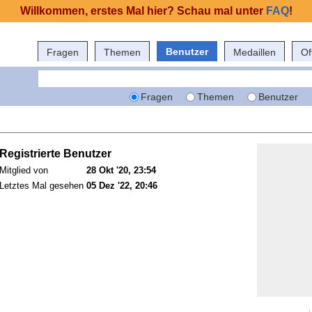
Willkommen, erstes Mal hier? Schau mal unter
FAQ
!
Benutzer
Fragen
Themen
Medaillen
Of
Fragen
Themen
Benutzer
Registrierte Benutzer
Mitglied von
28 Okt '20, 23:54
Letztes Mal gesehen
05 Dez '22, 20:46