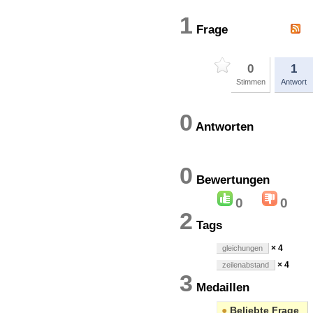
1
Frage
0
1
Stimmen
Antwort
0
Antworten
0
Bewertung
0
0
2
Tags
× 4
gleichungen
× 4
zeilenabstand
3
Medaillen
●
Beliebte Frage