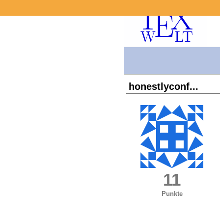
honestlyconf...
11
Punkte