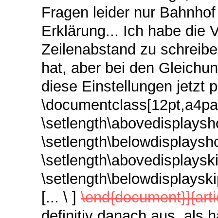
Fragen leider nur Bahnhof
Erklärung... Ich habe die
Zeilenabstand zu schreibe
hat, aber bei den Gleichun
diese Einstellungen jetzt 
\documentclass[12pt,a4pap
\setlength\abovedisplaysho
\setlength\belowdisplaysho
\setlength\abovedisplayski
\setlength\belowdisplayskip{1
[... \ ]
\end{document}]{arti
definitiv danach aus, als 