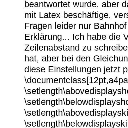
beantwortet wurde, aber d
mit Latex beschäftige, ve
Fragen leider nur Bahnhof
Erklärung... Ich habe die
Zeilenabstand zu schreibe
hat, aber bei den Gleichun
diese Einstellungen jetzt 
\documentclass[12pt,a4pap
\setlength\abovedisplaysho
\setlength\belowdisplaysho
\setlength\abovedisplayski
\setlength\belowdisplayskip{1