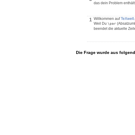
das dein Problem enthält,
Willkommen auf
TeXwelt
1
Weil Du
(Absatzum
\par
beendet die aktuelle Zei
Die Frage wurde aus folgen