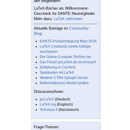
den Mitgliedern!
LaTeX-Bücher als Willkommens-
Geschenk für DANTE Neumitglieder.
Mehr dazu:
LaTeX.net/verein
Aktuelle Beiträge im
Community-
Blog
:
DANTE-Frühjahrstagung März 2026
LaTeX Cookbook zweite Auflage
erschienen
Der Online-Compiler TeXlive.net
Das Forum goLaTeX.de ist erneuert
Einführung in ConTeXt
Spielkarten mit LaTeX
Weiterer CTAN Spiegel-Server
Mathematisches Modell plotten
Diskussionsforen:
goLaTeX
(Deutsch)
LaTeX.org
(Englisch)
TeXnique.fr
(französisch)
Frage-Themen: