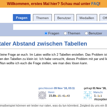
Willkommen, erstes Mal hier? Schau mal unter
FAQ
!
Fragen
Themen
Benutzer
Medaillen
Of
Fragen
Themen
Benutzer
taler Abstand zwischen Tabellen
kleine Frage an euch. Im Latex wollte ich 2 Tabellen erstellen. Das Problem is
n den Tabellen zu klein ist. Ich habe versucht, dieses Problem mit par und l
 Nun wollte ich euch die Frage stellen, wie man dies lösen kann.
geschlossen
09 Nov '18, 03:11
gefragt
01 Nov '18,
Henri
ManuJo
15.8k
1
●
15
●
41
●
43
●
1
●
1
Akzeptier
malbeispiel können wir leider nur raten, was du tun könntest. Zeigtest du uns ein