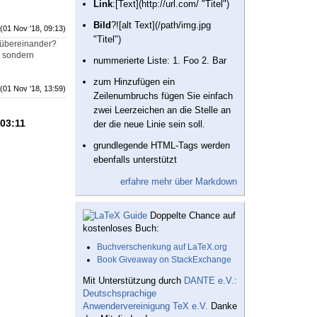
Link
:[Text](http://url.com/ "Titel")
Bild
?![alt Text](/path/img.jpg
(01 Nov '18, 09:13)
"Titel")
n übereinander?
r sondern
nummerierte Liste: 1. Foo 2. Bar
zum Hinzufügen ein
(01 Nov '18, 13:59)
Zeilenumbruchs fügen Sie einfach
zwei Leerzeichen an die Stelle an
 03:11
der die neue Linie sein soll.
grundlegende HTML-Tags werden
ebenfalls unterstützt
erfahre mehr über Markdown
Doppelte Chance auf
kostenloses Buch:
Buchverschenkung auf LaTeX.org
Book Giveaway on StackExchange
Mit Unterstützung durch
DANTE e.V.:
Deutschsprachige
Anwendervereinigung TeX e.V.
Danke