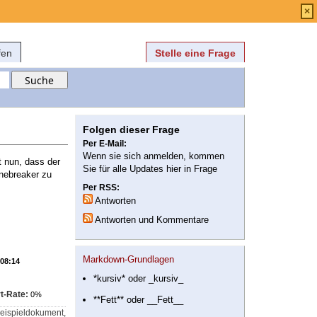
Anmelden
über
FAQ
×
fen
Stelle eine Frage
Folgen dieser Frage
Per E-Mail:
Wenn sie sich anmelden, kommen
t nun, dass der
Sie für alle Updates hier in Frage
inebreaker zu
Per RSS:
Antworten
Antworten und Kommentare
Markdown-Grundlagen
 08:14
*kursiv* oder _kursiv_
t-Rate:
0%
**Fett** oder __Fett__
 Beispieldokument,