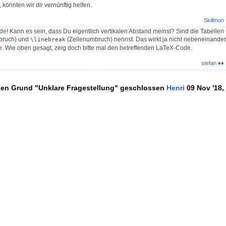
 könnten wir dir vernünftig helfen.
Skillmon
.de
! Kann es sein, dass Du eigentlich vertikalen Abstand meinst? Sind die Tabelle
bruch) und
(Zeilenumbruch) nennst. Das wirkt ja nicht nebeneinande
\linebreak
le. Wie oben gesagt, zeig doch bitte mal den betreffenden LaTeX-Code.
stefan ♦♦
den Grund "Unklare Fragestellung" geschlossen
Henri
09 Nov '18,