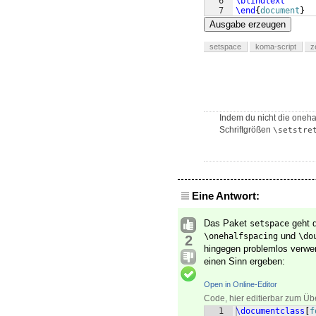
6
\blindtext
7
\end
{
document
}
Ausgabe erzeugen
setspace
koma-script
z
Indem du nicht die oneh
Schriftgrößen
\setstre
Eine Antwort:
Das Paket
geht 
setspace
und
\onehalfspacing
\do
2
hingegen problemlos verwen
einen Sinn ergeben:
Open in Online-Editor
Code, hier editierbar zum Üb
1
\documentclass
[
f