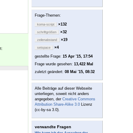
Frage-Themen:
×132
koma-script
×32
schriftgrößen
×19
zeilenabstand
×4
setspace
t:
gestellte Frage:
15 Apr '15, 17:54
Frage wurde gesehen:
13,422 Mal
zuletzt geändert:
08 Mai '15, 08:32
Alle Beiträge auf dieser Webseite
unterliegen, soweit nicht anders
angegeben, der
Creative Commons
Attribution Share-Alike 3.0
Lizenz
(cc-by-sa 3.0).
verwandte Fragen