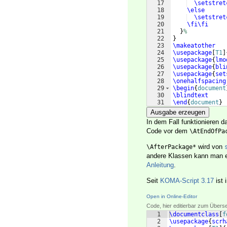
17
\setstret
18
\else
19
\setstret
20
\fi\fi
21
}
%
22
}
23
\makeatother
24
\usepackage
[
T1
]
25
\usepackage
{
lmo
26
\usepackage
{
bli
27
\usepackage
{
set
28
\onehalfspacing
29
\begin
{
document
30
\blindtext
31
\end
{
document
}
Ausgabe erzeugen
In dem Fall funktionieren 
Code vor dem
\AtEndOfPa
wird von
\AfterPackage*
andere Klassen kann man es 
Anleitung
.
Seit
KOMA-Script 3.17
ist 
Open in Online-Editor
Code, hier editierbar zum Übers
1
\documentclass
[
f
2
\usepackage
{
scrh