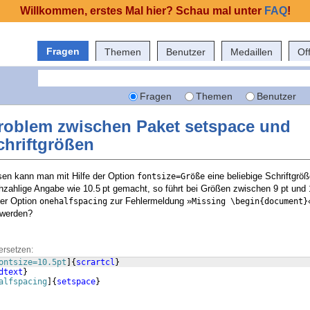
Willkommen, erstes Mal hier? Schau mal unter
FAQ
!
Fragen
Themen
Benutzer
Medaillen
Of
Fragen
Themen
Benutzer
problem zwischen Paket setspace und
chriftgrößen
en kann man mit Hilfe der Option
eine beliebige Schriftgr
fontsize=Größe
chzahlige Angabe wie 10.5 pt gemacht, so führt bei Größen zwischen 9 pt und
er Option
zur Fehlermeldung »
onehalfspacing
Missing \begin{document}
 werden?
ersetzen:
ontsize=10.5pt
]
{
scrartcl
}
dtext
}
alfspacing
]
{
setspace
}