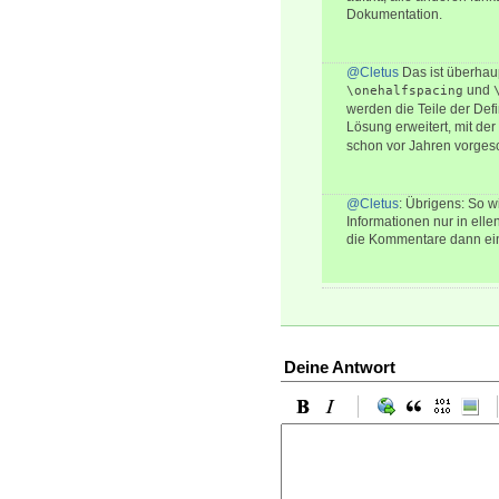
Dokumentation.
@Cletus
Das ist überhaup
und
\onehalfspacing
werden die Teile der Def
Lösung erweitert, mit de
schon vor Jahren vorgesc
@Cletus
: Übrigens: So wi
Informationen nur in ell
die Kommentare dann ei
Deine Antwort