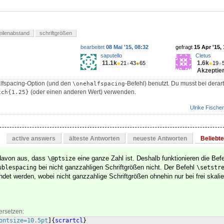
eilenabstand
schriftgrößen
bearbeitet
08 Mai '15, 08:32
gefragt
15 Apr '15,
saputello
Cletus
11.1k
1.6k
●
21
●
43
●
65
●
19
●
Akzeptier
alfspacing-Option (und den
-Befehl) benutzt. Du musst bei derar
\onehalfspacing
(oder einen anderen Wert) verwenden.
tch{1.25}
Ulrike Fischer
active answers
älteste Antworten
neueste Antworten
Beliebt
davon aus, dass
eine ganze Zahl ist. Deshalb funktionieren die Bef
\@ptsize
bei nicht ganzzahligen Schriftgrößen nicht. Der Befehl
ublespacing
\setstr
det werden, wobei nicht ganzzahlige Schriftgrößen ohnehin nur bei frei skali
ersetzen:
ontsize=10.5pt
]
{
scrartcl
}