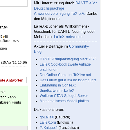
Mit Unterstützung durch
DANTE e.V.:
Deutschsprachige
Anwendervereinigung TeX e.V.
Danke
den Mitgliedern!
LaTeX-Bücher als Willkommens-
 17:54
Geschenk für DANTE Neumitglieder.
Mehr dazu:
LaTeX.net/verein
59
●
68
t-Rate:
75%
Aktuelle Beiträge im
Community-
tigen
Blog
:
DANTE-Frühjahrstagung März 2026
(15 Apr '15, 18:16)
LaTeX Cookbook zweite Auflage
erschienen
Der Online-Compiler TeXlive.net
Das Forum goLaTeX.de ist erneuert
este Antworten
Einführung in ConTeXt
Spielkarten mit LaTeX
ehle
Weiterer CTAN Spiegel-Server
kann
etch
Mathematisches Modell plotten
erbaren Fonts
Diskussionsforen:
goLaTeX
(Deutsch)
LaTeX.org
(Englisch)
TeXnique.fr
(französisch)