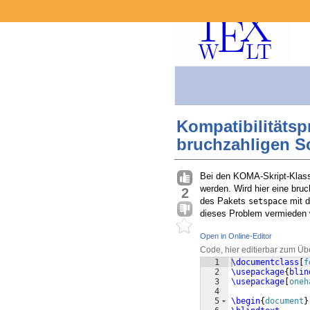
Kompatibilitäts
bruchzahligen S
Bei den KOMA-Skript-Klass
werden. Wird hier eine bru
2
des Pakets
mit d
setspace
dieses Problem vermieden
Open in Online-Editor
Code, hier editierbar zum Üb
1
\documentclass
[
f
2
\usepackage
{
blin
3
\usepackage
[
oneh
4
5
\begin
{
document
}