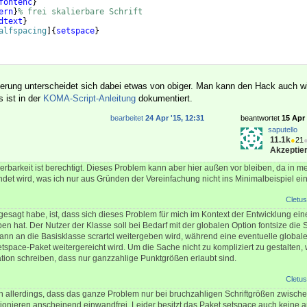
fontenc
}
ern
}
% frei skalierbare Schrift
dtext
}
alfspacing
]
{
setspace
}
tierung unterscheidet sich dabei etwas von obiger. Man kann den Hack auch 
 ist in der
KOMA-Script-Anleitung
dokumentiert.
bearbeitet
24 Apr '15, 12:31
beantwortet
15 Apr 
saputello
11.1k
●
21
Akzeptier
erbarkeit ist berechtigt. Dieses Problem kann aber hier außen vor bleiben, da in m
endet wird, was ich nur aus Gründen der Vereinfachung nicht ins Minimalbeispiel e
Cletus
gesagt habe, ist, dass sich dieses Problem für mich im Kontext der Entwicklung ein
 hat. Der Nutzer der Klasse soll bei Bedarf mit der globalen Option fontsize die S
n an die Basisklasse scrartcl weitergeben wird, während eine eventuelle global
tspace-Paket weitergereicht wird. Um die Sache nicht zu kompliziert zu gestalten,
tion schreiben, dass nur ganzzahlige Punktgrößen erlaubt sind.
Cletus
h allerdings, dass das ganze Problem nur bei bruchzahligen Schriftgrößen zwisch
unktionieren anscheinend einwandfrei. Leider besitzt das Paket setspace auch kein