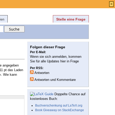
Anmelden
über
FAQ
×
fen
Stelle eine Frage
Folgen dieser Frage
Per E-Mail:
Wenn sie sich anmelden, kommen
Sie für alle Updates hier in Frage
öße angegeben
Per RSS:
 11 pt das Laden
Antworten
«. Wie kann
Antworten und Kommentare
Doppelte Chance auf
kostenloses Buch:
Buchverschenkung auf LaTeX.org
Book Giveaway on StackExchange