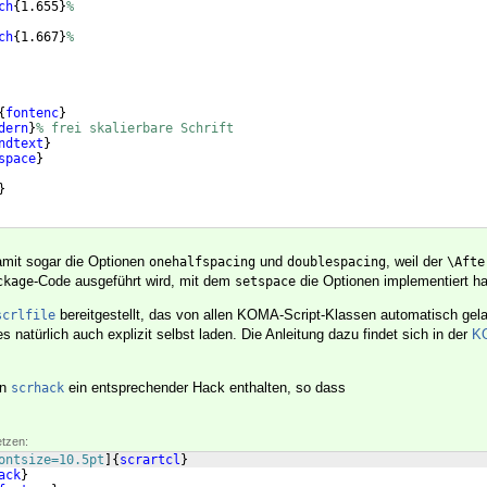
ch
{
1.655
}
%
ch
{
1.667
}
%
{
fontenc
}
dern
}
% frei skalierbare Schrift
ndtext
}
space
}
}
damit sogar die Optionen
und
, weil der
onehalfspacing
doublespacing
\Afte
-Code ausgeführt wird, mit dem
die Optionen implementiert ha
ckage
setspace
bereitgestellt, das von allen KOMA-Script-Klassen automatisch gela
scrlfile
natürlich auch explizit selbst laden. Die Anleitung dazu findet sich in der
KO
in
ein entsprechender Hack enthalten, so dass
scrhack
etzen:
ontsize=10.5pt
]
{
scrartcl
}
ack
}