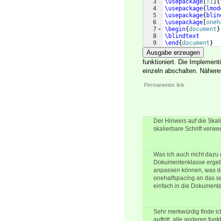
3
\usepackage
[
T1
]
{
4
\usepackage
{
lmod
5
\usepackage
{
blin
6
\usepackage
[
oneh
7
\begin
{
document
}
8
\blindtext
9
\end
{
document
}
Ausgabe erzeugen
funktioniert. Die Implemen
einzeln abschalten. Näheres
Permanenter link
Der Hinweis auf die Skali
skalierbare Schrift verw
Was ich auch nicht dazu 
Dokumentenklasse ergeben
anpassen können, was dan
onehalfspacing an das se
einfach in die Dokumenta
Sehr merkwürdig finde ic
auftritt, alle anderen f