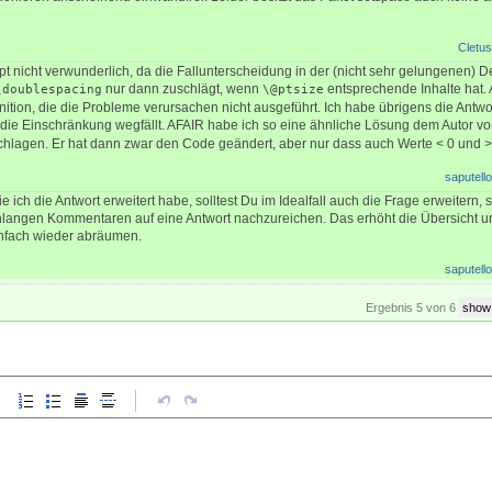
Cletus
t nicht verwunderlich, da die Fallunterscheidung in der (nicht sehr gelungenen) De
nur dann zuschlägt, wenn
entsprechende Inhalte hat. 
\doublespacing
\@ptsize
inition, die die Probleme verursachen nicht ausgeführt. Ich habe übrigens die Antw
r die Einschränkung wegfällt. AFAIR habe ich so eine ähnliche Lösung dem Autor v
hlagen. Er hat dann zwar den Code geändert, aber nur dass auch Werte < 0 und > 
saputello
e ich die Antwort erweitert habe, solltest Du im Idealfall auch die Frage erweitern, s
enlangen Kommentaren auf eine Antwort nachzureichen. Das erhöht die Übersicht 
nfach wieder abräumen.
saputello
Ergebnis 5 von 6
show