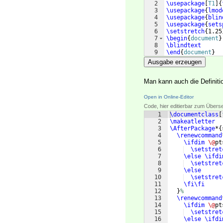
2
\usepackage
[
T1
]
{
3
\usepackage
{
lmod
4
\usepackage
{
blin
5
\usepackage
{
sets
6
\setstretch
{
1.25
7
\begin
{
document
}
8
\blindtext
9
\end
{
document
}
Ausgabe erzeugen
Man kann auch die Definit
Open in Online-Editor
Code, hier editierbar zum Übers
1
\documentclass
[
2
\makeatletter
3
\AfterPackage
*
{
4
\renewcommand
5
\ifdim
\@
pt
6
\setstret
7
\else
\ifdi
8
\setstret
9
\else
10
\setstret
11
\fi\fi
12
}
%
13
\renewcommand
14
\ifdim
\@
pt
15
\setstret
16
\else
\ifdi