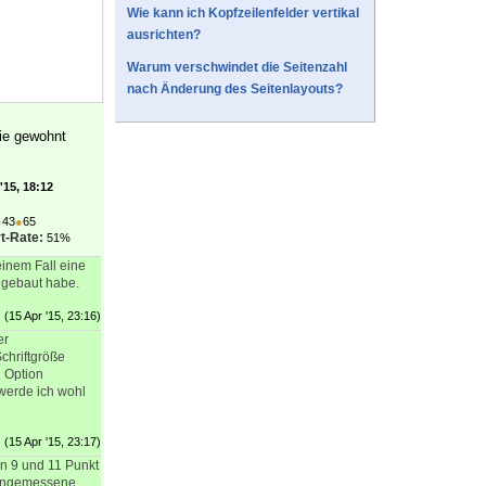
Wie kann ich Kopfzeilenfelder vertikal
ausrichten?
Warum verschwindet die Seitenzahl
nach Änderung des Seitenlayouts?
wie gewohnt
'15, 18:12
●
43
●
65
t-Rate:
51%
einem Fall eine
ingebaut habe.
(15 Apr '15, 23:16)
er
chriftgröße
e Option
 werde ich wohl
(15 Apr '15, 23:17)
en 9 und 11 Punkt
e angemessene