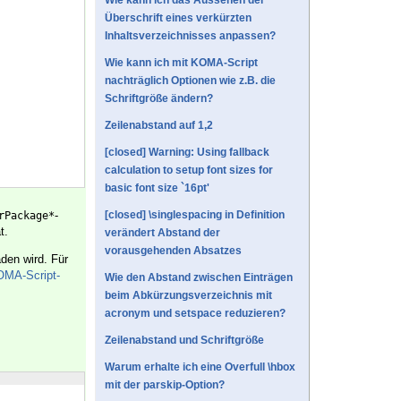
Wie kann ich das Aussehen der
Überschrift eines verkürzten
Inhaltsverzeichnisses anpassen?
Wie kann ich mit KOMA-Script
nachträglich Optionen wie z.B. die
Schriftgröße ändern?
Zeilenabstand auf 1,2
[closed] Warning: Using fallback
calculation to setup font sizes for
basic font size `16pt'
-
[closed] \singlespacing in Definition
rPackage*
t.
verändert Abstand der
vorausgehenden Absatzes
den wird. Für
MA-Script-
Wie den Abstand zwischen Einträgen
beim Abkürzungsverzeichnis mit
acronym und setspace reduzieren?
Zeilenabstand und Schriftgröße
Warum erhalte ich eine Overfull \hbox
mit der parskip-Option?