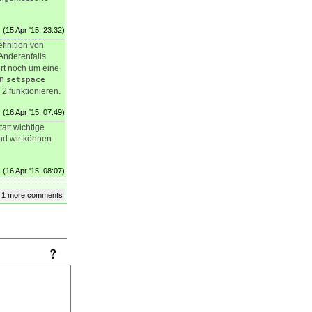
(15 Apr '15, 23:32)
finition von
Anderenfalls
ort noch um eine
on
setspace
2 funktionieren.
(16 Apr '15, 07:49)
tatt wichtige
und wir können
(16 Apr '15, 08:07)
 1 more comments