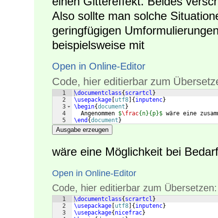
einen Gittereffekt. Beides versc
Also sollte man solche Situati
geringfügigen Umformulierunge
beispielsweise mit
Open in Online-Editor
Code, hier editierbar zum Übersetz
1
\documentclass
{
scrartcl
}
2
\usepackage
[
utf8
]
{
inputenc
}
3
\begin
{
document
}
4
  Angenommen 
$
\frac
{n}{p}$
 wäre eine zusam
5
\end
{
document
}
Ausgabe erzeugen
wäre eine Möglichkeit bei Beda
Open in Online-Editor
Code, hier editierbar zum Übersetzen:
1
\documentclass
{
scrartcl
}
2
\usepackage
[
utf8
]
{
inputenc
}
3
\usepackage
{
nicefrac
}