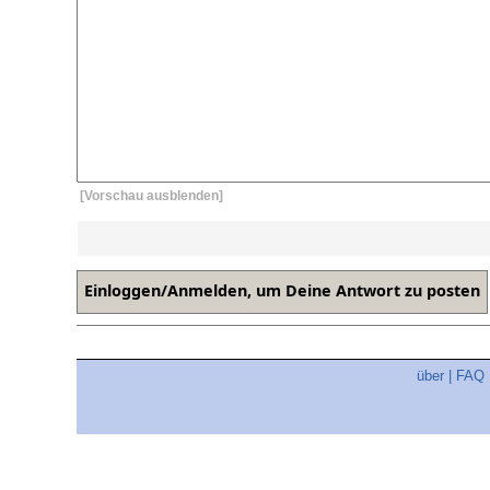
[Vorschau ausblenden]
über
|
FAQ