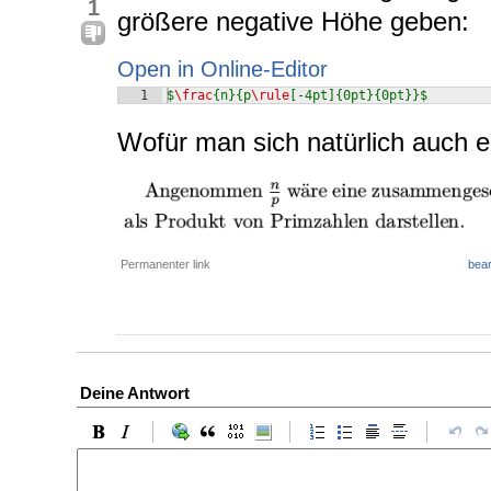
1
größere negative Höhe geben:
Open in Online-Editor
1
$
\frac
{n}{p
\rule
[-4pt]{0pt}{0pt}}$
Wofür man sich natürlich auch e
Permanenter link
bear
Deine Antwort