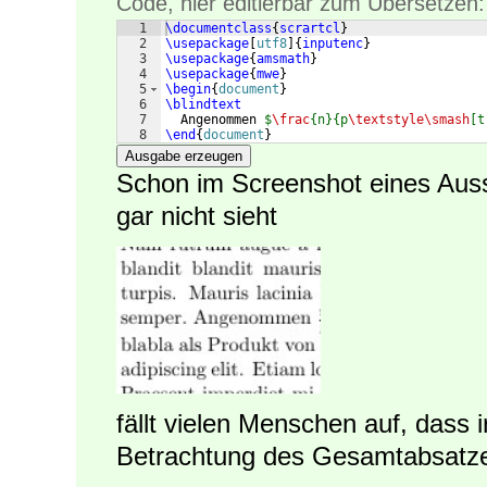
Code, hier editierbar zum Übersetzen:
1
\documentclass
{
scrartcl
}
2
\usepackage
[
utf8
]
{
inputenc
}
3
\usepackage
{
amsmath
}
4
\usepackage
{
mwe
}
5
\begin
{
document
}
6
\blindtext
7
  Angenommen 
$
\frac
{n}{p
\textstyle\smash
[t
8
\end
{
document
}
Ausgabe erzeugen
Schon im Screenshot eines Auss
gar nicht sieht
fällt vielen Menschen auf, dass 
Betrachtung des Gesamtabsatzes 