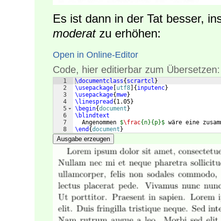
Es ist dann in der Tat besser, 
moderat
zu erhöhen:
Open in Online-Editor
Code, hier editierbar zum Übersetzen:
1
\documentclass
{
scrartcl
}
2
\usepackage
[
utf8
]
{
inputenc
}
3
\usepackage
{
mwe
}
4
\linespread
{
1.05
}
5
\begin
{
document
}
6
\blindtext
7
  Angenommen 
$
\frac
{n}{p}$
 wäre eine zusam
8
\end
{
document
}
Ausgabe erzeugen