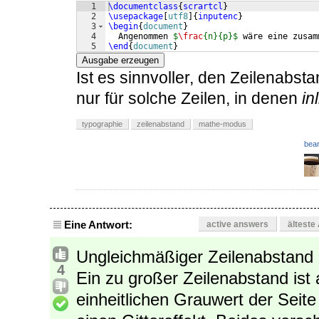
1
\documentclass
{
scrartcl
}
2
\usepackage
[
utf8
]
{
inputenc
}
3
\begin
{
document
}
4
  Angenommen 
$
\frac
{n}{p}$
 wäre eine zusam
5
\end
{
document
}
Ausgabe erzeugen
Ist es sinnvoller, den Zeilenabst
nur für solche Zeilen, in denen
in
typographie
zeilenabstand
mathe-modus
bear
Eine Antwort:
active answers
älteste
Ungleichmäßiger Zeilenabstand i
4
Ein zu großer Zeilenabstand ist 
einheitlichen Grauwert der Seite