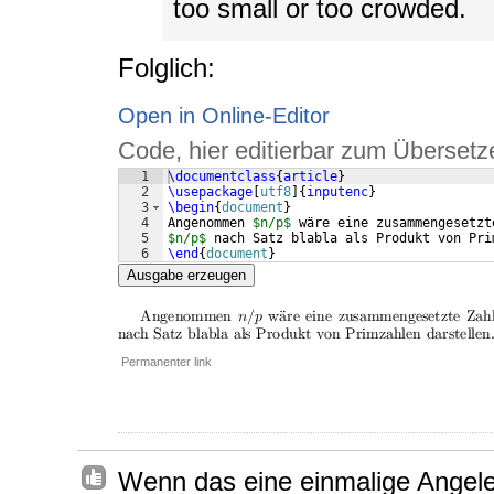
too small or too crowded.
Folglich:
Open in Online-Editor
Code, hier editierbar zum Übersetz
1
\documentclass
{
article
}
2
\usepackage
[
utf8
]
{
inputenc
}
3
\begin
{
document
}
4
Angenommen 
$n/p$
 wäre eine zusammengesetzt
5
$n/p$
 nach Satz blabla als Produkt von Pri
6
\end
{
document
}
Ausgabe erzeugen
Permanenter link
Wenn das eine einmalige Angele