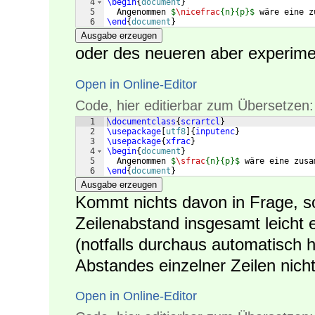
4
\begin
{
document
}
5
  Angenommen 
$
\nicefrac
{n}{p}$
 wäre eine z
6
\end
{
document
}
Ausgabe erzeugen
oder des neueren aber experime
Open in Online-Editor
Code, hier editierbar zum Übersetzen:
1
\documentclass
{
scrartcl
}
2
\usepackage
[
utf8
]
{
inputenc
}
3
\usepackage
{
xfrac
}
4
\begin
{
document
}
5
  Angenommen 
$
\sfrac
{n}{p}$
 wäre eine zusa
6
\end
{
document
}
Ausgabe erzeugen
Kommt nichts davon in Frage, so
Zeilenabstand insgesamt leicht
(notfalls durchaus automatisch 
Abstandes einzelner Zeilen nicht 
Open in Online-Editor