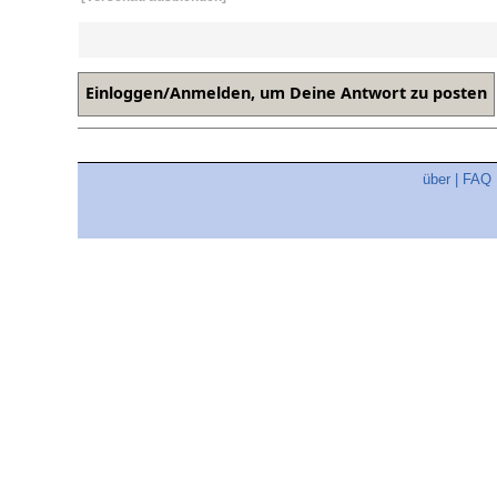
über
|
FAQ