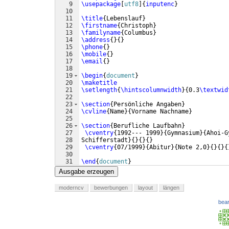
9
\usepackage
[
utf8
]
{
inputenc
}
10
11
\title
{
Lebenslauf
}
12
\firstname
{
Christoph
}
13
\familyname
{
Columbus
}
14
\address
{
}
{
}
15
\phone
{
}
16
\mobile
{
}
17
\email
{
}
18
19
\begin
{
document
}
20
\maketitle
21
\setlength
{
\hintscolumnwidth
}
{
0.3
\textwid
22
23
\section
{
Persönliche Angaben
}
24
\cvline
{
Name
}
{
Vorname Nachname
}
25
26
\section
{
Berufliche Laufbahn
}
27
\cventry
{
1992--- 1999
}
{
Gymnasium
}
{
Ahoi-G
28
Schifferstadt
}
{
}
{
}
{
}
29
\cventry
{
07/1999
}
{
Abitur
}
{
Note 2,0
}
{
}
{
}
{
30
31
\end
{
document
}
Ausgabe erzeugen
moderncv
bewerbungen
layout
längen
bear