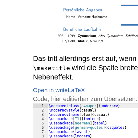
Das tritt allerdings erst auf, wenn
wird die Spalte brei
\maketitle
Nebeneffekt.
Open in writeLaTeX
Code, hier editierbar zum Übersetzen:
1
\documentclass
[
a4paper
]
{
moderncv
}
2
\moderncvstyle
{
casual
}
3
\moderncvtheme
[
blue
]
{
casual
}
4
\usepackage
[
T1
]
{
fontenc
}
5
\usepackage
[
ngerman
]
{
babel
}
6
\usepackage
[
german=quotes
]
{
csquotes
}
7
\usepackage
{
layout
}
8
\usepackage
{
lmodern
}