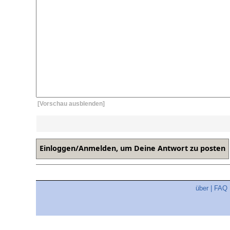
[Vorschau ausblenden]
über
|
FAQ