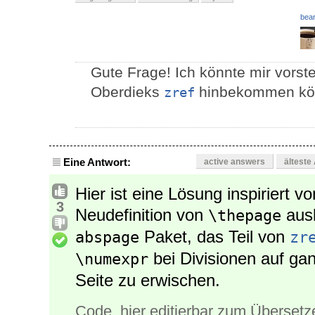
bear
Gute Frage! Ich könnte mir vorst
Oberdieks
hinbekommen kön
zref
Eine Antwort:
active answers
älteste
Hier ist eine Lösung inspiriert v
3
Neudefinition von
aus
\thepage
Paket, das Teil von
abspage
zr
bei Divisionen auf ga
\numexpr
Seite zu erwischen.
Code, hier editierbar zum Übersetz