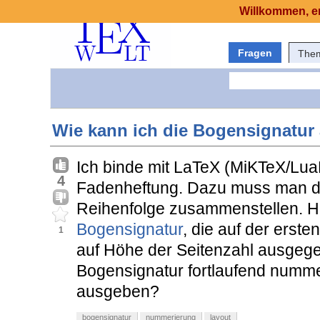
Willkommen, er
Fragen
The
Wie kann ich die Bogensignatur
Ich binde mit LaTeX (MiKTeX/Lua
4
Fadenheftung. Dazu muss man di
Reihenfolge zusammenstellen. Hilf
Bogensignatur
, die auf der erst
1
auf Höhe der Seitenzahl ausgege
Bogensignatur fortlaufend nummeri
ausgeben?
bogensignatur
nummerierung
layout