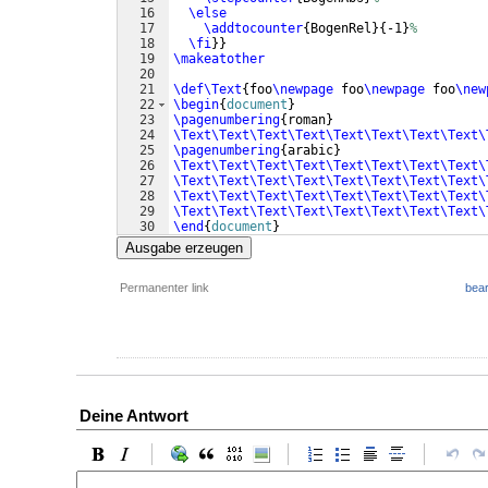
16
\else
17
\addtocounter
{
BogenRel
}
{
-1
}
%
18
\fi
}}
19
\makeatother
20
21
\def\Text
{
foo
\newpage
 foo
\newpage
 foo
\new
22
\begin
{
document
}
23
\pagenumbering
{
roman
}
24
\Text\Text\Text\Text\Text\Text\Text\Text\
25
\pagenumbering
{
arabic
}
26
\Text\Text\Text\Text\Text\Text\Text\Text\
27
\Text\Text\Text\Text\Text\Text\Text\Text\
28
\Text\Text\Text\Text\Text\Text\Text\Text\
29
\Text\Text\Text\Text\Text\Text\Text\Text\
30
\end
{
document
}
Ausgabe erzeugen
Permanenter link
bear
Deine Antwort