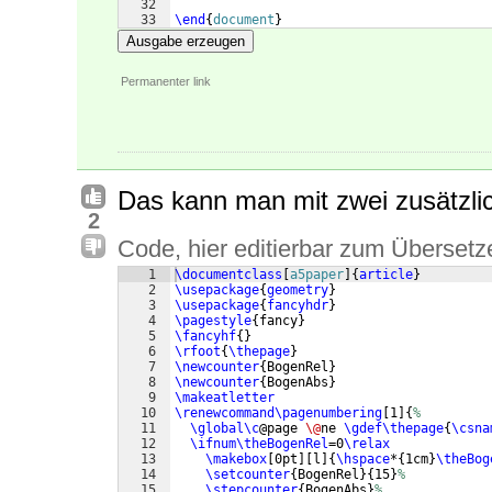
32
33
\end
{
document
}
Ausgabe erzeugen
Permanenter link
Das kann man mit zwei zusätzlic
2
Code, hier editierbar zum Übersetz
1
\documentclass
[
a5paper
]
{
article
}
2
\usepackage
{
geometry
}
3
\usepackage
{
fancyhdr
}
4
\pagestyle
{
fancy
}
5
\fancyhf
{
}
6
\rfoot
{
\thepage
}
7
\newcounter
{
BogenRel
}
8
\newcounter
{
BogenAbs
}
9
\makeatletter
10
\renewcommand\pagenumbering
[
1
]
{
%
11
\global\c
@page 
\@
ne 
\gdef\thepage
{
\csna
12
\ifnum\theBogenRel
=0
\relax
13
\makebox
[
0pt
]
[
l
]
{
\hspace
*
{
1cm
}
\theBog
14
\setcounter
{
BogenRel
}
{
15
}
%
15
\stepcounter
{
BogenAbs
}
%