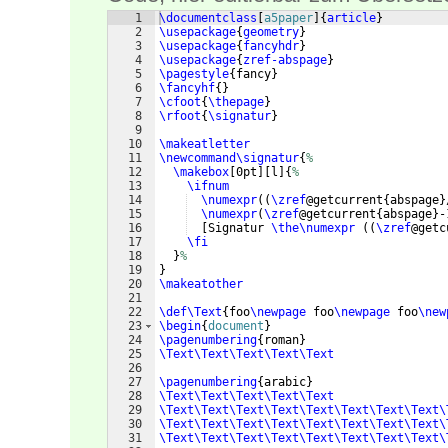
1
\documentclass
[
a5paper
]
{
article
}
2
\usepackage
{
geometry
}
3
\usepackage
{
fancyhdr
}
4
\usepackage
{
zref-abspage
}
5
\pagestyle
{
fancy
}
6
\fancyhf
{
}
7
\cfoot
{
\thepage
}
8
\rfoot
{
\signatur
}
9
10
\makeatletter
11
\newcommand\signatur
{
%
12
\makebox
[
0pt
]
[
l
]
{
%
13
\ifnum
14
\numexpr
((
\zref
@getcurrent
{
abspage
}
15
\numexpr
(
\zref
@getcurrent
{
abspage
}
-
16
[
Signatur 
\the\numexpr
((
\zref
@getc
17
\fi
18
}
%
19
}
20
\makeatother
21
22
\def\Text
{
foo
\newpage
 foo
\newpage
 foo
\new
23
\begin
{
document
}
24
\pagenumbering
{
roman
}
25
\Text\Text\Text\Text\Text
26
27
\pagenumbering
{
arabic
}
28
\Text\Text\Text\Text\Text
29
\Text\Text\Text\Text\Text\Text\Text\Text\
30
\Text\Text\Text\Text\Text\Text\Text\Text\
31
\Text\Text\Text\Text\Text\Text\Text\Text\