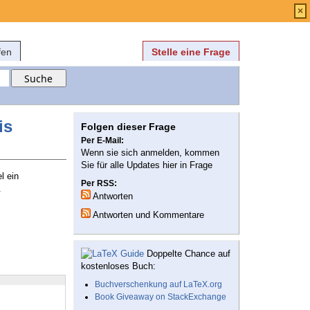
Anmelden
über
FAQ
×
fen
Stelle eine Frage
is
Folgen dieser Frage
Per E-Mail:
Wenn sie sich anmelden, kommen
Sie für alle Updates hier in Frage
l ein
Per RSS:
.
Antworten
Antworten und Kommentare
Doppelte Chance auf
kostenloses Buch:
Buchverschenkung auf LaTeX.org
Book Giveaway on StackExchange