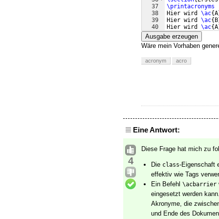
37
\printacronyms
38
Hier wird 
\ac
{
A
39
Hier wird 
\ac
{
B
40
Hier wird 
\ac
{
A
41
Hier wird 
\ac
{
B
Ausgabe erzeugen
Wäre mein Vorhaben genere
acronym
acro
Eine Antwort:
Diese Frage hat mich zu f
4
Die
-Eigenschaft
class
effektiv wie Tags verw
Ein Befehl
\acbarrier
eingesetzt werden kan
Akronyme, die zwische
und Ende des Dokuments