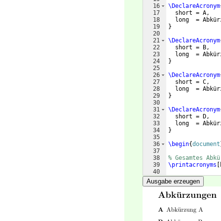
16
\DeclareAcronym
17
  short = A,
18
  long  = Abkür
19
}
20
21
\DeclareAcronym
22
  short = B,
23
  long  = Abkür
24
}
25
26
\DeclareAcronym
27
  short = C,
28
  long  = Abkür
29
}
30
31
\DeclareAcronym
32
  short = D,
33
  long  = Abkür
34
}
35
36
\begin
{
document
37
38
% Gesamtes Abkü
39
\printacronyms
[
40
41
\section
{
Erstes
Ausgabe erzeugen