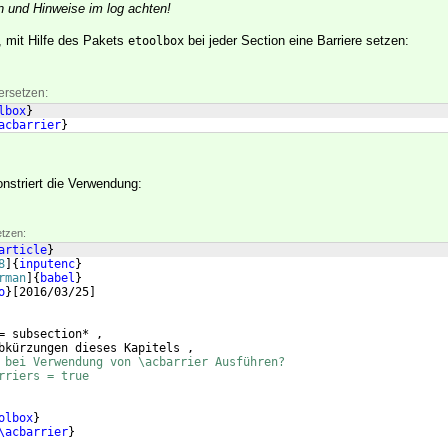
 und Hinweise im log achten!
 mit Hilfe des Pakets
bei jeder Section eine Barriere setzen:
etoolbox
ersetzen:
lbox
}
acbarrier
}
nstriert die Verwendung:
etzen:
article
}
8
]
{
inputenc
}
rman
]
{
babel
}
o
}
[
2016/03/25
]
= subsection* ,
bkürzungen dieses Kapitels ,
 bei Verwendung von \acbarrier Ausführen?
rriers = true
olbox
}
\acbarrier
}