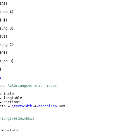
{
A
}
{
zung A
}
{
B
}
{
zung B
}
{
C
}
{
zung C
}
{
D
}
{
zung D
}
}
s
des Abkürzungsverzeichnisses
= table ,
= longtable ,
= section* ,
dth = 
\textwidth
-4
\tabcolsep
-6em
rzungsverzeichnis
 Kapitel
}