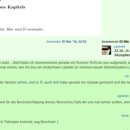
bearbeitet
30 Mär '16, 22:52
beantwortet
23 Mär 
cgnieder
22.1k
●
26
Akzeptier
 bald... Jetzt habe ich dummerweise gerade vor Kurzem TeXLive neu aufgesetzt; ab
 mal sehen, wie ich das am einfachsten Update (in meinem neuen Betriebsystem L
cis
die Version schon, und in TL auch (ich habe gerade ein Update gemacht und die n
cgnieder
ank für die Berücksichtigung dieses Wunsches.Falls wir uns mal sehen sollten, wer
dzaic
h Tübingen kommst, sag Bescheid :)