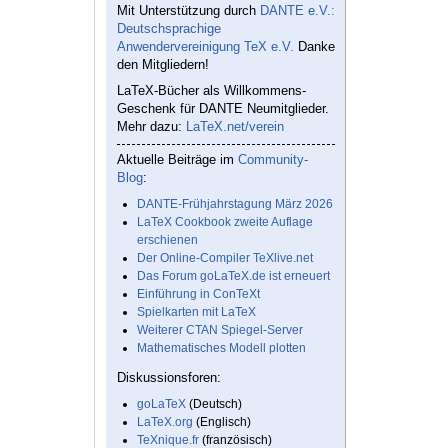
Mit Unterstützung durch
DANTE e.V.:
Deutschsprachige
Anwendervereinigung TeX e.V.
Danke
den Mitgliedern!
LaTeX-Bücher als Willkommens-
Geschenk für DANTE Neumitglieder.
Mehr dazu:
LaTeX.net/verein
Aktuelle Beiträge im
Community-
Blog
:
DANTE-Frühjahrstagung März 2026
LaTeX Cookbook zweite Auflage
erschienen
Der Online-Compiler TeXlive.net
Das Forum goLaTeX.de ist erneuert
Einführung in ConTeXt
Spielkarten mit LaTeX
Weiterer CTAN Spiegel-Server
Mathematisches Modell plotten
Diskussionsforen:
goLaTeX
(Deutsch)
LaTeX.org
(Englisch)
TeXnique.fr
(französisch)