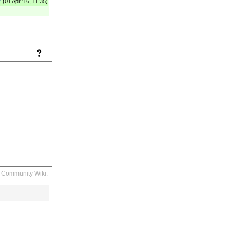
r
(01 Apr '16, 11:35)
Community Wiki: