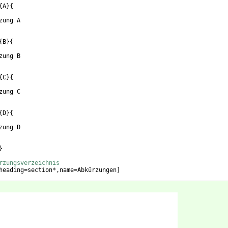
{
A
}
{
zung A
{
B
}
{
zung B
{
C
}
{
zung C
{
D
}
{
zung D
}
rzungsverzeichnis
heading=section*,name=Abkürzungen
]
 Kapitel
}