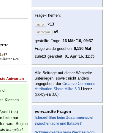
Frage-Themen:
×13
acro
×9
acronym
gestellte Frage:
16 Mär '16, 09:37
 09:37
Frage wurde gesehen:
9,590 Mal
1
●
57
zuletzt geändert:
01 Apr '16, 11:35
t-Rate:
42%
Alle Beiträge auf dieser Webseite
unterliegen, soweit nicht anders
este Antworten
angegeben, der
Creative Commons
Attribution Share-Alike 3.0
Lizenz
ind:
(cc-by-sa 3.0).
ass Klassen
verwandte Fragen
)
\section
ie Liste nur
[closed] Bug beim Zusammenspiel
fen wird. Beginn
zwischen acro und ltxtable?
ls kompiliert
Schwierigkeiten beim Wechsel vom