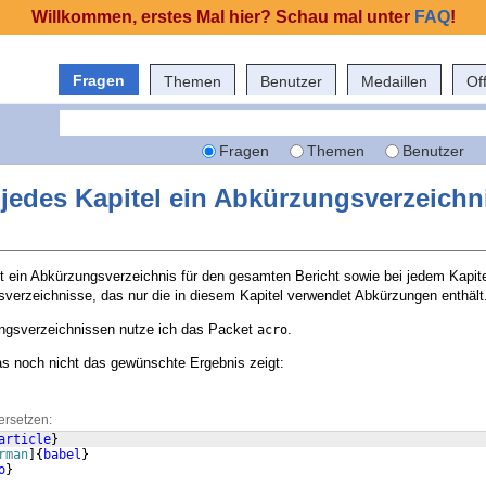
Willkommen, erstes Mal hier? Schau mal unter
FAQ
!
Fragen
Themen
Benutzer
Medaillen
Of
Fragen
Themen
Benutzer
 jedes Kapitel ein Abkürzungsverzeichn
t ein Abkürzungsverzeichnis für den gesamten Bericht sowie bei jedem Kapite
erzeichnisse, das nur die in diesem Kapitel verwendet Abkürzungen enthält
ngsverzeichnissen nutze ich das Packet
.
acro
was noch nicht das gewünschte Ergebnis zeigt:
ersetzen:
article
}
rman
]
{
babel
}
o
}