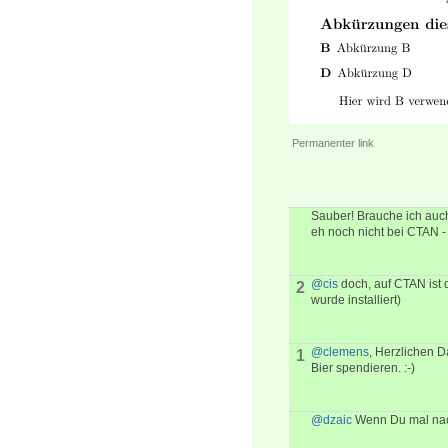
Permanenter link
Sauber! Brauche ich auch
eh noch nicht bei CTAN -
@cis
doch, auf CTAN ist 
2
wurde installiert)
@clemens
, Herzlichen D
1
Bier spendieren. :-)
@dzaic
Wenn Du mal nac