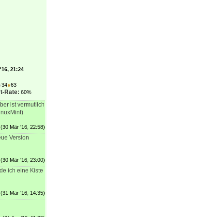
'16, 21:24
●
34
●
63
t-Rate:
60%
er ist vermutlich
inuxMint)
(30 Mär '16, 22:58)
eue Version
(30 Mär '16, 23:00)
de ich eine Kiste
(31 Mär '16, 14:35)