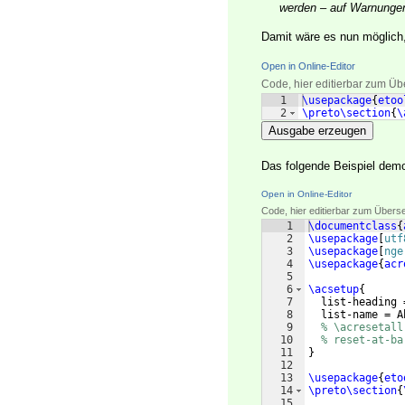
werden – auf Warnungen
Damit wäre es nun möglich,
Open in Online-Editor
Code, hier editierbar zum Üb
1
\usepackage
{
etoo
2
\preto\section
{
\
Ausgabe erzeugen
Das folgende Beispiel demo
Open in Online-Editor
Code, hier editierbar zum Übers
1
\documentclass
{
2
\usepackage
[
utf
3
\usepackage
[
nge
4
\usepackage
{
acr
5
6
\acsetup
{
7
  list-heading 
8
  list-name = A
9
% \acresetall
10
% reset-at-ba
11
}
12
13
\usepackage
{
eto
14
\preto\section
{
15