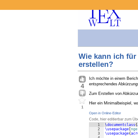
Wie kann ich für
erstellen?
Ich möchte in einem Berich
entsprechendes Abkürzungsv
4
Zum Erstellen von Abkürzu
Hier ein Minimalbeispiel, 
1
Open in Online-Editor
Code, hier editierbar zum Üb
1
\documentclass
{
2
\usepackage
[
nge
3
\usepackage
{
acr
4