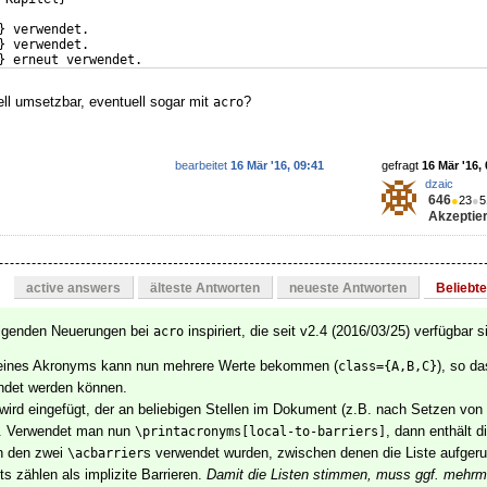
}
 verwendet.
}
 verwendet.
}
 erneut verwendet.
}
 erneut verwendet.
ll umsetzbar, eventuell sogar mit
?
acro
bearbeitet
16 Mär '16, 09:41
gefragt
16 Mär '16,
dzaic
646
●
23
●
5
Akzeptier
active answers
älteste Antworten
neueste Antworten
Beliebt
olgenden Neuerungen bei
inspiriert, die seit v2.4 (2016/03/25) verfügbar s
acro
 eines Akronyms kann nun mehrere Werte bekommen (
), so d
class={A,B,C}
endet werden können.
wird eingefügt, der an beliebigen Stellen im Dokument (z.B. nach Setzen von
n. Verwendet man nun
, dann enthält d
\printacronyms[local-to-barriers]
n den zwei
s verwendet wurden, zwischen denen die Liste aufgeru
\acbarrier
 zählen als implizite Barrieren.
Damit die Listen stimmen, muss ggf. mehrma