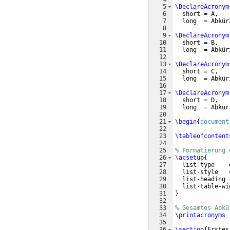
5
\DeclareAcronym
6
  short = A,
7
  long  = Abkür
8
9
\DeclareAcronym
10
  short = B,
11
  long  = Abkür
12
13
\DeclareAcronym
14
  short = C,
15
  long  = Abkür
16
17
\DeclareAcronym
18
  short = D,
19
  long  = Abkür
20
21
\begin
{
document
22
23
\tableofcontent
24
25
% Formatierung 
26
\acsetup
{
27
  list-type    
28
  list-style   
29
  list-heading 
30
  list-table-wi
31
}
32
33
% Gesamtes Abkü
34
\printacronyms
35
36
\section
{
Erstes