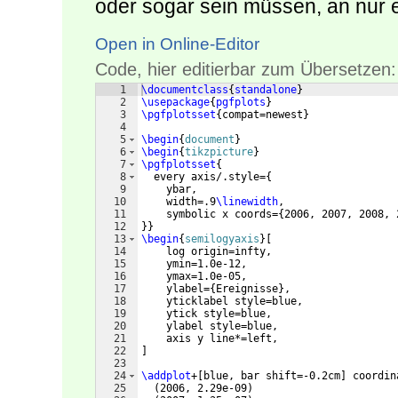
oder sogar sein müssen, an nur ei
Open in Online-Editor
Code, hier editierbar zum Übersetzen:
1
\documentclass
{
standalone
}
2
\usepackage
{
pgfplots
}
3
\pgfplotsset
{
compat=newest
}
4
5
\begin
{
document
}
6
\begin
{
tikzpicture
}
7
\pgfplotsset
{
8
  every axis/.style=
{
9
    ybar,
10
    width=.9
\linewidth
,
11
    symbolic x coords=
{
2006, 2007, 2008, 
12
}}
13
\begin
{
semilogyaxis
}
[
14
    log origin=infty,
15
    ymin=1.0e-12,
16
    ymax=1.0e-05,
17
    ylabel=
{
Ereignisse
}
,
18
    yticklabel style=blue,
19
    ytick style=blue,
20
    ylabel style=blue,
21
    axis y line*=left,
22
]
23
24
\addplot
+
[
blue, bar shift=-0.2cm
]
 coordin
25
(
2006, 2.29e-09
)