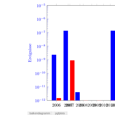
balkendiagramm
pgfplots