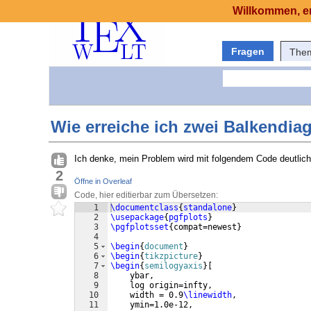
Willkommen, er
Fragen
The
Wie erreiche ich zwei Balkendi
Ich denke, mein Problem wird mit folgendem Code deutlich
2
Öffne in Overleaf
Code, hier editierbar zum Übersetzen:
1
\documentclass
{
standalone
}
2
\usepackage
{
pgfplots
}
3
\pgfplotsset
{
compat=newest
}
4
5
\begin
{
document
}
6
\begin
{
tikzpicture
}
7
\begin
{
semilogyaxis
}
[
8
    ybar,
9
    log origin=infty,
10
    width = 0.9
\linewidth
,
11
    ymin=1.0e-12,