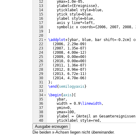
12
    ymax=1.0e-05,
13
    ylabel=
{
Ereignisse
}
,
14
    yticklabel style=blue,
15
    ytick style=blue,
16
    ylabel style=blue,
17
    axis y line*=left,
18
    symbolic x coords=
{
2006, 2007, 2008, 
19
]
20
21
\addplot
+
[
ybar, blue, bar shift=-0.2cm
]
 c
22
(
2006, 2.29e-09
)
23
(
2007, 1.35e-07
)
24
(
2008, 4.00e-12
)
25
(
2009, 0.00e+00
)
26
(
2010, 0.00e+00
)
27
(
2011, 1.36e-07
)
28
(
2012, 8.96e-07
)
29
(
2013, 6.72e-11
)
30
(
2014, 4.70e-06
)
31
}
;
32
\end
{
semilogyaxis
}
33
34
\begin
{
axis
}
[
35
    ybar,
36
    width = 0.9
\linewidth
,
37
    ymin=0,
38
    ymax=100,
39
    ylabel = 
{
Anteil an Gesamtereignissen
40
    yticklabel style=red,
41
    ytick style=red,
Ausgabe erzeugen
Die beiden x-Achsen liegen nicht übereinander.