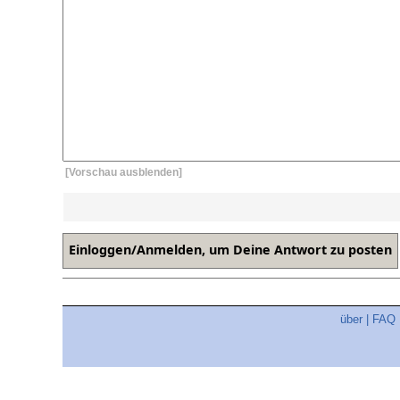
[Vorschau ausblenden]
über
|
FAQ