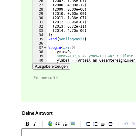
26
(
2007, 1.35e-07
)
27
(
2008, 4.00e-12
)
28
(
2009, 0.00e+00
)
29
(
2010, 0.00e+00
)
30
(
2011, 1.36e-07
)
31
(
2012, 8.96e-07
)
32
(
2013, 6.72e-11
)
33
(
2014, 4.70e-06
)
34
}
;
35
\end
{
semilogyaxis
}
36
37
\begin
{
axis
}
[
38
    ymin=0,
39
%ymax=107,% <- ymax=100 war zu klein
40
    ylabel = 
{
Anteil an Gesamtereignissen
41
    yticklabel style=red,
Ausgabe erzeugen
Permanenter link
Deine Antwort