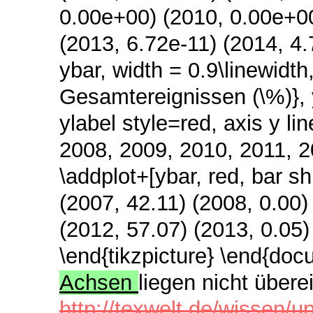
0.00e+00) (2010, 0.00e+00
(2013, 6.72e-11) (2014, 4.
ybar, width = 0.9\linewidt
Gesamtereignissen (\%)}, y
ylabel style=red, axis y l
2008, 2009, 2010, 2011, 2
\addplot+[ybar, red, bar s
(2007, 42.11) (2008, 0.00)
(2012, 57.07) (2013, 0.05)
\end{tikzpicture} \end{do
Achsen
liegen nicht über
http://texwelt.de/wissen/u