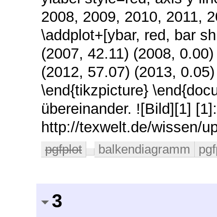
2008, 2009, 2010, 2011, 2
\addplot+[ybar, red, bar s
(2007, 42.11) (2008, 0.00)
(2012, 57.07) (2013, 0.05)
\end{tikzpicture} \end{doc
übereinander. ![Bild][1] [1]:
http://texwelt.de/wissen/u
pgfplot
balkendiagramm
pgf
3