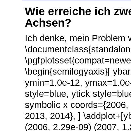
Wie erreiche ich zw
Achsen?
Ich denke, mein Problem w
\documentclass{standalon
\pgfplotsset{compat=newes
\begin{semilogyaxis}[ ybar,
ymin=1.0e-12, ymax=1.0e-0
style=blue, ytick style=blue
symbolic x coords={2006, 
2013, 2014}, ] \addplot+[yb
(2006, 2.29e-09) (2007, 1.