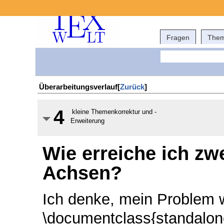
Fragen
The
Überarbeitungsverlauf[
Zurück
]
4
kleine Themenkorrektur und -
Erweiterung
Wie erreiche ich zw
Achsen?
Ich denke, mein Problem w
\documentclass{standalon