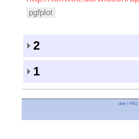
pgfplot
2
1
über
|
FAQ