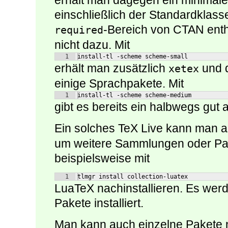
erhält man dagegen ein minimal
einschließlich der Standardklas
-Bereich von CTAN enth
required
nicht dazu. Mit
1
install-tl -scheme scheme-small
erhält man zusätzlich
und 
xetex
einige Sprachpakete. Mit
1
install-tl -scheme scheme-medium
gibt es bereits ein halbwegs gut
Ein solches TeX Live kann man a
um weitere Sammlungen oder Pak
beispielsweise mit
1
tlmgr install collection-luatex
LuaTeX nachinstallieren. Es werd
Pakete installiert.
Man kann auch einzelne Pakete na