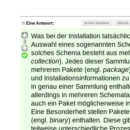
Eine Antwort:
active answers
älteste
Was bei der Installation tatsächlic
3
Auswahl eines sogenannten Sch
solches Schema besteht aus me
collection
). Jedes dieser Samml
mehreren Pakete (engl.
package
und Installationsinformationen zu
in genau einer Sammlung enthal
allerdings in mehreren Schemata e
auch ein Paket möglicherweise i
Eine Besonderheit stellen Paket
(engl.
binary
) enthalten. Diese g
teilweise unterschiedliche Proz