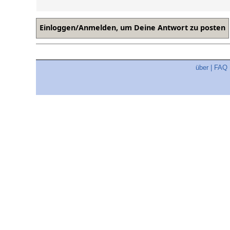
über
|
FAQ