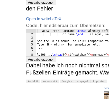
Ausgabe erzeugen
den Fehler
Open in writeLaTeX
Code, hier editierbar zum Übersetzen:
1
! LaTeX Error: Command 
\chead
 already defi
2
   Or name 
\end
... illegal, se
3
4
See the LaTeX manual or LaTeX Companion fo
5
Type  H <return>  for immediate help.
6
 ...
7
8
l.896 ...
\chead
}
{
\@
ifnextchar
[{
\@
@chead
}
{
\
Ausgabe erzeugen
Dabei habe ich noch nichtmal spe
Fußzeilen-Einträge gemacht. Was
kopf-fuß
koma-script
fancyhdr
scrpage2
kopfzeilen
bear