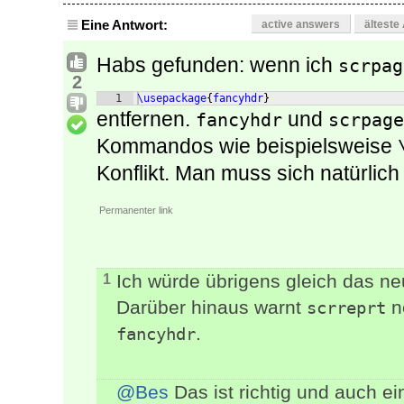
Eine Antwort:
active answers
älteste
Habs gefunden: wenn ich
scrpag
2
1
\usepackage
{
fancyhdr
}
entfernen.
und
fancyhdr
scrpage
Kommandos wie beispielsweise
Konflikt. Man muss sich natürlich
Permanenter link
Ich würde übrigens gleich das n
1
Darüber hinaus warnt
n
scrreprt
.
fancyhdr
@Bes
Das ist richtig und auch ei