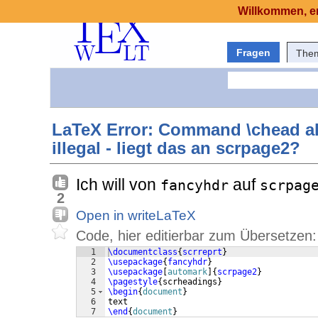
Willkommen, er
Fragen
The
LaTeX Error: Command \chead alr
illegal - liegt das an scrpage2?
Ich will von
auf
fancyhdr
scrpag
2
Open in writeLaTeX
Code, hier editierbar zum Übersetzen:
1
\documentclass
{
scrreprt
}
2
\usepackage
{
fancyhdr
}
3
\usepackage
[
automark
]
{
scrpage2
}
4
\pagestyle
{
scrheadings
}
5
\begin
{
document
}
6
text
7
\end
{
document
}