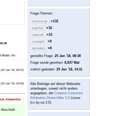
Frage-Themen:
×132
koma-script
×32
kopf-fuß
×15
seitenstil
×9
scrpage2
 08:38
×8
leerseiten
t-Rate:
0%
gestellte Frage:
25 Jan '18, 08:38
Frage wurde gesehen:
8,837 Mal
zuletzt geändert:
25 Jan '18, 14:11
(25 Jan '18, 09:07)
(25 Jan '18, 10:55)
Alle Beiträge auf dieser Webseite
unterliegen, soweit nicht anders
angegeben, der
Creative Commons
Attribution Share-Alike 3.0
Lizenz
este Antworten
(cc-by-sa 3.0).
 Abschnitt