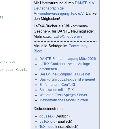
Mit Unterstützung durch
DANTE e.V.:
Deutschsprachige
Anwendervereinigung TeX e.V.
Danke
!)
den Mitgliedern!
LaTeX-Bücher als Willkommens-
Geschenk für DANTE Neumitglieder.
Mehr dazu:
LaTeX.net/verein
Aktuelle Beiträge im
Community-
Blog
:
DANTE-Frühjahrstagung März 2026
enränder
LaTeX Cookbook zweite Auflage
erschienen
er oder Kapitel
Der Online-Compiler TeXlive.net
Das Forum goLaTeX.de ist erneuert
Einführung in ConTeXt
Spielkarten mit LaTeX
Weiterer CTAN Spiegel-Server
Mathematisches Modell plotten
Diskussionsforen:
goLaTeX
(Deutsch)
LaTeX.org
(Englisch)
TeXnique.fr
(französisch)