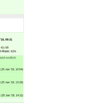
'18, 09:31
●
42
●
58
t-Rate:
62%
etzt endlich
(25 Jan '18, 10:54)
(25 Jan '18, 13:26)
(25 Jan '18, 14:11)