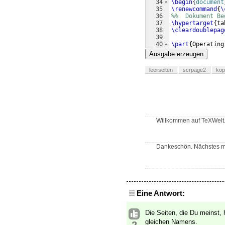
34
\begin
{
document
35
\renewcommand
{
\
36
%%  Dokument Be
37
\hypertarget
{
ta
38
\cleardoublepag
39
40
\part
{
Operating
41
\chapter
{
1
}
Ausgabe erzeugen
leerseiten
scrpage2
kop
Willkommen auf TeXWelt.
Dankeschön. Nächstes mal
Eine Antwort:
Die Seiten, die Du meinst, 
gleichen Namens.