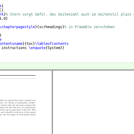
k
}
C
}
rk
}
% Stern sorgt dafür, das Seitenzahl auch im Seitenstil plain 
1.0
}
\chapterpagestyle
}
{
scrheadings
}
% in Präamble verschoben
}
e
ontentsname
}
{
toc
}
\tableofcontents
 instructions 
\enquote
{
System
}}