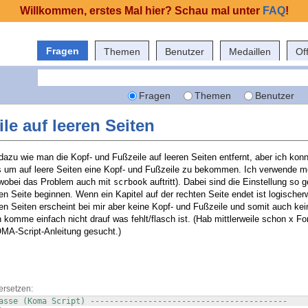
Willkommen, erstes Mal hier? Schau mal unter
FAQ
!
Fragen
Themen
Benutzer
Medaillen
Of
Fragen
Themen
Benutzer
le auf leeren Seiten
 dazu wie man die Kopf- und Fußzeile auf leeren Seiten entfernt, aber ich kon
 um auf leere Seiten eine Kopf- und Fußzeile zu bekommen. Ich verwende 
wobei das Problem auch mit
auftritt). Dabei sind die Einstellung so 
scrbook
en Seite beginnen. Wenn ein Kapitel auf der rechten Seite endet ist logischer
en Seiten erscheint bei mir aber keine Kopf- und Fußzeile und somit auch kei
komme einfach nicht drauf was fehlt/flasch ist. (Hab mittlerweile schon x Fo
MA-Script-Anleitung gesucht.)
ersetzen:
asse (Koma Script) -----------------------------------------