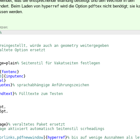
endet, was die entsprechende Warnung beseitigt und den Wechsel in den
indert. Beim Laden von
wird die Option
nicht benötigt; sie k
hyperref
pdftex
assen werden.
etzen:
%
reingestellt, würde auch an geometry weitergegeben
altete Option ersetzt
ge=plain
% Seitenstil für Vakatseiten festlegen
{
fontenc
}
8
]
{
inputenc
}
el
}
uotes
}
% sprachabhängige Anführungszeichen
ndtext
}
% Fülltexte zum Testen
pt,
5pt,
age
}
% veraltetes Paket ersetzt
age aktiviert automatisch Seitenstil scrheadings
orlinks,pdfnewwindow
]
{
hyperref
}
% bis auf wenige Ausnahmen als le