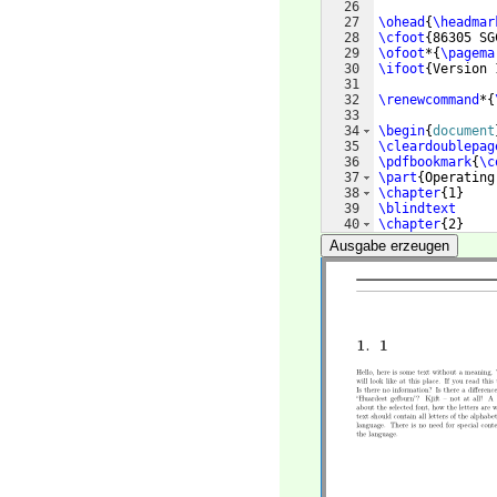
26
27
\ohead
{
\headmar
28
\cfoot
{
86305 SG
29
\ofoot
*
{
\pagema
30
\ifoot
{
Version 
31
32
\renewcommand
*
{
33
34
\begin
{
document
35
\cleardoublepag
36
\pdfbookmark
{
\c
37
\part
{
Operating
38
\chapter
{
1
}
39
\blindtext
40
\chapter
{
2
}
41
\end
{
document
}
Ausgabe erzeugen