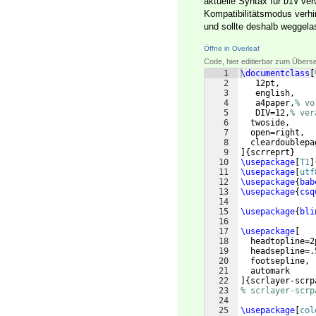
aktuelle Syntax für
verw
DIV
Kompatibilitätsmodus verh
und sollte deshalb weggel
Öffne in Overleaf
Code, hier editierbar zum Übers
1
\documentclass
[
2
   12pt,
3
   english,
4
   a4paper,
% vo
5
   DIV=12,
% ver
6
  twoside,
7
  open=right,
8
  cleardoublepa
9
]
{
scrreprt
}
10
\usepackage
[
T1
]
11
\usepackage
[
utf
12
\usepackage
{
bab
13
\usepackage
{
csq
14
15
\usepackage
{
bli
16
17
\usepackage
[
18
  headtopline=2
19
  headsepline=.
20
  footsepline,
21
  automark
22
]
{
scrlayer-scrp
23
% scrlayer-scrp
24
25
\usepackage
[
col