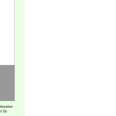
ileseiten
st Du