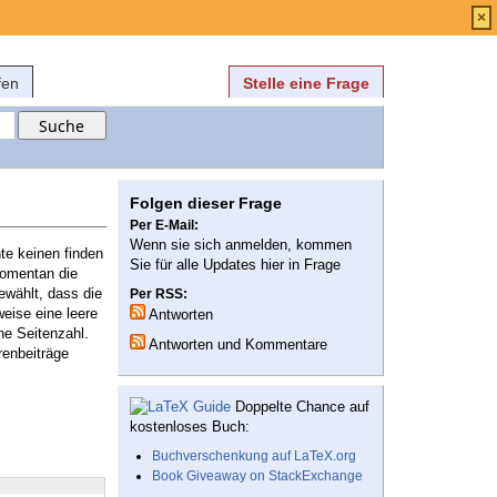
Anmelden
über
FAQ
×
fen
Stelle eine Frage
Folgen dieser Frage
Per E-Mail:
Wenn sie sich anmelden, kommen
nte keinen finden
Sie für alle Updates hier in Frage
momentan die
gewählt, dass die
Per RSS:
weise eine leere
Antworten
ne Seitenzahl.
Antworten und Kommentare
renbeiträge
Doppelte Chance auf
kostenloses Buch:
Buchverschenkung auf LaTeX.org
Book Giveaway on StackExchange