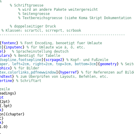
%
     
% Schriftgroesse
         
% wird an andere Pakete weitergereicht
         
% Seitengroesse
         
% Textbereichsgroesse (siehe Koma Skript Dokumentation 
     
% doppelseitiger Druck
% Klassen: scrartcl, scrreprt, scrbook
------------------------------------------------------------
{
fontenc
}
% Font Encoding, benoetigt fuer Umlaute
8
]
{
inputenc
}
% für Umlaute wie ä, ö, etc.
el
}
% Spracheinstellung deutsch
ularx
}
% Benötigt für Tabelle 
dsepline,footsepline
]
{
scrpage2
}
% Kopf- und Fußzeile
aper, left=2cm, right=2cm, top=3cm, bottom=3cm
]
{
geometry
}
% Seit
phicx
}
% für Bilder
tex,colorlinks,pdfnewwindow
]
{
hyperref
}
% für Referenzen auf Bild
ndtext
}
% zum Überprüfen von Layouts, Befehlen, etc. 
ertine
}
% Schriftart
zeile
eadings
}
ot
{
2pt
}
{
.5pt
}
k
}
on
]
{
chapter
}
C
}
k
}
1.0
}