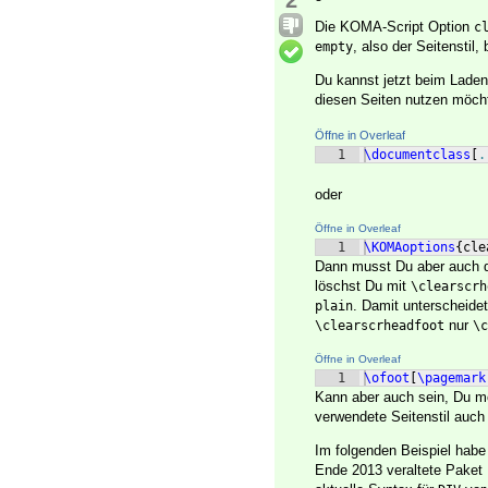
2
Die KOMA-Script Option
c
, also der Seitenstil,
empty
Du kannst jetzt beim Laden
diesen Seiten nutzen möcht
Öffne in Overleaf
1
\documentclass
[
.
oder
Öffne in Overleaf
1
\KOMAoptions
{
cle
Dann musst Du aber auch da
löschst Du mit
\clearscrh
. Damit unterscheidet
plain
nur
\clearscrheadfoot
\c
Öffne in Overleaf
1
\ofoot
[
\pagemark
Kann aber auch sein, Du m
verwendete Seitenstil auch 
Im folgenden Beispiel habe
Ende 2013 veraltete Paket