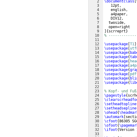
2
\documentclass
[
3
   12pt,       
4
   english,    
5
   a4paper,    
6
   DIV12,      
7
  twoside,
8
  open=right   
9
]
{
scrreprt
}
10
% -------------
11
12
\usepackage
[
T1
]
13
\usepackage
[
utf
14
\usepackage
{
bab
15
\usepackage
{
tab
16
\usepackage
[
hea
17
\usepackage
[
a4p
18
\usepackage
{
gra
19
\usepackage
[
pdf
20
\usepackage
{
bli
21
\usepackage
{
lib
22
23
% Kopf- und Fuß
24
\pagestyle
{
scrh
25
\clearscrheadfo
26
\setheadtopline
27
\setheadsepline
28
\ohead
{
\headmar
29
\automark
[
secti
30
\cfoot
{
86305 SG
31
\ofoot
{
\pagemar
32
\ifoot
{
Version 
33