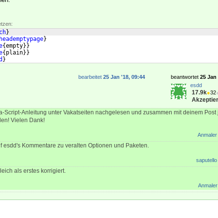
etzen:
ch
}
heademptypage
}
e
{
empty
}}
e
{
plain
}}
d
}
bearbeitet
25 Jan '18, 09:44
beantwortet
25 Jan 
esdd
17.9k
●
32
Akzeptier
-Script-Anleitung unter Vakatseiten nachgelesen und zusammen mit deinem Post j
en! Vielen Dank!
Anmaler
f esdd's Kommentare zu veralten Optionen und Paketen.
saputello
eich als erstes korrigiert.
Anmaler