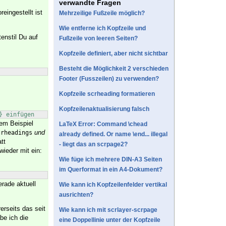
verwandte Fragen
eingestellt ist
Mehrzeilige Fußzeile möglich?
Wie entferne ich Kopfzeile und
enstil Du auf
Fußzeile von leeren Seiten?
Kopfzeile definiert, aber nicht sichtbar
Besteht die Möglichkeit 2 verschieden
Footer (Fusszeilen) zu verwenden?
Kopfzeile scrheading formatieren
Kopfzeilenaktualisierung falsch
} einfügen
em Beispiel
LaTeX Error: Command \chead
und
crheadings
already defined. Or name \end... illegal
tt
- liegt das an scrpage2?
wieder mit ein:
Wie füge ich mehrere DIN-A3 Seiten
im Querformat in ein A4-Dokument?
erade aktuell
Wie kann ich Kopfzeilenfelder vertikal
ausrichten?
erseits das seit
Wie kann ich mit scrlayer-scrpage
be ich die
eine Doppellinie unter der Kopfzeile