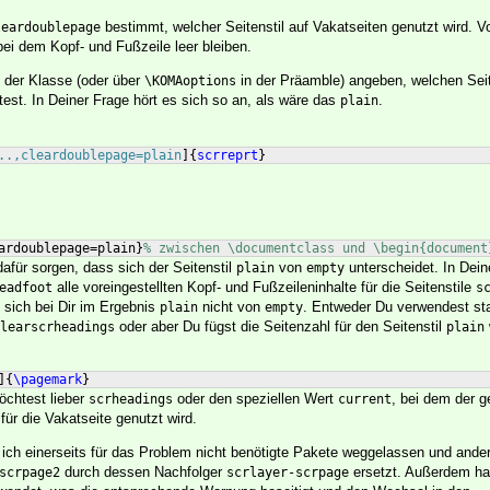
bestimmt, welcher Seitenstil auf Vakatseiten genutzt wird. Vor
leardoublepage
 bei dem Kopf- und Fußzeile leer bleiben.
 der Klasse (oder über
in der Präamble) angeben, welchen Seit
\KOMAoptions
est. In Deiner Frage hört es sich so an, als wäre das
.
plain
..,cleardoublepage=plain
]
{
scrreprt
}
ardoublepage=plain
}
% zwischen \documentclass und \begin{document
für sorgen, dass sich der Seitenstil
von
unterscheidet. In Dein
plain
empty
alle voreingestellten Kopf- und Fußzeileninhalte für die Seitenstile
eadfoot
s
 sich bei Dir im Ergebnis
nicht von
. Entweder Du verwendest sta
plain
empty
oder aber Du fügst die Seitenzahl für den Seitenstil
learscrheadings
plain
]
{
\pagemark
}
öchtest lieber
oder den speziellen Wert
, bei dem der g
scrheadings
current
für die Vakatseite genutzt wird.
 ich einerseits für das Problem nicht benötigte Pakete weggelassen und ander
durch dessen Nachfolger
ersetzt. Außerdem ha
scrpage2
scrlayer-scrpage