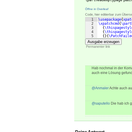
\partheademptypage
Öffne in Overleaf
Code, hier editierbar zum Übers
1
\usepackage
{
xpat
2
\xpatchcmd
{
\part
3
{
\thispagestyl
4
{
\thispagestyl
5
{
}
{
\PatchFaile
Ausgabe erzeugen
Permanenter link
Hab nochmal in der Koma
auch eine Lösung gefund
@Anmaler
Achte auch au
@saputello
Die hab ich gl
Deine Antwort