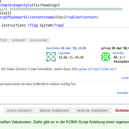
}
chapterpagestyle
}
{
scrheadings
}
ginn %%%%%%%%%%%%%%%%%%%%%%%%%%%%%%%%%%%%%%%%%%%%%%%%%%%%%%%%
ble
}
{
}
e\pdfbookmark
{
\contentsname
}
{
toc
}
\tableofcontents
 instructions 
\flqq
 System
\frqq
}
f-fuß
seitenstil
koma-script
bearbeitet
25 Jan '18, 13:28
gefragt
25 Jan '18,
saputello
Anmaler
11.1k
46
●
21
●
43
●
65
●
3
●
7
Akzeptier
 Ich habe Deinen Code formatiert, siehe dazu
Wie gebe ich hier Code ein?
esdd
 bekomme ich das hoffentlich selber richtig hin.
Anmaler
active answers
älteste Antworten
neueste Antworten
Beliebt
heißen Vakatseiten. Dafür gibt es in der KOMA-Script Anleitung einen eigenen