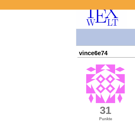
vince6e74
31
Punkte