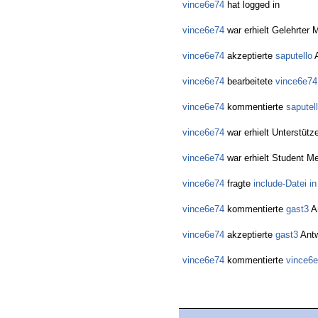
vince6e74
hat logged in
vince6e74
war erhielt Gelehrter M
vince6e74
akzeptierte
saputello
A
vince6e74
bearbeitete
vince6e74
vince6e74
kommentierte
saputel
vince6e74
war erhielt Unterstütz
vince6e74
war erhielt Student Me
vince6e74
fragte
include-Datei i
vince6e74
kommentierte
gast3
A
vince6e74
akzeptierte
gast3
Antw
vince6e74
kommentierte
vince6