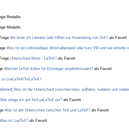
rage Medaille
rage Medaille
Frage
Wo finde ich Literatur oder Hilfen zur Anwendung von TeX?
als Favorit
age
Was ist ein vollständiges Minimalbeispiel oder kurz VM und wie erstelle 
Frage
Unterschied Word – LaTeX?
als Favorit
ge
Welcher LaTeX-Editor für Einsteiger empfehlenswert?
als Favorit
 zu LuaLaTeX/XeLaTeX?
deleted] Was ist der Unterschied zwischen latex, pdflatex, lualatex und xelat
e
Wie steige ich auf Xe/LuaLaTeX um?
als Favorit
ge
Was ist der Unterschied zwischen TeX und LaTeX?
als Favorit
Was ist LuaTeX?
als Favorit