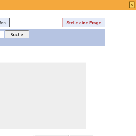
Anmelden
über
FAQ
×
fen
Stelle eine Frage