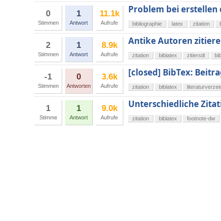
Problem bei erstellen 
0
1
11.1k
Stimmen
Antwort
Aufrufe
bibliographie
latex
zitation
Antike Autoren zitiere
2
1
8.9k
Stimmen
Antwort
Aufrufe
zitation
biblatex
zitierstil
bi
[closed] BibTex: Beitra
-1
0
3.6k
Stimmen
Antworten
Aufrufe
zitation
biblatex
literaturverzei
Unterschiedliche Zitat
1
1
9.0k
Stimme
Antwort
Aufrufe
zitation
biblatex
footnote-dw