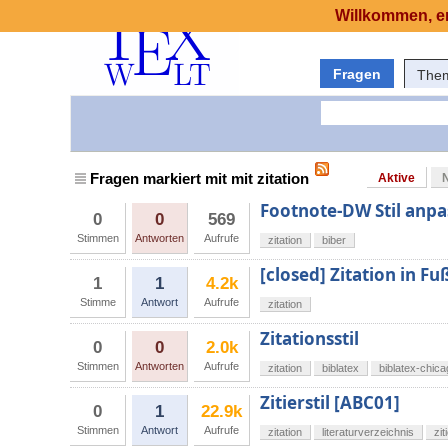
Willkommen, er
Fragen
The
Fragen markiert mit mit zitation
Aktive
Footnote-DW Stil anp
0
0
569
Stimmen
Antworten
Aufrufe
zitation
biber
[closed] Zitation in F
1
1
4.2k
Stimme
Antwort
Aufrufe
zitation
Zitationsstil
0
0
2.0k
Stimmen
Antworten
Aufrufe
zitation
biblatex
biblatex-chic
Zitierstil [ABC01]
0
1
22.9k
Stimmen
Antwort
Aufrufe
zitation
literaturverzeichnis
zit