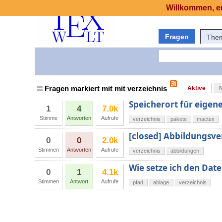
Willkommen, er
Fragen
The
Fragen markiert mit mit verzeichnis
Aktive
Speicherort für eigen
1
4
7.0k
Stimme
Antworten
Aufrufe
verzeichnis
pakete
mactex
[closed] Abbildungsver
0
0
2.0k
Stimmen
Antworten
Aufrufe
verzeichnis
abbildungen
Wie setze ich den Dat
0
1
4.1k
Stimmen
Antwort
Aufrufe
pfad
ablage
verzeichnis