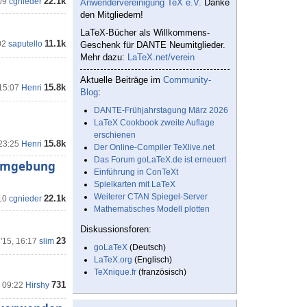
22.1k
09
cgnieder
Anwendervereinigung TeX e.V.
Danke
den Mitgliedern!
LaTeX-Bücher als Willkommens-
11.1k
02
saputello
Geschenk für DANTE Neumitglieder.
Mehr dazu:
LaTeX.net/verein
Aktuelle Beiträge im
Community-
15.8k
 15:07
Henri
Blog
:
DANTE-Frühjahrstagung März 2026
LaTeX Cookbook zweite Auflage
erschienen
15.8k
 23:25
Henri
Der Online-Compiler TeXlive.net
Das Forum goLaTeX.de ist erneuert
 Umgebung
Einführung in ConTeXt
Spielkarten mit LaTeX
Weiterer CTAN Spiegel-Server
22.1k
10
cgnieder
Mathematisches Modell plotten
Diskussionsforen:
23
'15, 16:17
slim
goLaTeX
(Deutsch)
LaTeX.org
(Englisch)
TeXnique.fr
(französisch)
731
, 09:22
Hirshy