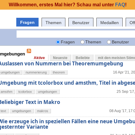
Willkommen, erstes Mal hier? Schau mal unter
FAQ
!
Fragen
Themen
Benutzer
Medaillen
Of
Fragen
Themen
Benutzer
 umgebungen
Aktive
Neueste
Beliebte
mit den meisten Sti
Auslassen von Nummern bei Theoremumgebung
16 Apr '21, 2
umgebungen
nummerierung
theorem
Umgebung mit tcolorbox und amsthm, Titel in abgese
25 Sep '17
amsthm
tcolorbox
umgebungen
Beliebiger Text in Makro
08 Aug '17, 17:
text
umgebungen
makros
Wie erzeuge ich in speziellen Fällen eine neue Umgeb
gesternter Variante