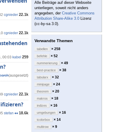
g verwenden
Alle Beiträge auf dieser Webseite
unterliegen, soweit nicht anders
angegeben, der
Creative Commons
22.1k
32
cgnieder
Attribution Share-Alike 3.0
Lizenz
(cc-by-sa 3.0).
22.1k
10
cgnieder
Verwandte Themen
hstehenden
× 258
tabellen
× 52
befehle
259
4, 00:03
kabel
× 49
nummerierung
en?
× 38
best-practice
earch
(ausgesetzt)
× 32
tabularx
× 24
minipage
× 20
theorem
22.1k
49
cgnieder
× 18
makros
fizieren?
× 16
indizes
× 16
18.6k
umgebungen
05
stefan ♦♦
× 14
tcolorbox
× 9
multirow