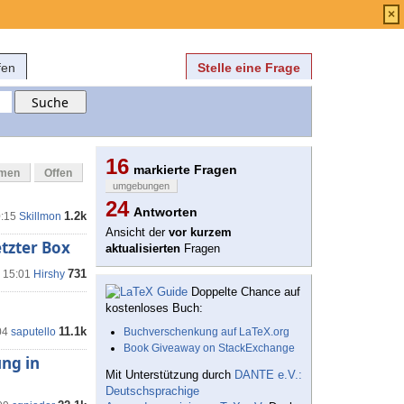
Anmelden
über
FAQ
×
fen
Stelle eine Frage
16
markierte Fragen
mmen
Offen
umgebungen
24
Antworten
1.2k
0:15
Skillmon
Ansicht der
vor kurzem
tzter Box
aktualisierten
Fragen
731
, 15:01
Hirshy
Doppelte Chance auf
kostenloses Buch:
11.1k
04
saputello
Buchverschenkung auf LaTeX.org
Book Giveaway on StackExchange
ung in
Mit Unterstützung durch
DANTE e.V.:
Deutschsprachige