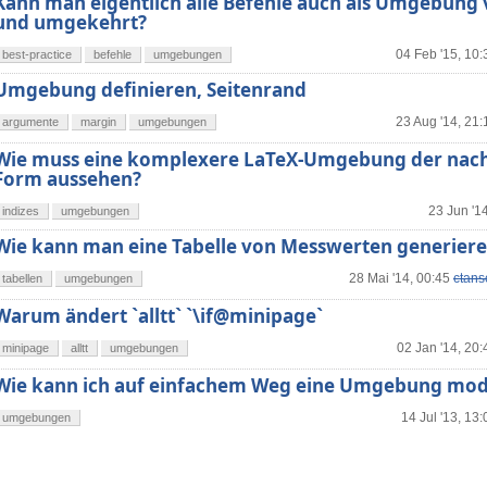
Kann man eigentlich alle Befehle auch als Umgebun
und umgekehrt?
04 Feb '15, 10:
best-practice
befehle
umgebungen
Umgebung definieren, Seitenrand
23 Aug '14, 21:
argumente
margin
umgebungen
Wie muss eine komplexere LaTeX-Umgebung der nac
Form aussehen?
23 Jun '1
indizes
umgebungen
Wie kann man eine Tabelle von Messwerten generier
28 Mai '14, 00:45
ctans
tabellen
umgebungen
Warum ändert `alltt` `\if@minipage`
02 Jan '14, 20:
minipage
alltt
umgebungen
Wie kann ich auf einfachem Weg eine Umgebung modi
14 Jul '13, 13:
umgebungen