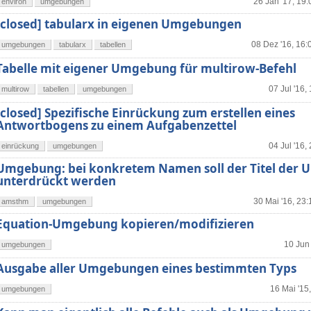
26 Jan '17, 19:
environ
umgebungen
[closed] tabularx in eigenen Umgebungen
08 Dez '16, 16:
umgebungen
tabularx
tabellen
Tabelle mit eigener Umgebung für multirow-Befehl
07 Jul '16,
multirow
tabellen
umgebungen
[closed] Spezifische Einrückung zum erstellen eines
Antwortbogens zu einem Aufgabenzettel
04 Jul '16,
einrückung
umgebungen
Umgebung: bei konkretem Namen soll der Titel der
unterdrückt werden
30 Mai '16, 23:
amsthm
umgebungen
Equation-Umgebung kopieren/modifizieren
10 Jun 
umgebungen
Ausgabe aller Umgebungen eines bestimmten Typs
16 Mai '15
umgebungen