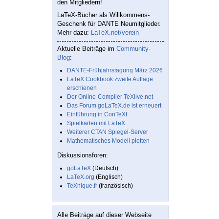
den Mitgliedern!
LaTeX-Bücher als Willkommens-
Geschenk für DANTE Neumitglieder.
Mehr dazu:
LaTeX.net/verein
Aktuelle Beiträge im
Community-
Blog
:
DANTE-Frühjahrstagung März 2026
LaTeX Cookbook zweite Auflage
erschienen
Der Online-Compiler TeXlive.net
Das Forum goLaTeX.de ist erneuert
Einführung in ConTeXt
Spielkarten mit LaTeX
Weiterer CTAN Spiegel-Server
Mathematisches Modell plotten
Diskussionsforen:
goLaTeX
(Deutsch)
LaTeX.org
(Englisch)
TeXnique.fr
(französisch)
Alle Beiträge auf dieser Webseite