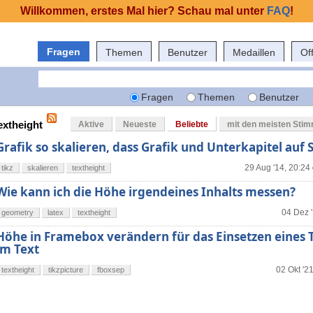
Willkommen, erstes Mal hier? Schau mal unter
FAQ
!
Fragen
Themen
Benutzer
Medaillen
Of
Fragen
Themen
Benutzer
extheight
Aktive
Neueste
Beliebte
mit den meisten Sti
Grafik so skalieren, dass Grafik und Unterkapitel auf 
29 Aug '14, 20:24
tikz
skalieren
textheight
Wie kann ich die Höhe irgendeines Inhalts messen?
04 Dez '
geometry
latex
textheight
Höhe in Framebox verändern für das Einsetzen eines T
im Text
02 Okt '2
textheight
tikzpicture
fboxsep