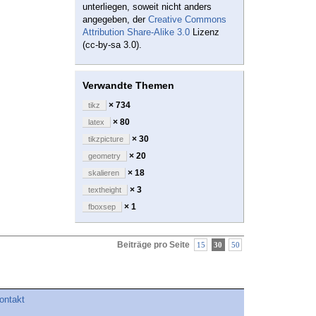
unterliegen, soweit nicht anders
angegeben, der
Creative Commons
Attribution Share-Alike 3.0
Lizenz
(cc-by-sa 3.0).
Verwandte Themen
× 734
tikz
× 80
latex
× 30
tikzpicture
× 20
geometry
× 18
skalieren
× 3
textheight
× 1
fboxsep
Beiträge pro Seite
15
30
50
ontakt