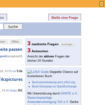
Anmelden
über
FAQ
×
fen
Stelle eine Frage
mmen
Offen
3
markierte Fragen
textheight
Seite passen
3
Antworten
gast3
(ausgesetzt)
Ansicht der
aktiven
Fragen der
letzten 24 Stunden
9.6k
18, 15:53
cis
Doppelte Chance auf
kostenloses Buch:
ikzpictures
Buchverschenkung auf LaTeX.org
Book Giveaway on StackExchange
161
1, 19:16
maqu
Mit Unterstützung durch
DANTE e.V.:
Deutschsprachige
Anwendervereinigung TeX e.V.
Danke