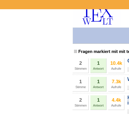
Fragen markiert mit mit t
2
1
10.4k
Stimmen
Antwort
Aufrufe
1
1
7.3k
Stimme
Antwort
Aufrufe
2
1
4.4k
Stimmen
Antwort
Aufrufe