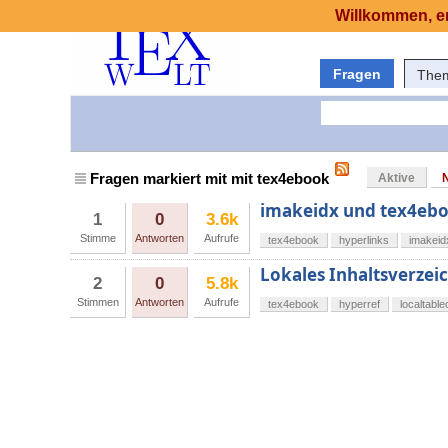
Willkommen, er
Fragen
The
Fragen markiert mit mit tex4ebook
Aktive
imakeidx und tex4eboo
1
0
3.6k
Stimme
Antworten
Aufrufe
tex4ebook
hyperlinks
imakeid
Lokales Inhaltsverzei
2
0
5.8k
Stimmen
Antworten
Aufrufe
tex4ebook
hyperref
localtable