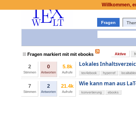
Willkommen, er
Fragen
The
Fragen markiert mit mit ebooks
Aktive
Lokales Inhaltsverzei
2
0
5.8k
Stimmen
Antworten
Aufrufe
tex4ebook
hyperref
localtable
Wie kann man aus LaT
7
2
21.4k
Stimmen
Antworten
Aufrufe
konvertierung
ebooks