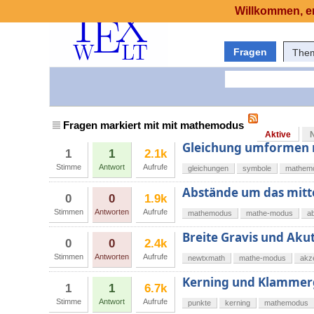
Willkommen, er
Fragen
The
Fragen markiert mit mit mathemodus
Aktive
Gleichung umformen m
1
1
2.1k
Stimme
Antwort
Aufrufe
gleichungen
symbole
mathem
Abstände um das mitt
0
0
1.9k
Stimmen
Antworten
Aufrufe
mathemodus
mathe-modus
a
Breite Gravis und Aku
0
0
2.4k
Stimmen
Antworten
Aufrufe
newtxmath
mathe-modus
akz
Kerning und Klammer
1
1
6.7k
Stimme
Antwort
Aufrufe
punkte
kerning
mathemodus