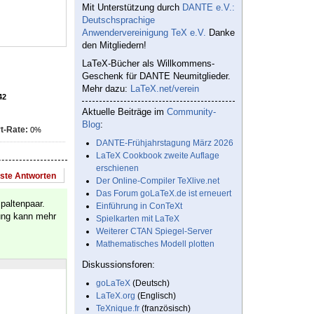
Mit Unterstützung durch
DANTE e.V.:
Deutschsprachige
Anwendervereinigung TeX e.V.
Danke
den Mitgliedern!
LaTeX-Bücher als Willkommens-
Geschenk für DANTE Neumitglieder.
Mehr dazu:
LaTeX.net/verein
42
Aktuelle Beiträge im
Community-
Blog
:
t-Rate:
0%
DANTE-Frühjahrstagung März 2026
LaTeX Cookbook zweite Auflage
erschienen
este Antworten
Der Online-Compiler TeXlive.net
Das Forum goLaTeX.de ist erneuert
paltenpaar.
Einführung in ConTeXt
bung kann mehr
Spielkarten mit LaTeX
Weiterer CTAN Spiegel-Server
Mathematisches Modell plotten
Diskussionsforen:
goLaTeX
(Deutsch)
LaTeX.org
(Englisch)
TeXnique.fr
(französisch)