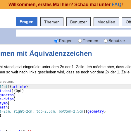
Willkommen, erstes Mal hier? Schau mal unter
FAQ
!
Fragen
Themen
Benutzer
Medaillen
Of
Fragen
Themen
Benutzer
men mit Äquivalenzzeichen
 stand jetzt eingerückt unter dem 2x der 1. Zeile. Ich möchte aber, dass alle
en so weit nach links geschoben wird, dass es noch vor dem 2x der 1. Zeile 
ersetzen:
12pt
]
{
article
}
indent
}
{
0pt
}
gmacros
}
e-dvips
}
symb
}
math
}
t=2cm, right=2cm, top=2.5cm, bottom=2.5cm
]
{
geometry
}
}