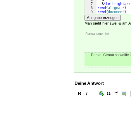
7
  &
\Leftrightarr
8
\end
{
alignat*
}
9
\end
{
document
}
Ausgabe erzeugen
Man sieht hier zwei & am A
Permanenter link
Danke. Genau so wollte i
Deine Antwort