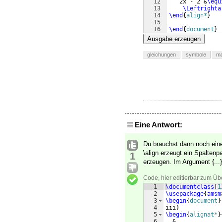
12
   2x - 2 &
\equ
13
\Leftrighta
14
\end
{
align*
}
15
16
\end
{
document
}
Ausgabe erzeugen
gleichungen
symbole
m
Eine Antwort:
Du brauchst dann noch eine 
\align erzeugt ein Spaltenp
1
erzeugen. Im Argument {...
Code, hier editierbar zum Üb
1
\documentclass
[
1
2
\usepackage
{
amsm
3
\begin
{
document
}
4
iii
)
5
\begin
{
alignat*
}
6
  &             