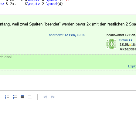
ow
 & 2x.    &
\equiv
 2 
\pmod
{
4
}
nfang, weil zwei Spalten "beendet" werden bevor 2x (mit den restlichen 2 Sp
bearbeitet
12 Feb, 10:39
beantwortet
12 Feb
stefan ♦♦
18.6k
●
18
Akzeptier
ch das!
Explo