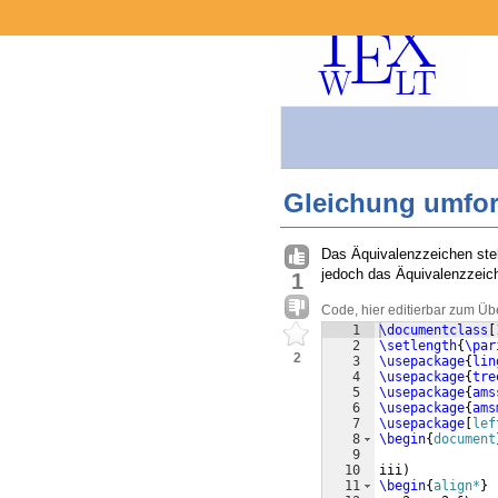
Gleichung umfor
Das Äquivalenzzeichen steht
jedoch das Äquivalenzzeich
1
Code, hier editierbar zum Üb
1
\documentclass
[
2
\setlength
{
\par
2
3
\usepackage
{
lin
4
\usepackage
{
tre
5
\usepackage
{
ams
6
\usepackage
{
ams
7
\usepackage
[
lef
8
\begin
{
document
9
10
iii
)
11
\begin
{
align*
}