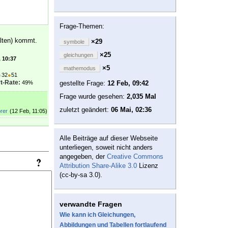
Frage-Themen:
alten) kommt.
×29
symbole
×25
gleichungen
, 10:37
×5
mathemodus
●
32
●
51
t-Rate:
49%
gestellte Frage:
12 Feb, 09:42
Frage wurde gesehen:
2,035 Mal
zuletzt geändert:
06 Mai, 02:36
rer
(12 Feb, 11:05)
Alle Beiträge auf dieser Webseite
unterliegen, soweit nicht anders
angegeben, der
Creative Commons
Attribution Share-Alike 3.0
Lizenz
(cc-by-sa 3.0).
verwandte Fragen
Wie kann ich Gleichungen,
Abbildungen und Tabellen fortlaufend