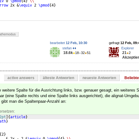
iv
 0 
\pmod
{
4
}
\\
rrow
 2x &
\equiv
 2 
\pmod
{
4
}
athemodus
bearbeitet
12 Feb, 10:30
gefragt
12 Feb, 09:
stefan ♦♦
Explorer
18.6k
21
●
18
●
32
●
51
●
2
Akzeptier
active answers
älteste Antworten
neueste Antworten
Beliebt
weitere Spalte für die Ausrichtung links, bzw. genauer gesagt, ein weiteres S
aar (eine Spalte rechts und eine Spalte links ausgerichtet), die alignat-Umge
} gibt man die Spaltenpaar-Anzahl an:
ersetzen:
2pt
]
{
article
}
ath
}
{
2
}
   & 2x - 2 &
\equiv
 0 
\pmod
{
4
}
\\