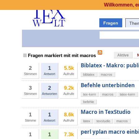
Willkommen, er
Fragen
The
Fragen markiert mit mit macros
Aktive
Biblatex - Makro: pub
2
1
5.5k
Stimmen
Antwort
Aufrufe
biblatex
macros
Befehle unterbinden
3
2
9.2k
Stimmen
Antworten
Aufrufe
tex-kern
macros
latex-kern
befehle
Macro in TexStudio
1
1
8.6k
Stimme
Antwort
Aufrufe
latex
texstudio
macros
perl yplan macro ein
1
1
7.3k