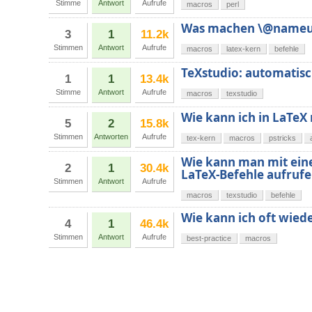
Stimme
Antwort
Aufrufe
macros
perl
Was machen \@nameu
3
1
11.2k
Stimmen
Antwort
Aufrufe
macros
latex-kern
befehle
TeXstudio: automatis
1
1
13.4k
Stimme
Antwort
Aufrufe
macros
texstudio
Wie kann ich in LaTe
5
2
15.8k
Stimmen
Antworten
Aufrufe
tex-kern
macros
pstricks
Wie kann man mit eine
2
1
30.4k
LaTeX-Befehle aufruf
Stimmen
Antwort
Aufrufe
macros
texstudio
befehle
Wie kann ich oft wie
4
1
46.4k
Stimmen
Antwort
Aufrufe
best-practice
macros