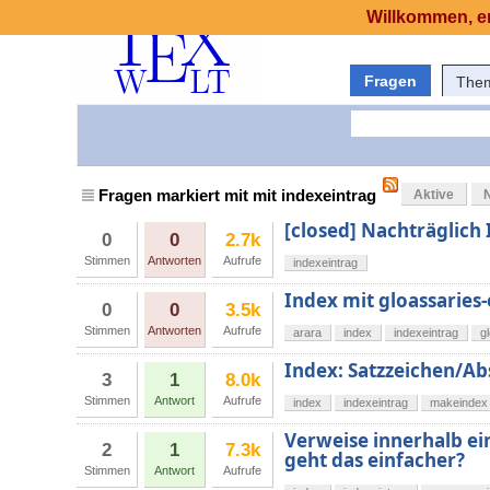
Willkommen, er
Fragen
The
Fragen markiert mit mit indexeintrag
Aktive
[closed] Nachträglich
0
0
2.7k
Stimmen
Antworten
Aufrufe
indexeintrag
Index mit gloassaries-
0
0
3.5k
Stimmen
Antworten
Aufrufe
arara
index
indexeintrag
g
Index: Satzzeichen/Ab
3
1
8.0k
Stimmen
Antwort
Aufrufe
index
indexeintrag
makeindex
Verweise innerhalb ein
2
1
7.3k
geht das einfacher?
Stimmen
Antwort
Aufrufe