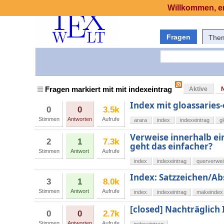
Willkommen, er
Fragen
The
Fragen markiert mit mit indexeintrag
Aktive
Index mit gloassaries-
0
0
3.5k
Stimmen
Antworten
Aufrufe
arara
index
indexeintrag
g
Verweise innerhalb ein
2
1
7.3k
geht das einfacher?
Stimmen
Antwort
Aufrufe
index
indexeintrag
querverwei
Index: Satzzeichen/Ab
3
1
8.0k
Stimmen
Antwort
Aufrufe
index
indexeintrag
makeindex
[closed] Nachträglich
0
0
2.7k
Stimmen
Antworten
Aufrufe