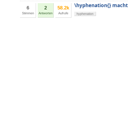
\hyphenation{} macht n
6
2
58.2k
Stimmen
Antworten
Aufrufe
hyphenation