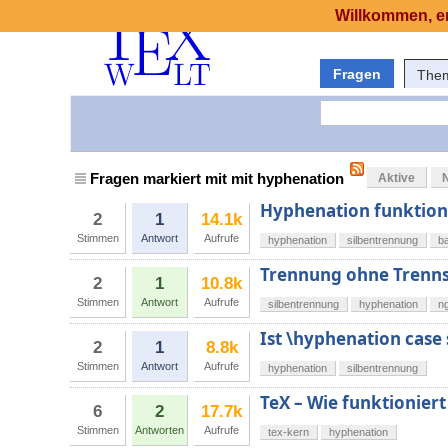
Willkommen, er
Fragen
The
Fragen markiert mit mit hyphenation
Aktive
Hyphenation funktioni
2
1
14.1k
Stimmen
Antwort
Aufrufe
hyphenation
silbentrennung
b
Trennung ohne Trenns
2
1
10.8k
Stimmen
Antwort
Aufrufe
silbentrennung
hyphenation
n
Ist \hyphenation case 
2
1
8.8k
Stimmen
Antwort
Aufrufe
hyphenation
silbentrennung
TeX – Wie funktionier
6
2
17.7k
Stimmen
Antworten
Aufrufe
tex-kern
hyphenation