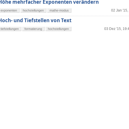
Höhe mehrfacher Exponenten verändern
02 Jan '15,
exponenten
hochstellungen
mathe-modus
Hoch- und Tiefstellen von Text
03 Dez '15, 19:
tiefstellungen
formatierung
hochstellungen