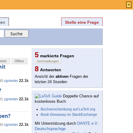
Anmelden
über
FAQ
×
fen
Stelle eine Frage
5
markierte Fragen
mmen
Offen
hochstellungen
mit
8
Antworten
Ansicht der
aktiven
Fragen der
22.1k
00
cgnieder
letzten 24 Stunden
?
Doppelte Chance auf
22.1k
01
cgnieder
kostenloses Buch:
Buchverschenkung auf LaTeX.org
iben?
Book Giveaway on StackExchange
Mit Unterstützung durch
DANTE e.V.:
22.1k
00
cgnieder
Deutschsprachige