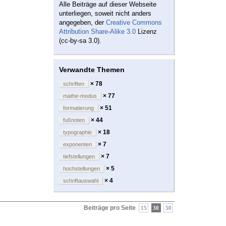
Alle Beiträge auf dieser Webseite
unterliegen, soweit nicht anders
angegeben, der
Creative Commons
Attribution Share-Alike 3.0
Lizenz
(cc-by-sa 3.0).
Verwandte Themen
× 78
schriften
× 77
mathe-modus
× 51
formatierung
× 44
fußnoten
× 18
typographie
× 7
exponenten
× 7
tiefstellungen
× 5
hochstellungen
× 4
schriftauswahl
Beiträge pro Seite
15
30
50