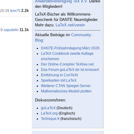
Anwendervereinigung TeX e.V.
Danke
den Mitgliedern!
2.2k
 20:39
tom75
LaTeX-Bücher als Willkommens-
Geschenk für DANTE Neumitglieder.
Mehr dazu:
LaTeX.net/verein
11.1k
49
saputello
Aktuelle Beiträge im
Community-
Blog
:
DANTE-Frühjahrstagung März 2026
LaTeX Cookbook zweite Auflage
erschienen
Der Online-Compiler TeXlive.net
Das Forum goLaTeX.de ist erneuert
Einführung in ConTeXt
Spielkarten mit LaTeX
Weiterer CTAN Spiegel-Server
Mathematisches Modell plotten
Diskussionsforen:
goLaTeX
(Deutsch)
LaTeX.org
(Englisch)
TeXnique.fr
(französisch)