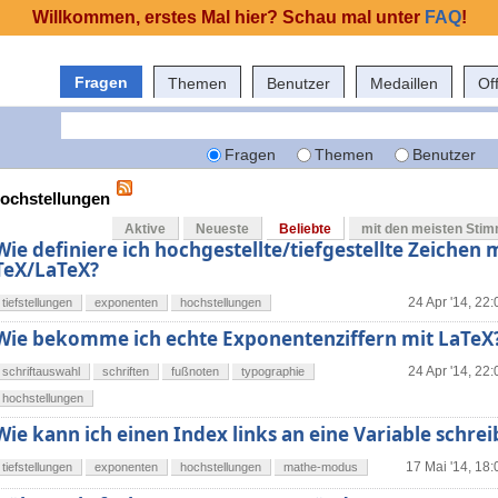
Willkommen, erstes Mal hier? Schau mal unter
FAQ
!
Fragen
Themen
Benutzer
Medaillen
Of
Fragen
Themen
Benutzer
hochstellungen
Aktive
Neueste
Beliebte
mit den meisten Sti
Wie definiere ich hochgestellte/tiefgestellte Zeichen 
TeX/LaTeX?
24 Apr '14, 22:
tiefstellungen
exponenten
hochstellungen
Wie bekomme ich echte Exponentenziffern mit LaTeX
24 Apr '14, 22:
schriftauswahl
schriften
fußnoten
typographie
hochstellungen
Wie kann ich einen Index links an eine Variable schre
17 Mai '14, 18:
tiefstellungen
exponenten
hochstellungen
mathe-modus