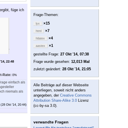
rgibt, füge ich
Frage-Themen:
×15
lyx
×7
html
×4
htlatex
×1
aastex
gestellte Frage:
27 Okt '14, 07:38
Frage wurde gesehen:
12,013 Mal
'14, 22:48
zuletzt geändert:
28 Okt '14, 21:05
t-Rate:
0%
Frage einfach als
Alle Beiträge auf dieser Webseite
gesteller
unterliegen, soweit nicht anders
ch niemals als
angegeben, der
Creative Commons
Attribution Share-Alike 3.0
Lizenz
(28 Okt '14, 20:44)
(cc-by-sa 3.0).
verwandte Fragen