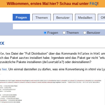
Willkommen, erstes Mal hier? Schau mal unter
FAQ
!
Fragen
Themen
Benutzer
Medaillen
Of
Fragen
Themen
Benutzer
ex
Datei der "Full Distribution" über das Kommando
in
um
ble.tex
htlatex
html
 ich das Paket
installiert habe. Irgendwie wird das Paket gar nicht "er
aastex
usätzliche Pakete installieren (
?) oder deinstallieren?
deluxetable
es
hier
. Um einmal darstellen zu dürfen, was eine Konvertierung in xhtml via Ly
.