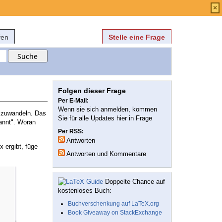
Anmelden
über
FAQ
×
fen
Stelle eine Frage
Folgen dieser Frage
Per E-Mail:
Wenn sie sich anmelden, kommen
zuwandeln. Das
Sie für alle Updates hier in Frage
kannt". Woran
Per RSS:
Antworten
x ergibt, füge
Antworten und Kommentare
Doppelte Chance auf
kostenloses Buch:
Buchverschenkung auf LaTeX.org
Book Giveaway on StackExchange