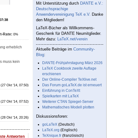
Mit Unterstützung durch
DANTE e.V.:
Deutschsprachige
Anwendervereinigung TeX e.V.
Danke
den Mitgliedern!
 07:38
LaTeX-Bücher als Willkommens-
Geschenk für DANTE Neumitglieder.
t-Rate:
0%
Mehr dazu:
LaTeX.net/verein
ung erheblich
Aktuelle Beiträge im
Community-
Blog
:
as muss kein
DANTE-Frühjahrstagung März 2026
LaTeX Cookbook zweite Auflage
erschienen
Der Online-Compiler TeXlive.net
Das Forum goLaTeX.de ist erneuert
(27 Okt '14, 07:50)
Einführung in ConTeXt
Spielkarten mit LaTeX
(27 Okt '14, 07:52)
Weiterer CTAN Spiegel-Server
Mathematisches Modell plotten
Diskussionsforen:
(28 Okt '14, 20:26)
goLaTeX
(Deutsch)
LaTeX.org
(Englisch)
TeXnique.fr
(französisch)
este Antworten