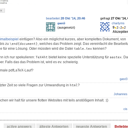
ex
bearbeitet
28 Okt '14, 20:46
gefragt
27 Okt '14,
gast3
charlyms
9
(ausgesetzt)
●
2
●
2
●
2
Akzeptier
imalbeispiel
einfügen? Also ein möglichst kurzes, aber komplettes Dokument, von
bis zu
, welches das Problem zeigt. Das vereinfacht die Bearbeit
\end{document}
tie für eine Lösung. Oder müssten wird die Datei
kennen?
table.tex
n ich nur spekulieren:
bietet keine spezielle Unterstützung für
. D
TeX4ht
aastex
r. Falls das das Problem ist, wird es ev. schwierig.
ormale pdfLaTeX-Lauf?
gast3
zter Zeit so viele Fragen zur Umwandlung in
?
html
Johannes
uchen wir halt für unsere flotten Websites mit teils anstößigem Inhalt. :()
cis
active answers
älteste Antworten
neueste Antworten
Beliebt