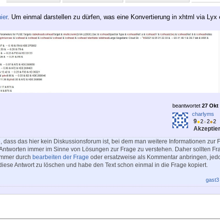
ier
. Um einmal darstellen zu dürfen, was eine Konvertierung in xhtml via Lyx e
beantwortet
27 Okt 
charlyms
9
●
2
●
2
●
2
Akzeptier
e, dass das hier kein Diskussionsforum ist, bei dem man weitere Informationen zur 
 Antworten immer im Sinne von Lösungen zur Frage zu verstehen. Daher sollten Fra
immer durch
bearbeiten der Frage
oder ersatzweise als Kommentar anbringen, jedo
 diese Antwort zu löschen und habe den Text schon einmal in die Frage kopiert.
gast3