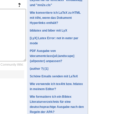
Layout file für textclass "emulateapj"
und "mn2e.cls"
Wie konvertiere ich LaTeX zu HTML
mit t4ht, wenn das Dokument
Hyperlinks enthält?
biblatex und biber mit LyX
[LyX] Latex Error: not in outer par
mode
PDF Ausgabe von
\documentclass[a0,landscape]
{a0poster} anpassen?
Community Wiki:
(author ?) [1]
Schöne Emails senden mit LaTeX
Wie verwende ich tex4ht bzw. htlatex
in meinem Editor?
Wie formatiere ich ein Bibtex
Literaturverzeichnis für eine
deutschsprachige Ausgabe nach den
Regeln der APA?