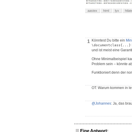
aastex
html
lyx
htlat
Könntest Du bitte ein
Min
1
\documentclass{...}
und ist meist eine Garan
Ohne Minimalbeispiel kan
Problem sein – könnte abe
Funktioniert denn der n
OT: Warum kommen in let
@Johannes
: Ja, das bra
Eine Antwort: