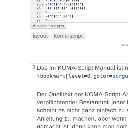
22
\pagecolor
{
white
}
23
\part
{
Druckversion
}
24
Das ist ein Beispiel.
25
%=========
26
\end
{
document
}
27
%=========
Ausgabe erzeugen
layout
koma-script
bear
Das im KOMA-Script Manual ist nu
3
\bookmark[level=0,gotor=
scrgu
Der Quelltext der KOMA-Script-Anl
verpflichtender Bestandteil jeder
scheint es nicht ganz einfach zu
Anleitung zu machen, aber wenn 
gemacht ist, dann kann man dort