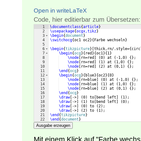
Open in writeLaTeX
Code, hier editierbar zum Übersetzen:
1
\documentclass
{
article
}
2
\usepackage
{
ocgx,tikz
}
3
\begin
{
document
}
4
\switchocg
{
oc1 oc2
}
{
Farbe wechseln
}
5
6
\begin
{
tikzpicture
}
[
thick,rn/.style=
{
circ
7
\begin
{
ocg
}
{
red
}
{
oc1
}
{
1
}
8
\node
[
rn=red
]
(
0
)
 at 
(
-1,0
)
{
}
;
9
\node
[
rn=red
]
(
1
)
 at 
(
1,0
)
{
}
;
10
\node
[
rn=red
]
(
2
)
 at 
(
0,1
)
{
}
;
11
\end
{
ocg
}
12
\begin
{
ocg
}
{
blue
}
{
oc2
}
{
0
}
13
\node
[
rn=blue
]
(
0
)
 at 
(
-1,0
)
{
}
;
14
\node
[
rn=blue
]
(
1
)
 at 
(
1,0
)
{
}
;
15
\node
[
rn=blue
]
(
2
)
 at 
(
0,1
)
{
}
;
16
\end
{
ocg
}
17
\draw
[
->
]
(
0
)
 to
[
bend left
]
(
1
)
;
18
\draw
[
->
]
(
1
)
 to
[
bend left
]
(
0
)
;
19
\draw
[
->
]
(
0
)
 to 
(
2
)
;
20
\draw
[
->
]
(
2
)
 to 
(
1
)
;
21
\end
{
tikzpicture
}
22
\end
{
document
}
Ausgabe erzeugen
Mit einem Klick auf "Farbe wechs