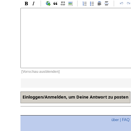
[Vorschau ausblenden]
über
|
FAQ