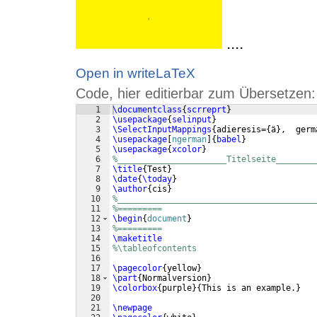
....
Open in writeLaTeX
Code, hier editierbar zum Übersetzen:
1
\documentclass
{
scrreprt
}
2
\usepackage
{
selinput
}
3
\SelectInputMappings
{
adieresis=
{
ä
}
,  germ
4
\usepackage
[
ngerman
]
{
babel
}
5
\usepackage
{
xcolor
}
6
%______________________Titelseite________
7
\title
{
Test
}
8
\date
{
\today
}
9
\author
{
cis
}
10
%________________________________________
11
%=========
12
\begin
{
document
}
13
%=========
14
\maketitle
15
%\tableofcontents
16
17
\pagecolor
{
yellow
}
18
\part
{
Normalversion
}
19
\colorbox
{
purple
}
{
This is an example.
}
20
21
\newpage