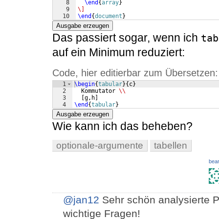
8
\end
{
array
}
9
\]
10
\end
{
document
}
Ausgabe erzeugen
Das passiert sogar, wenn ich
tab
auf ein Minimum reduziert:
Code, hier editierbar zum Übersetzen:
1
\begin
{
tabular
}
{
c
}
2
  Kommutator 
\\
3
[
g,h
]
4
\end
{
tabular
}
Ausgabe erzeugen
Wie kann ich das beheben?
optionale-argumente
tabellen
bear
@jan12
Sehr schön analysierte 
wichtige Fragen!