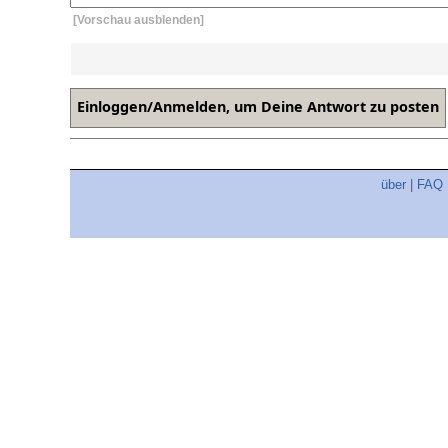
[Vorschau ausblenden]
über
|
FAQ