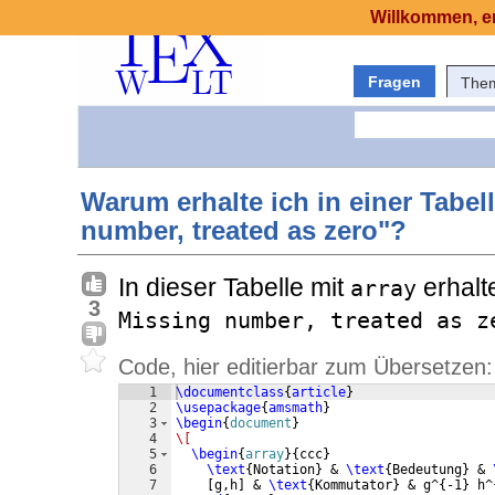
Willkommen, er
Fragen
The
Warum erhalte ich in einer Tabe
number, treated as zero"?
In dieser Tabelle mit
erhalt
array
3
Missing number, treated as z
Code, hier editierbar zum Übersetzen:
1
\documentclass
{
article
}
2
\usepackage
{
amsmath
}
3
\begin
{
document
}
4
\[
5
\begin
{
array
}
{
ccc
}
6
\text
{
Notation
}
 & 
\text
{
Bedeutung
}
 & 
7
[
g,h
]
 & 
\text
{
Kommutator
}
 & g^
{
-1
}
 h^