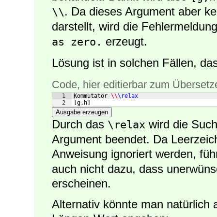
. Da dieses Argument aber k
\\
darstellt, wird die Fehlermeldun
erzeugt.
as zero.
Lösung ist in solchen Fällen, d
Code, hier editierbar zum Übersetz
1
Kommutator 
\\
\relax
2
[
g,h
]
Ausgabe erzeugen
Durch das
wird die Such
\relax
Argument beendet. Da Leerzeic
Anweisung ignoriert werden, fü
auch nicht dazu, dass unerwüns
erscheinen.
Alternativ könnte man natürlich 