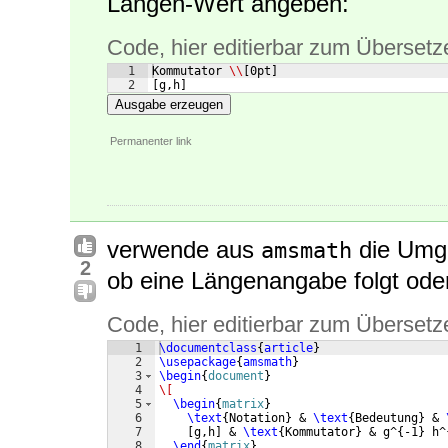
Längen-Wert angeben:
Code, hier editierbar zum Übersetz
1
Kommutator 
\\
[
0pt
]
2
[
g,h
]
Ausgabe erzeugen
Permanenter link
verwende aus
die Um
amsmath
2
ob eine Längenangabe folgt oder
Code, hier editierbar zum Übersetz
1
\documentclass
{
article
}
2
\usepackage
{
amsmath
}
3
\begin
{
document
}
4
\[
5
\begin
{
matrix
}
6
\text
{
Notation
}
 & 
\text
{
Bedeutung
}
 & 
7
[
g,h
]
 & 
\text
{
Kommutator
}
 & g^
{
-1
}
 h^
8
\end
{
matrix
}