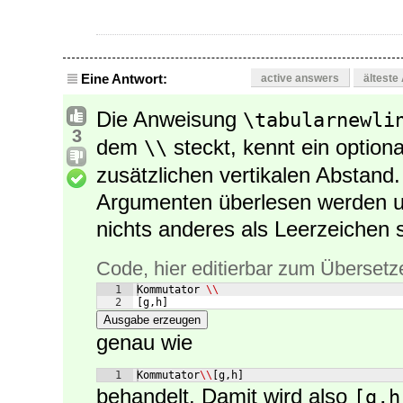
Eine Antwort:
active answers
älteste
Die Anweisung
\tabularnewli
3
dem
steckt, kennt ein option
\\
zusätzlichen vertikalen Abstand
Argumenten überlesen werden un
nichts anderes als Leerzeichen s
Code, hier editierbar zum Übersetz
1
Kommutator 
\\
2
[
g,h
]
Ausgabe erzeugen
genau wie
1
Kommutator
\\
[
g,h
]
behandelt. Damit wird also
[g,h