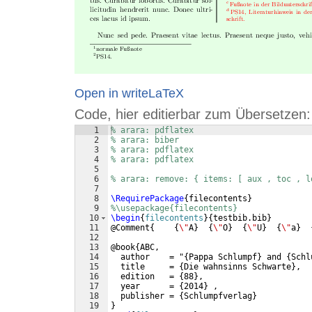
Open in writeLaTeX
Code, hier editierbar zum Übersetzen:
1
% arara: pdflatex
2
% arara: biber
3
% arara: pdflatex
4
% arara: pdflatex
5
6
% arara: remove: { items: [ aux , toc , l
7
8
\RequirePackage
{
filecontents
}
9
%\usepackage{filecontents}
10
\begin
{
filecontents
}
{
testbib.bib
}
11
@Comment
{
{
\"
A
}
{
\"
O
}
{
\"
U
}
{
\"
a
}
12
13
@book
{
ABC,
14
  author    = "
{
Pappa Schlumpf
}
 and 
{
Schl
15
  title     = 
{
Die wahnsinns Schwarte
}
,  
16
  edition   = 
{
88
}
,
17
  year      = 
{
2014
}
 ,
18
  publisher = 
{
Schlumpfverlag
}
19
}