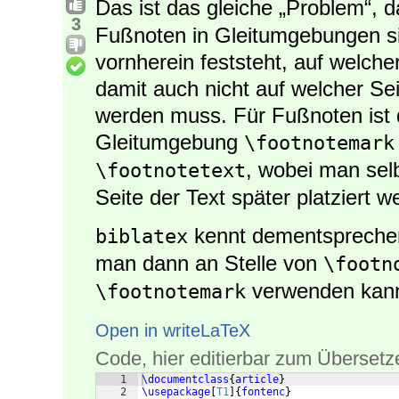
Das ist das gleiche „Problem“, 
3
Fußnoten in Gleitumgebungen sin
vornherein feststeht, auf welcher
damit auch nicht auf welcher Sei
werden muss. Für Fußnoten ist 
Gleitumgebung
\footnotemark
, wobei man sel
\footnotetext
Seite der Text später platziert w
kennt dementsprech
biblatex
man dann an Stelle von
\footn
verwenden kan
\footnotemark
Open in writeLaTeX
Code, hier editierbar zum Übersetz
1
\documentclass
{
article
}
2
\usepackage
[
T1
]
{
fontenc
}