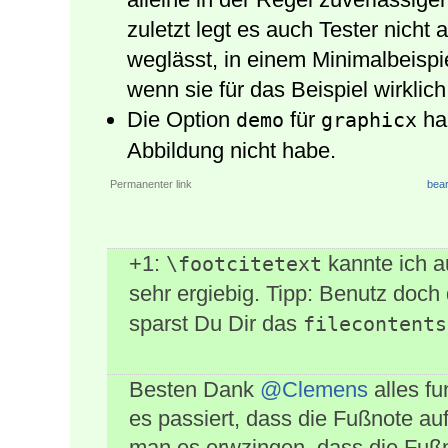
zuletzt legt es auch Tester nicht
weglässt, in einem Minimalbeispie
wenn sie für das Beispiel wirklich 
Die Option
für
hab
demo
graphicx
Abbildung nicht habe.
Permanenter link
bear
+1:
kannte ich a
\footcitetext
sehr ergiebig. Tipp: Benutz doch
sparst Du Dir das
filecontents
Besten Dank
@Clemens
alles fu
es passiert, dass die Fußnote auf
man es erwzingen, dass die Fußn