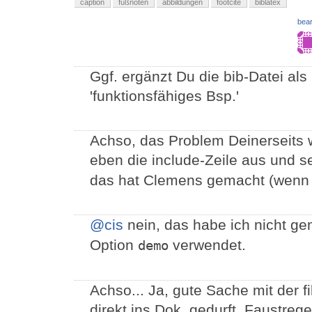
caption
fußnoten
abbildungen
footcite
biblatex
bear
Ggf. ergänzt Du die bib-Datei als '
'funktionsfähiges Bsp.'
Achso, das Problem Deinerseits 
eben die include-Zeile aus und se
das hat Clemens gemacht (wenn
@cis
nein, das habe ich nicht g
Option
verwendet.
demo
Achso... Ja, gute Sache mit der f
direkt ins Dok. gedurft. Faustreg