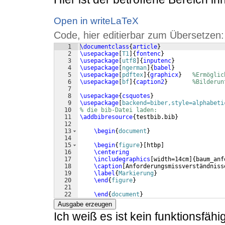
Open in writeLaTeX
Code, hier editierbar zum Übersetzen:
1
\documentclass
{
article
}
2
\usepackage
[
T1
]
{
fontenc
}
3
\usepackage
[
utf8
]
{
inputenc
}
4
\usepackage
[
ngerman
]
{
babel
}
5
\usepackage
[
pdftex
]
{
graphicx
}
%Ermöglic
6
\usepackage
[
bf
]
{
caption2
}
%Bilderun
7
8
\usepackage
{
csquotes
}
9
\usepackage
[
backend=biber,style=alphabeti
10
% die bib-Datei laden:
11
\addbibresource
{
testbib.bib
}
12
13
\begin
{
document
}
14
15
\begin
{
figure
}
[
htbp
]
16
\centering
17
\includegraphics
[
width=14cm
]
{
baum_anf
18
\caption
[
Anforderungsmissverständniss
19
\label
{
Markierung
}
20
\end
{
figure
}
21
22
\end
{
document
}
Ausgabe erzeugen
Ich weiß es ist kein funktionsfähig