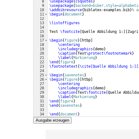
8
\usepackage
{
csquotes
}
9
\usepackage
[
backend=biber,style=alphabeti
10
\addbibresource
{
biblatex-examples.bib
}
% a
11
\begin
{
document
}
12
13
\listoffigures
14
15
Text 
\footcite
[
Quelle Abbildung 1:
]
[
Zugri
16
17
\begin
{
figure
}
[
htbp
]
18
\centering
19
\includegraphics
{
demo
}
20
\caption
{
Text
\protect\footnotemark
}
21
\label
{
Markierung
}
22
\end
{
figure
}
23
\footnotetext
{
\cite[Quelle Abbildung 1:][
24
25
\begin
{
savenotes
}
26
\begin
{
figure
}
[
htbp
]
27
\centering
28
\includegraphics
{
demo
}
29
\caption
{
Text
\footcite
[
Quelle Abbildu
30
\label
{
Markierung
}
31
\end
{
figure
}
32
\end
{
savenotes
}
33
34
\end
{
document
}
Ausgabe erzeugen