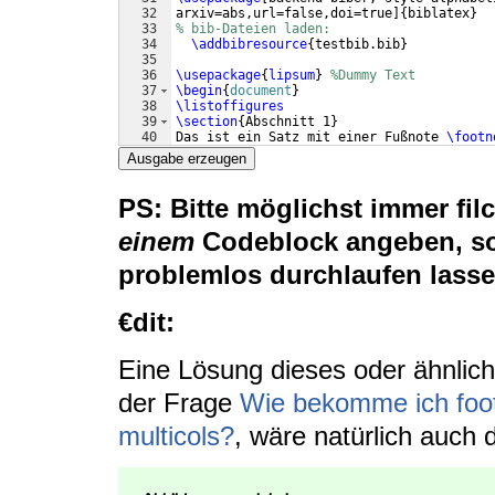
32
arxiv=abs,url=false,doi=true
]
{
biblatex
}
33
% bib-Dateien laden:
34
\addbibresource
{
testbib.bib
}
35
36
\usepackage
{
lipsum
}
%Dummy Text
37
\begin
{
document
}
38
\listoffigures
39
\section
{
Abschnitt 1
}
40
Das ist ein Satz mit einer Fußnote 
\footn
41
Ausgabe erzeugen
PS: Bitte möglichst immer filc
einem
Codeblock angeben, so 
problemlos durchlaufen lasse
€dit:
Eine Lösung dieses oder ähnlic
der Frage
Wie bekomme ich footc
multicols?
, wäre natürlich auch 