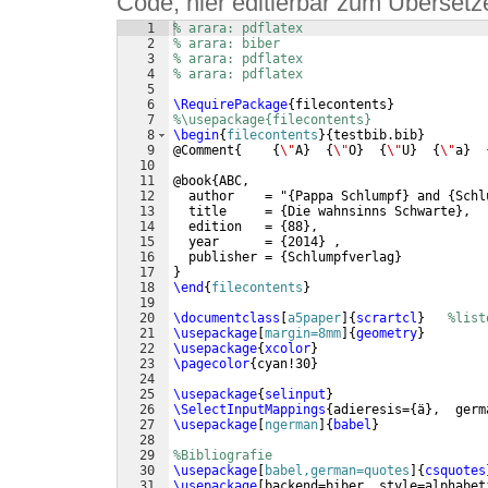
Code, hier editierbar zum Übersetz
1
% arara: pdflatex
2
% arara: biber
3
% arara: pdflatex
4
% arara: pdflatex
5
6
\RequirePackage
{
filecontents
}
7
%\usepackage{filecontents}
8
\begin
{
filecontents
}
{
testbib.bib
}
9
@Comment
{
{
\"
A
}
{
\"
O
}
{
\"
U
}
{
\"
a
}
10
11
@book
{
ABC,
12
  author    = "
{
Pappa Schlumpf
}
 and 
{
Schl
13
  title     = 
{
Die wahnsinns Schwarte
}
,  
14
  edition   = 
{
88
}
,
15
  year      = 
{
2014
}
 ,
16
  publisher = 
{
Schlumpfverlag
}
17
}
18
\end
{
filecontents
}
19
20
\documentclass
[
a5paper
]
{
scrartcl
}
%list
21
\usepackage
[
margin=8mm
]
{
geometry
}
22
\usepackage
{
xcolor
}
23
\pagecolor
{
cyan!30
}
24
25
\usepackage
{
selinput
}
26
\SelectInputMappings
{
adieresis=
{
ä
}
,  germ
27
\usepackage
[
ngerman
]
{
babel
}
28
29
%Bibliografie
30
\usepackage
[
babel,german=quotes
]
{
csquotes
31
\usepackage
[
backend=biber, style=alphabet