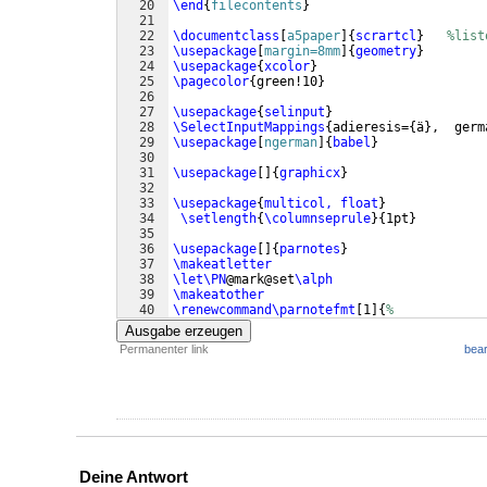
20
\end
{
filecontents
}
21
22
\documentclass
[
a5paper
]
{
scrartcl
}
%list
23
\usepackage
[
margin=8mm
]
{
geometry
}
24
\usepackage
{
xcolor
}
25
\pagecolor
{
green!10
}
26
27
\usepackage
{
selinput
}
28
\SelectInputMappings
{
adieresis=
{
ä
}
,  germ
29
\usepackage
[
ngerman
]
{
babel
}
30
31
\usepackage
[
]
{
graphicx
}
32
33
\usepackage
{
multicol, float
}
34
\setlength
{
\columnseprule
}
{
1pt
}
35
36
\usepackage
[
]
{
parnotes
}
37
\makeatletter
38
\let\PN
@mark@set
\alph
39
\makeatother
40
\renewcommand\parnotefmt
[
1
]
{
%
41
\footnoterule\footnotesize
Ausgabe erzeugen
Permanenter link
bear
Deine Antwort