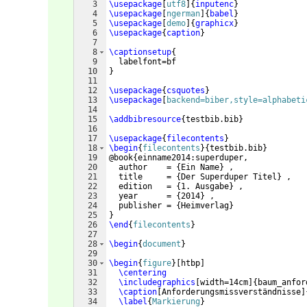
3
\usepackage
[
utf8
]
{
inputenc
}
4
\usepackage
[
ngerman
]
{
babel
}
5
\usepackage
[
demo
]
{
graphicx
}
6
\usepackage
{
caption
}
7
8
\captionsetup
{
9
  labelfont=bf
10
}
11
12
\usepackage
{
csquotes
}
13
\usepackage
[
backend=biber,style=alphabeti
14
15
\addbibresource
{
testbib.bib
}
16
17
\usepackage
{
filecontents
}
18
\begin
{
filecontents
}
{
testbib.bib
}
19
@book
{
einname2014:superduper,
20
  author    = 
{
Ein Name
}
 ,
21
  title     = 
{
Der Superduper Titel
}
 ,
22
  edition   = 
{
1. Ausgabe
}
 ,
23
  year      = 
{
2014
}
 ,
24
  publisher = 
{
Heimverlag
}
25
}
26
\end
{
filecontents
}
27
28
\begin
{
document
}
29
30
\begin
{
figure
}
[
htbp
]
31
\centering
32
\includegraphics
[
width=14cm
]
{
baum_anfor
33
\caption
[
Anforderungsmissverständnisse
]
34
\label
{
Markierung
}