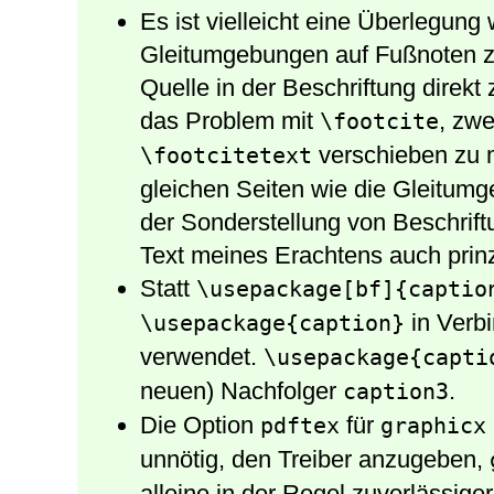
Es ist vielleicht eine Überlegung
Gleitumgebungen auf Fußnoten zu
Quelle in der Beschriftung direk
das Problem mit
, zwe
\footcite
verschieben zu m
\footcitetext
gleichen Seiten wie die Gleitumg
der Sonderstellung von Beschrif
Text meines Erachtens auch prinzip
Statt
\usepackage[bf]{captio
in Verb
\usepackage{caption}
verwendet.
\usepackage{capti
neuen) Nachfolger
.
caption3
Die Option
für
pdftex
graphicx
unnötig, den Treiber anzugeben,
alleine in der Regel zuverlässige