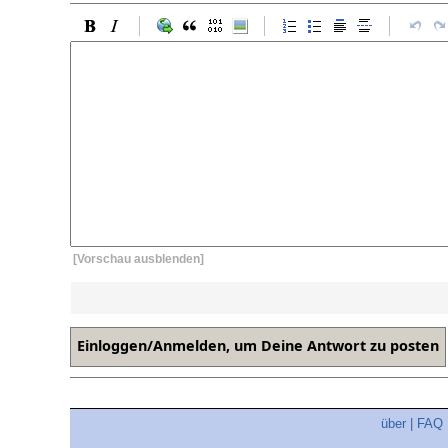
[Vorschau ausblenden]
über
|
FAQ