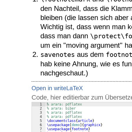
den Nachteil, dass die Klam
bleiben (die lassen sich aber
Wichtig ist, dass wenn man ke
dass man dann
\protect\f
um ein "moving argument" ha
aus dem
savenotes
footno
hab keine Ahnung, wie es funk
nachgeschaut.)
Open in writeLaTeX
Code, hier editierbar zum Übersetz
1
% arara: pdflatex
2
% arara: biber
3
% arara: pdflatex
4
% arara: pdflatex
5
\documentclass
{
article
}
6
\usepackage
[
demo
]
{
graphicx
}
7
\usepackage
{
footnote
}