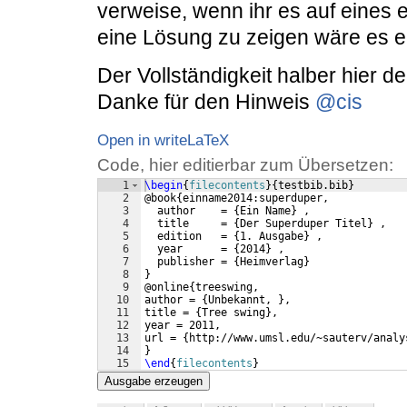
verweise, wenn ihr es auf eines 
eine Lösung zu zeigen wäre es e
Der Vollständigkeit halber hier d
Danke für den Hinweis
@cis
Open in writeLaTeX
Code, hier editierbar zum Übersetzen:
1
\begin
{
filecontents
}
{
testbib.bib
}
2
@book
{
einname2014:superduper,
3
  author    = 
{
Ein Name
}
 ,
4
  title     = 
{
Der Superduper Titel
}
 ,
5
  edition   = 
{
1. Ausgabe
}
 ,
6
  year      = 
{
2014
}
 ,
7
  publisher = 
{
Heimverlag
}
8
}
9
@online
{
treeswing,
10
author = 
{
Unbekannt, 
}
,
11
title = 
{
Tree swing
}
,
12
year = 2011,
13
url = 
{
http://www.umsl.edu/~sauterv/analy
14
}
15
\end
{
filecontents
}
Ausgabe erzeugen