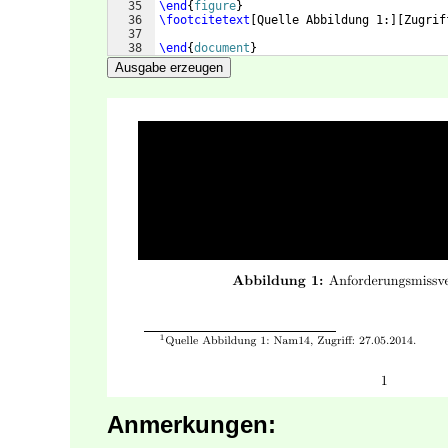
35
\end
{
figure
}
36
\footcitetext
[
Quelle Abbildung 1:
]
[
Zugrif
37
38
\end
{
document
}
Ausgabe erzeugen
Anmerkungen: