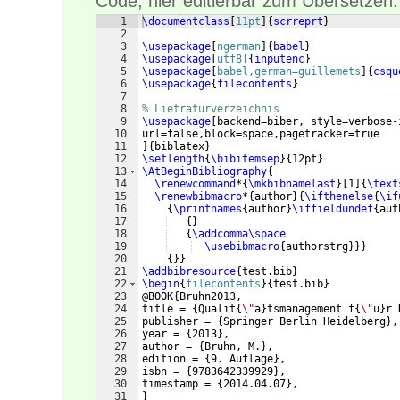
Code, hier editierbar zum Übersetzen:
1
\documentclass
[
11pt
]
{
scrreprt
}
2
3
\usepackage
[
ngerman
]
{
babel
}
4
\usepackage
[
utf8
]
{
inputenc
}
5
\usepackage
[
babel,german=guillemets
]
{
csqu
6
\usepackage
{
filecontents
}
7
8
% Lietraturverzeichnis
9
\usepackage
[
backend=biber, style=verbose-
10
url=false,block=space,pagetracker=true
11
]
{
biblatex
}
12
\setlength
{
\bibitemsep
}
{
12pt
}
13
\AtBeginBibliography
{
14
\renewcommand
*
{
\mkbibnamelast
}
[
1
]
{
\text
15
\renewbibmacro
*
{
author
}
{
\ifthenelse
{
\if
16
{
\printnames
{
author
}
\iffieldundef
{
aut
17
{
}
18
{
\addcomma\space
19
\usebibmacro
{
authorstrg
}}}
20
{
}}
21
\addbibresource
{
test.bib
}
22
\begin
{
filecontents
}
{
test.bib
}
23
@BOOK
{
Bruhn2013,
24
title = 
{
Qualit
{
\"
a
}
tsmanagement f
{
\"
u
}
r 
25
publisher = 
{
Springer Berlin Heidelberg
}
,
26
year = 
{
2013
}
,
27
author = 
{
Bruhn, M.
}
,
28
edition = 
{
9. Auflage
}
,
29
isbn = 
{
9783642339929
}
,
30
timestamp = 
{
2014.04.07
}
,
31
}