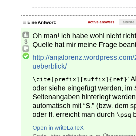
Eine Antwort:
active answers
älteste
Oh man! Ich habe wohl nicht richt
3
Quelle hat mir meine Frage beant
http://anjalorenz.wordpress.com/
ueberblick/
: 
\cite[prefix][suffix]{ref}
oder siehe eingefügt werden, im 
Seitenangaben hinterlegt werden
automatisch mit “S.” (bzw. dem sp
oder ff. erreicht man durch
b
\psq
Open in writeLaTeX