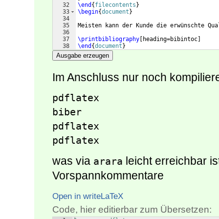
32
\end
{
filecontents
}
33
\begin
{
document
}
34
35
Meisten kann der Kunde die erwünschte Qua
36
37
\printbibliography
[
heading=bibintoc
]
38
\end
{
document
}
Ausgabe erzeugen
Im Anschluss nur noch kompilier
pdflatex

biber

pdflatex

pdflatex
was via
leicht erreichbar i
arara
Vorspannkommentare
Open in writeLaTeX
Code, hier editierbar zum Übersetzen: