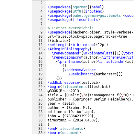
2
3
\usepackage
[
ngerman
]
{
babel
}
4
\usepackage
[
utf8
]
{
inputenc
}
5
\usepackage
[
babel,german=guillemets
]
{
csqu
6
\usepackage
{
filecontents
}
7
8
% Lietraturverzeichnis
9
\usepackage
[
backend=biber, style=verbose-
10
url=false,block=space,pagetracker=true
11
]
{
biblatex
}
12
\setlength
{
\bibitemsep
}
{
12pt
}
13
\AtBeginBibliography
{
14
\renewcommand
*
{
\mkbibnamelast
}
[
1
]
{
\text
15
\renewbibmacro
*
{
author
}
{
\ifthenelse
{
\if
16
{
\printnames
{
author
}
\iffieldundef
{
aut
17
{
}
18
{
\addcomma\space
19
\usebibmacro
{
authorstrg
}}}
20
{
}}
21
\addbibresource
{
test.bib
}
22
\begin
{
filecontents
}
{
test.bib
}
23
@BOOK
{
Bruhn2013,
24
title = 
{
Qualit
{
\"
a
}
tsmanagement f
{
\"
u
}
r 
25
publisher = 
{
Springer Berlin Heidelberg
}
,
26
year = 
{
2013
}
,
27
author = 
{
Bruhn, M.
}
,
28
edition = 
{
9. Auflage
}
,
29
isbn = 
{
9783642339929
}
,
30
timestamp = 
{
2014.04.07
}
,
31
}
32
\end
{
filecontents
}
33
\begin
{
document
}