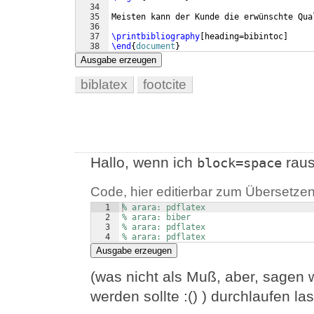
34
35
Meisten kann der Kunde die erwünschte Qua
36
37
\printbibliography
[
heading=bibintoc
]
38
\end
{
document
}
Ausgabe erzeugen
biblatex
footcite
Hallo, wenn ich
raus
block=space
Code, hier editierbar zum Übersetzen
1
% arara: pdflatex
2
% arara: biber
3
% arara: pdflatex
4
% arara: pdflatex
Ausgabe erzeugen
(was nicht als Muß, aber, sagen 
werden sollte :() ) durchlaufen la