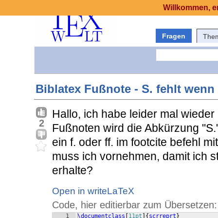
Willkommen, er
Fragen
The
Biblatex Fußnote - S. fehlt wenn 
Hallo, ich habe leider mal wieder
2
Fußnoten wird die Abkürzung "S." 
ein f. oder ff. im footcite befehl m
muss ich vornehmen, damit ich sta
erhalte?
Open in writeLaTeX
Code, hier editierbar zum Übersetzen:
1
\documentclass
[
11pt
]
{
scrreprt
}