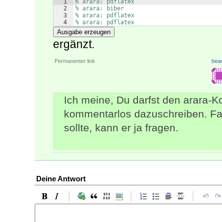
1
% arara: pdflatex
2
% arara: biber
3
% arara: pdflatex
4
% arara: pdflatex
Ausgabe erzeugen
ergänzt.
Permanenter link
bear
Ich meine, Du darfst den arara-K
kommentarlos dazuschreiben. Fall
sollte, kann er ja fragen.
Deine Antwort