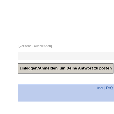
[Vorschau ausblenden]
über
|
FAQ