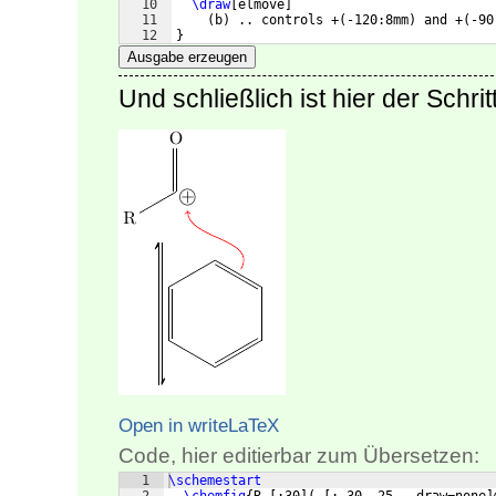
10
\draw
[
elmove
]
11
(
b
)
 .. controls +
(
-120:8mm
)
 and +
(
-90
12
}
Ausgabe erzeugen
Und schließlich ist hier der Schr
Open in writeLaTeX
Code, hier editierbar zum Übersetzen:
1
\schemestart