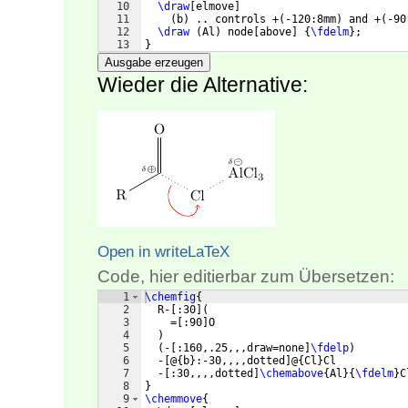
10
\draw
[
elmove
]
11
(
b
)
 .. controls +
(
-120:8mm
)
 and +
(
-90
12
\draw
(
Al
)
 node
[
above
]
{
\fdelm
}
;
13
}
Ausgabe erzeugen
Wieder die Alternative:
Open in writeLaTeX
Code, hier editierbar zum Übersetzen:
1
\chemfig
{
2
  R-
[
:30
]
(
3
    =
[
:90
]
O
4
)
5
(
-
[
:160,.25,,,draw=none
]
\fdelp
)
6
  -
[
@
{
b
}
:-30,,,,dotted
]
@
{
Cl
}
Cl
7
  -
[
:30,,,,dotted
]
\chemabove
{
Al
}
{
\fdelm
}
C
8
}
9
\chemmove
{