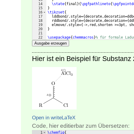
14
\state
{
final
}
{
\pgfpathlineto
{
\pgfpointd
15
}
16
\tikzset
{
17
  lddbond/.style=
{
decorate,decoration=ddb
18
  rddbond/.style=
{
decorate,decoration=
{
dd
19
  elmove/.style=
{
->,red,shorten >=3pt, sh
20
}
21
22
\usepackage
{
chemmacros
}
% für formale Ladu
Ausgabe erzeugen
Hier ist ein Beispiel für Substanz
Open in writeLaTeX
Code, hier editierbar zum Übersetzen:
1
\chemfig
{