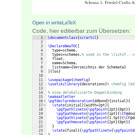
Open in writeLaTeX
Code, hier editierbar zum Übersetzen:
1
\documentclass
{
scrartcl
}
2
3
\DeclareNewTOC
[
4
  type=scheme,
5
  types=schemes,
% used in the \listof.. c
6
  float,
7
  name=Schema,
8
  listname=
{
Verzeichnis der Schemata
}
9
]
{
los
}
10
11
\usepackage
{
chemfig
}
12
\usetikzlibrary
{
decorations
}
% chemfig läd
13
14
% eine delokalisierte Doppelbindung
15
\makeatletter
16
\pgfdeclaredecoration
{
ddbond
}
{
initial
}
{
17
\state
{
initial
}
[
width=2pt
]
{
18
\pgfpathlineto
{
\pgfpoint
{
2pt
}
{
0pt
}}
19
\pgfpathmoveto
{
\pgfpoint
{
1pt
}
{
\CF
@dou
20
\pgfpathlineto
{
\pgfpoint
{
1.5pt
}
{
\CF
@d
21
\pgfpathmoveto
{
\pgfpoint
{
2pt
}
{
0pt
}}
22
}
23
\state
{
final
}
{
\pgfpathlineto
{
\pgfpointd
24
}