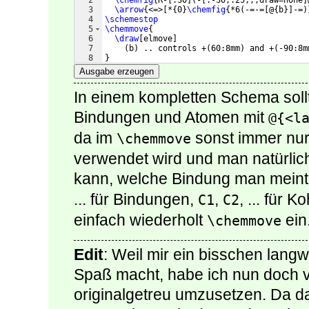
2
\chemfig
{
R-
[
:30
]
(
-
[
:-30,.25,,,draw=none
]
3
\arrow
{
<=>
[
*
{
0
}
\chemfig
{
*6
(
-=-=
[
@
{
b
}]
-=
)
4
\schemestop
5
\chemmove
{
6
\draw
[
elmove
]
7
(
b
)
 .. controls +
(
60:8mm
)
 and +
(
-90:8m
8
}
Ausgabe erzeugen
In einem kompletten Schema sol
Bindungen und Atomen mit
@{<l
da im
sonst immer nur
\chemmove
verwendet wird und man natürlic
kann, welche Bindung man meint
... für Bindungen,
,
, ... für 
C1
C2
einfach wiederholt
ein
\chemmove
Edit
: Weil mir ein bisschen langwe
Spaß macht, habe ich nun doch 
originalgetreu umzusetzen. Da da