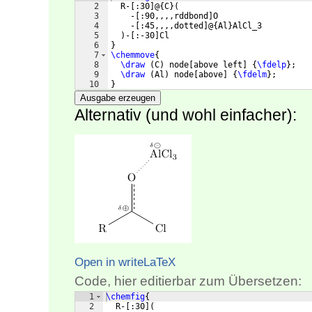
2
  R-
[
:30
]
@
{
C
}
(
3
    -
[
:90,,,,rddbond
]
O
4
    -
[
:45,,,,dotted
]
@
{
Al
}
AlCl_3
5
)
-
[
:-30
]
Cl
6
}
7
\chemmove
{
8
\draw
(
C
)
 node
[
above left
]
{
\fdelp
}
;
9
\draw
(
Al
)
 node
[
above
]
{
\fdelm
}
;
10
}
Ausgabe erzeugen
Alternativ (und wohl einfacher):
Open in writeLaTeX
Code, hier editierbar zum Übersetzen:
1
\chemfig
{
2
  R-
[
:30
]
(