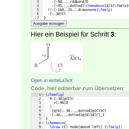
3
    -
[
:90,,,,rddbond
]
O
4
    -
[
:45,,,,dotted
]
\chemabove
{
Al
}
{
\fdelm
}
5
)
(
-
[
:160,.25,,,draw=none
]
\fdelp
)
6
  -
[
:-30
]
Cl
7
}
Ausgabe erzeugen
Hier ein Beispiel für Schritt
3
:
Open in writeLaTeX
Code, hier editierbar zum Übersetzen:
1
\chemfig
{
2
  R-
[
:30
]
@
{
C
}
(
3
    =
[
:90
]
O
4
)
5
  -
[
@
{
b
}
:-30,,,,dotted
]
@
{
Cl
}
Cl
6
  -
[
:30,,,,dotted
]
@
{
Al
}
AlCl_3
7
}
8
\chemmove
{
9
\draw
(
C
)
 node
[
above left
]
{
\fdelp
}
;