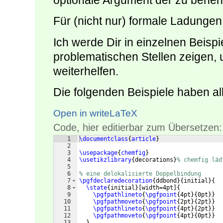
optionale Argument der zu bene
Für (nicht nur) formale Ladungen
Ich werde Dir in einzelnen Beisp
problematischen Stellen zeigen, u
weiterhelfen.
Die folgenden Beispiele haben al
Open in writeLaTeX
Code, hier editierbar zum Übersetzen:
1
\documentclass
{
article
}
2
3
\usepackage
{
chemfig
}
4
\usetikzlibrary
{
decorations
}
% chemfig läd
5
6
% eine delokalisierte Doppelbindung
7
\pgfdeclaredecoration
{
ddbond
}
{
initial
}
{
8
\state
{
initial
}
[
width=4pt
]
{
9
\pgfpathlineto
{
\pgfpoint
{
4pt
}
{
0pt
}}
10
\pgfpathmoveto
{
\pgfpoint
{
2pt
}
{
2pt
}}
11
\pgfpathlineto
{
\pgfpoint
{
4pt
}
{
2pt
}}
12
\pgfpathmoveto
{
\pgfpoint
{
4pt
}
{
0pt
}}
13
}