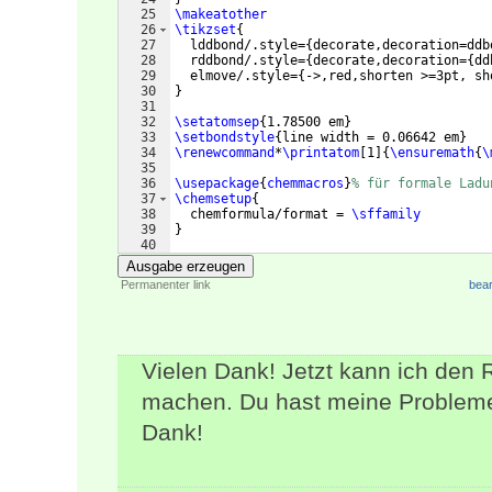
25
\makeatother
26
\tikzset
{
27
  lddbond/.style=
{
decorate,decoration=ddb
28
  rddbond/.style=
{
decorate,decoration=
{
dd
29
  elmove/.style=
{
->,red,shorten >=3pt, sh
30
}
31
32
\setatomsep
{
1.78500 em
}
33
\setbondstyle
{
line width = 0.06642 em
}
34
\renewcommand
*
\printatom
[
1
]
{
\ensuremath
{
\
35
36
\usepackage
{
chemmacros
}
% für formale Ladu
37
\chemsetup
{
38
  chemformula/format = 
\sffamily
39
}
40
41
\usepackage
{
chemnum
}
Ausgabe erzeugen
Permanenter link
bear
Vielen Dank! Jetzt kann ich den
machen. Du hast meine Probleme
Dank!