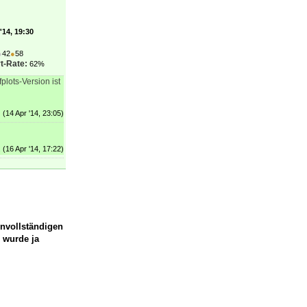
'14, 19:30
●
42
●
58
t-Rate:
62%
plots-Version ist
(14 Apr '14, 23:05)
(16 Apr '14, 17:22)
nvollständigen
 wurde ja