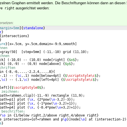
elnen Graphen ermittelt werden. Die Beschriftungen können dann an diesen 
ausgerichtet werden:
ve right
ersetzen:
margin=5mm
]
{
standalone
}
z
}
{
intersections
}
}
ure
}
[
x=.5cm, y=.5cm,domain=-9:9,smooth
]
hnen
=gray!50
]
[
step=5mm
]
(
-11,-10
)
 grid 
(
11,10
)
;
chnen
ck
]
(
-10,0
)
 -- 
(
10,0
)
 node
[
right
]
{
$x$
}
;
ck
]
(
0,-9
)
 -- 
(
0,9
)
 node
[
above
]
{
$y$
}
;
chriften
in 
{
-8,-6,...,-2,2,4,...,8
}
{
-.1
)
 -- 
(
\c
,.1
)
 node
[
below=4pt
]
{
$
\scriptstyle\c
$
}
;
,
\c
)
 -- 
(
.1,
\c
)
 node
[
left=4pt
]
{
$
\scriptstyle\c
$
}
;
left
]
{
$
\scriptstyle
0$
}
;
 zeichnen:
path=rahmen,clip
]
(
-11,-9
)
 rectangle 
(
11,9
)
;
path=p1
]
 plot 
(
\x
, 
{
2*pow
(
\x
-3,2
)
-3
})
;  
path=p2
]
 plot 
(
\x
, 
{
-1*pow
(
\x
-3,2
)
+1
})
;  
path=p4
]
 plot 
(
\x
, 
{
-0.4*pow
(
\x
+3,2
)
+1
})
;  
 beschriften:
/
\o
 in 
{
1/below right,2/above right,4/above right
}
e intersections=
{
of=rahmen and p
\p
}]
node
[
\o
]
 at 
(
intersection-2
)
e
}