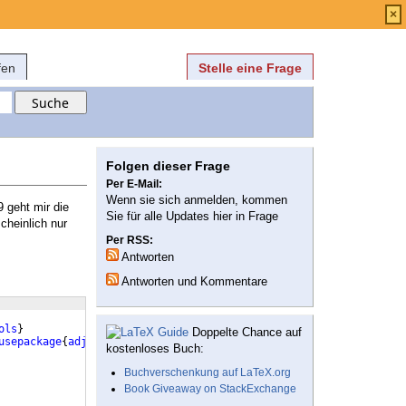
Anmelden
über
FAQ
×
fen
Stelle eine Frage
Folgen dieser Frage
Per E-Mail:
Wenn sie sich anmelden, kommen
 geht mir die
Sie für alle Updates hier in Frage
cheinlich nur
Per RSS:
Antworten
Antworten und Kommentare
ols
}
Doppelte Chance auf
usepackage
{
adjustbox
}
\usetikzlibrary
{
shapes.misc
}
\usepackage
{
pg
kostenloses Buch:
Buchverschenkung auf LaTeX.org
Book Giveaway on StackExchange