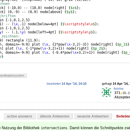
chnen
ck
]
(
-10,0
)
 -- 
(
10,0
)
 node
[
right
]
{
$x$
}
;
ck
]
(
0,-9
)
 -- 
(
0,9
)
 node
[
above
]
{
$y$
}
;
chriften
in 
{
-1,0,1,2,5
}
1
)
 -- 
(
\x
,.1
)
 node
[
below=4pt
]
{
$
\scriptstyle\x
$
}
;
in 
{
-1,0,1,2,5
}
y
)
 -- 
(
.1,
\y
)
 node
[
left=4pt
]
{
$
\scriptstyle\y
$
}
;
 zeichnen:
9
)
 rectangle 
(
11,9
)
;
h, domain=-9:9
]
 plot 
(
\x
, 
{
2*pow
(
\x
-3,2
)
-3
})
 node
[
right
]
{
$p_1$
}
h
]
 plot 
(
\x
, 
{
-1*pow
(
\x
-3,2
)
+1
})
 node
[
right
]
{
$p_2$
}
;  
h, domain=-9:9
]
 plot 
(
\x
, 
{
-0.4*pow
(
\x
+3,2
)
+1
})
 node
[
right
]
{
$p_
e
}
oordinatensystem
bearbeitet
14 Apr '14, 14:10
gefragt
14 Apr '14,
Astrina
371
●
15
●
1
Akzeptier
active answers
älteste Antworten
neueste Antworten
Beliebt
ie Nutzung der Bibliothek
. Damit können die Schnittpunkte z
intersections