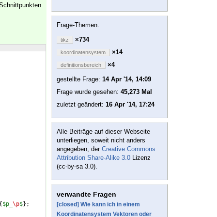
Schnittpunkten
Frage-Themen:
×734
tikz
×14
koordinatensystem
×4
definitionsbereich
gestellte Frage:
14 Apr '14, 14:09
Frage wurde gesehen:
45,273 Mal
zuletzt geändert:
16 Apr '14, 17:24
Alle Beiträge auf dieser Webseite
unterliegen, soweit nicht anders
angegeben, der
Creative Commons
Attribution Share-Alike 3.0
Lizenz
(cc-by-sa 3.0).
verwandte Fragen
{
$p_
\p
$
}
;
[closed] Wie kann ich in einem
Koordinatensystem Vektoren oder