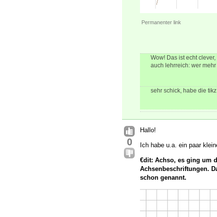
Permanenter link
Wow! Das ist echt clever,
auch lehrreich: wer mehr
sehr schick, habe die tik
Hallo!
0
Ich habe u.a. ein paar kle
€dit: Achso, es ging um 
Achsenbeschriftungen. Da
schon genannt.