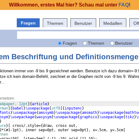
Willkommen, erstes Mal hier? Schau mal unter
FAQ
!
Fragen
Themen
Benutzer
Medaillen
Of
Fragen
Themen
Benutzer
em Beschriftung und Definitionsmenge
ktionen immer von -9 bis 9 gezeichnet werden. Benutze ich dazu domain=-9:9
tze ich kein domain-Befehl, zeichnet er die Graphen nicht von -9 bis 9. Wahrs
...
ersetzen:
a4paper, 12pt
]
{
article
}
rman
]
{
babel
}
\usepackage
[
utf8
]
{
inputenc
}
fonts
}
\usepackage
{
amssymb
}
\usepackage
{
amsmath
}
\usepackage
{
mathto
osym
}
\usepackage
{
wasysym
}
\usepackage
{
graphicx
}
\usepackage
{
tikz
}
\
}
ure
}
[
 cross/.style=
{
draw, cross out,
2*
(
#1-1pt
)
, inner sep=0pt, outer sep=0pt
}
, x=.5cm, y=.5cm
]
hnen
=gray!50
]
[
step=5mm
]
(
-11,-10
)
 grid 
(
11,10
)
;