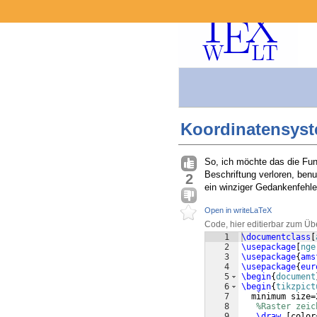
Koordinatensyst
So, ich möchte das die Fun
Beschriftung verloren, benu
2
ein winziger Gedankenfehler
Open in writeLaTeX
Code, hier editierbar zum Üb
1
\documentclass
[
2
\usepackage
[
nge
3
\usepackage
{
ams
4
\usepackage
{
eur
5
\begin
{
document
6
\begin
{
tikzpict
7
  minimum size=
8
%Raster zeic
9
\draw
[
color