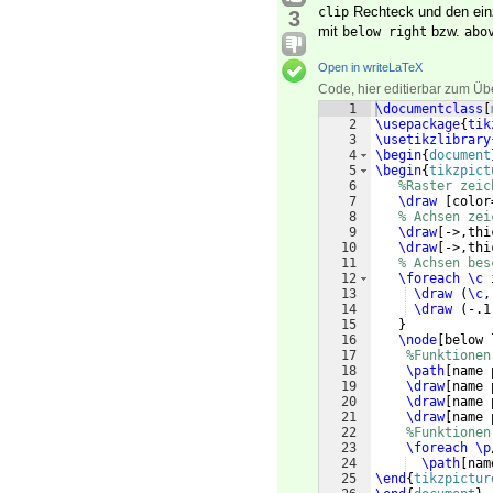
Rechteck und den einz
clip
3
mit
bzw.
below right
abo
Open in writeLaTeX
Code, hier editierbar zum Üb
1
\documentclass
[
2
\usepackage
{
tik
3
\usetikzlibrary
4
\begin
{
document
5
\begin
{
tikzpict
6
%Raster zeic
7
\draw
[
color
8
% Achsen zei
9
\draw
[
->,thi
10
\draw
[
->,thi
11
% Achsen bes
12
\foreach
\c
 
13
\draw
(
\c
,
14
\draw
(
-.1
15
}
16
\node
[
below 
17
%Funktionen
18
\path
[
name 
19
\draw
[
name 
20
\draw
[
name 
21
\draw
[
name 
22
%Funktionen
23
\foreach
\p
24
\path
[
nam
25
\end
{
tikzpictur