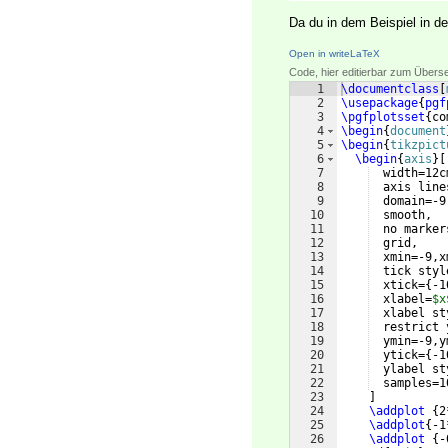
Da du in dem Beispiel in d
Open in writeLaTeX
Code, hier editierbar zum Übers
1
\documentclass
[
2
\usepackage
{
pgf
3
\pgfplotsset
{
co
4
\begin
{
document
5
\begin
{
tikzpict
6
\begin
{
axis
}
[
7
  width=12c
8
  axis line
9
  domain=-9
10
  smooth,
11
  no marker
12
  grid,
13
  xmin=-9,x
14
  tick styl
15
  xtick=
{
-1
16
  xlabel=
$x
17
  xlabel st
18
  restrict 
19
  ymin=-9,y
20
  ytick=
{
-1
21
  ylabel st
22
  samples=1
23
]
24
\addplot
{
2
25
\addplot
{
-1
26
\addplot
{
-