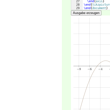
27
\end
{
axis
}
28
\end
{
tikzpictur
29
\end
{
document
}
Ausgabe erzeugen