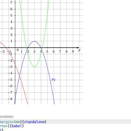
ersetzen:
margin=5mm
]
{
standalone
}
rman
]
{
babel
}
z
}