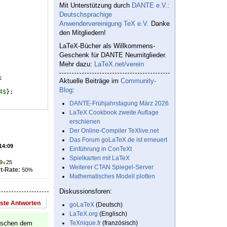
Mit Unterstützung durch
DANTE e.V.:
Deutschsprachige
Anwendervereinigung TeX e.V.
Danke
den Mitgliedern!
LaTeX-Bücher als Willkommens-
Geschenk für DANTE Neumitglieder.
Mehr dazu:
LaTeX.net/verein
;  
Aktuelle Beiträge im
Community-
Blog
:
4$
}
;           
DANTE-Frühjahrstagung März 2026
LaTeX Cookbook zweite Auflage
erschienen
Der Online-Compiler TeXlive.net
Das Forum goLaTeX.de ist erneuert
 14:09
Einführung in ConTeXt
Spielkarten mit LaTeX
9
●
25
Weiterer CTAN Spiegel-Server
t-Rate:
50%
Mathematisches Modell plotten
Diskussionsforen:
este Antworten
goLaTeX
(Deutsch)
LaTeX.org
(Englisch)
wischen dem
TeXnique.fr
(französisch)