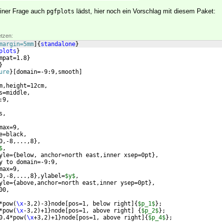
einer Frage auch
lädst, hier noch ein Vorschlag mit diesem Paket:
pgfplots
etzen:
margin=5mm
]
{
standalone
}
plots
}
mpat=1.8
}
}
ure
}
[
domain=-9:9,smooth
]
m,height=12cm,
s=middle,
:9,
s,
max=9,
e=black,
0,-8,...,8
}
,
$
,
yle=
{
below, anchor=north east,inner xsep=0pt
}
,
y to domain=-9:9,
max=9,
0,-8,...,8
}
,ylabel=
$y$
,
yle=
{
above,anchor=north east,inner ysep=0pt
}
,
00,
*pow
(
\x
-3,2
)
-3
}
node
[
pos=1, below right
]
{
$p_1$
}
;
*pow
(
\x
-3,2
)
+1
}
node
[
pos=1, above right
]
{
$p_2$
}
;
0.4*pow
(
\x
+3,2
)
+1
}
node
[
pos=1, above right
]
{
$p_4$
}
;