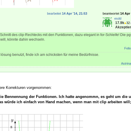
bearbeitet
14 Apr '14, 21:53
beantwortet
14 Apr 
esdd
17.9k
●
32
Akzeptier
 Schnitt des clip-Rechtecks mit den Funktionen, dazu elegant in for-Schleife! Die pgf
 will, könnte dahin wechseln.
Felix
z lösung benutzt, finde ich am schicksten für meine Bedürfnisse.
Astrina
inere Korrekturen vorgenommen:
die Bennennung der Funktionen. Ich hatte angenommn, es geht um die u
s würde ich einfach von Hand machen, wenn man mit clip arbeiten will;