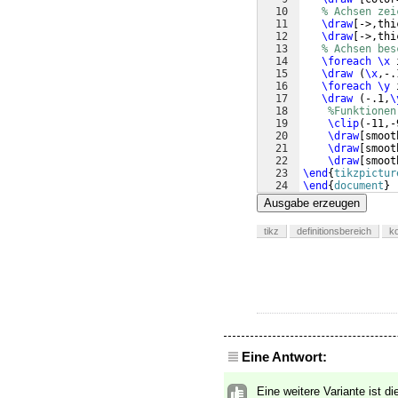
10
% Achsen zei
11
\draw
[
->,thi
12
\draw
[
->,thi
13
% Achsen bes
14
\foreach
\x
 
15
\draw
(
\x
,-.
16
\foreach
\y
 
17
\draw
(
-.1,
\
18
%Funktionen
19
\clip
(
-11,-
20
\draw
[
smoot
21
\draw
[
smoot
22
\draw
[
smoot
23
\end
{
tikzpictur
24
\end
{
document
}
Ausgabe erzeugen
tikz
definitionsbereich
k
Eine Antwort:
Eine weitere Variante ist d