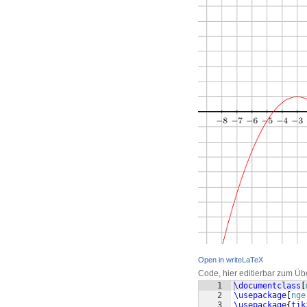
Open in writeLaTeX
Code, hier editierbar zum Üb
1
\documentclass
[
2
\usepackage
[
nge
3
\usepackage
{
tik