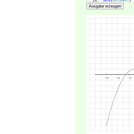
26
\end
{
document
}
Ausgabe erzeugen