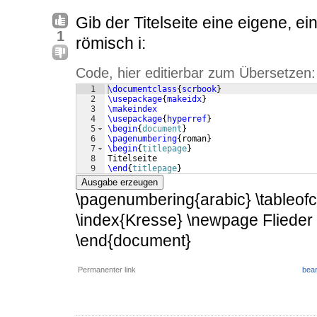
Gib der Titelseite eine eigene, 
1
römisch i:
Code, hier editierbar zum Übersetzen:
1
\documentclass
{
scrbook
}
2
\usepackage
{
makeidx
}
3
\makeindex
4
\usepackage
{
hyperref
}
5
\begin
{
document
}
6
\pagenumbering
{
roman
}
7
\begin
{
titlepage
}
8
Titelseite
9
\end
{
titlepage
}
Ausgabe erzeugen
\pagenumbering{arabic} \tableof
\index{Kresse} \newpage Flieder \
\end{document}
Permanenter link
bear