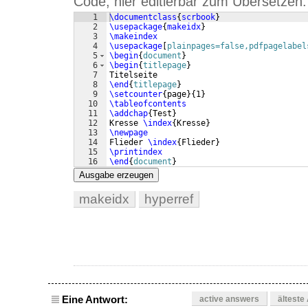
Code, hier editierbar zum Übersetzen:
1
\documentclass
{
scrbook
}
2
\usepackage
{
makeidx
}
3
\makeindex
4
\usepackage
[
plainpages=false,pdfpagelabel
5
\begin
{
document
}
6
\begin
{
titlepage
}
7
Titelseite
8
\end
{
titlepage
}
9
\setcounter
{
page
}
{
1
}
10
\tableofcontents
11
\addchap
{
Test
}
12
Kresse 
\index
{
Kresse
}
13
\newpage
14
Flieder 
\index
{
Flieder
}
15
\printindex
16
\end
{
document
}
Ausgabe erzeugen
makeidx
hyperref
Eine Antwort:
active answers
älteste