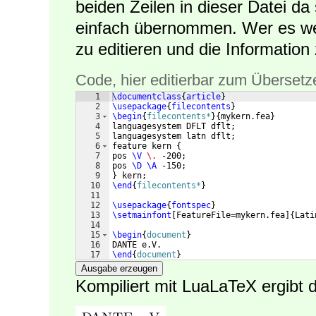
beiden Zeilen in dieser Datei da 
einfach übernommen. Wer es weiß
zu editieren und die Information
Code, hier editierbar zum Übersetz
1
\documentclass
{
article
}
2
\usepackage
{
filecontents
}
3
\begin
{
filecontents*
}
{
mykern.fea
}
4
languagesystem DFLT dflt;
5
languagesystem latn dflt;
6
feature kern 
{
7
pos 
\V
\.
 -200;
8
pos 
\D
\A
 -150;
9
}
 kern;
10
\end
{
filecontents*
}
11
12
\usepackage
{
fontspec
}
13
\setmainfont
[
FeatureFile=mykern.fea
]
{
Lati
14
15
\begin
{
document
}
16
DANTE e.V.
17
\end
{
document
}
Ausgabe erzeugen
Kompiliert mit LuaLaTeX ergibt 