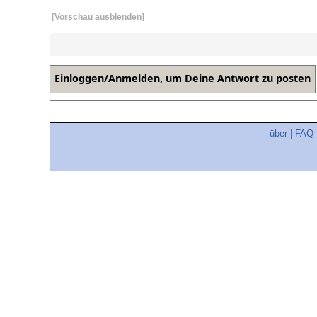
[Vorschau ausblenden]
über
|
FAQ