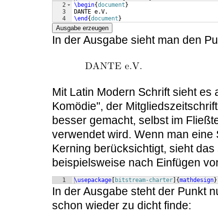
2
\begin
{
document
}
3
DANTE e.V.
4
\end
{
document
}
Ausgabe erzeugen
In der Ausgabe sieht man den Pun
Mit Latin Modern Schrift sieht es
Komödie", der Mitgliedszeitschrif
besser gemacht, selbst im Fließte
verwendet wird. Wenn man eine S
Kerning berücksichtigt, sieht das 
beispielsweise nach Einfügen vo
1
\usepackage
[
bitstream-charter
]
{
mathdesign
}
In der Ausgabe steht der Punkt 
schon wieder zu dicht finde: