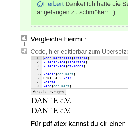
@Herbert
Danke! Ich hatte die S
angefangen zu schmökern :)
Vergleiche hiermit:
1
Code, hier editierbar zum Übersetz
1
\documentclass
{
article
}
2
\usepackage
{
libertine
}
3
\usepackage
{
dtklogos
}
4
5
\begin
{
document
}
6
DANTE e.V.
\par
7
\dante
8
\end
{
document
}
Ausgabe erzeugen
Für pdflatex kannst du dir einen 