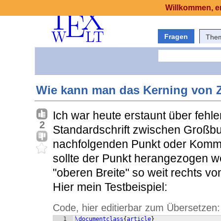
Willkommen, er
Fragen
The
Wie kann man das Kerning von 
Ich war heute erstaunt über fehl
2
Standardschrift zwischen Großb
nachfolgenden Punkt oder Komma.
sollte der Punkt herangezogen w
"oberen Breite" so weit rechts v
Hier mein Testbeispiel:
Code, hier editierbar zum Übersetzen:
1
\documentclass
{
article
}