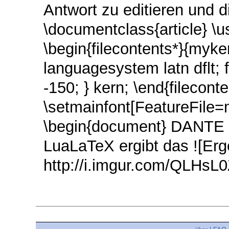
Antwort zu editieren und d
\documentclass{article} \u
\begin{filecontents*}{myk
languagesystem latn dflt; f
-150; } kern; \end{filecon
\setmainfont[FeatureFile
\begin{document} DANTE e
LuaLaTeX ergibt das ![Erge
http://i.imgur.com/QLHsL