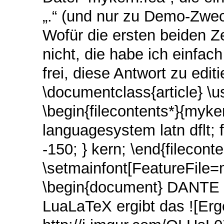
„.“ (und nur zu Demo-Zwec
Wofür die ersten beiden Ze
nicht, die habe ich einfa
frei, diese Antwort zu edi
\documentclass{article} \u
\begin{filecontents*}{myk
languagesystem latn dflt; f
-150; } kern; \end{filecon
\setmainfont[FeatureFile
\begin{document} DANTE e
LuaLaTeX ergibt das ![Erge