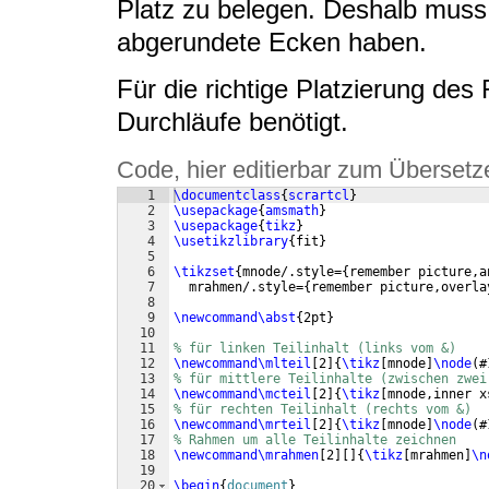
Platz zu belegen. Deshalb muss 
abgerundete Ecken haben.
Für die richtige Platzierung de
Durchläufe benötigt.
Code, hier editierbar zum Übersetz
1
\documentclass
{
scrartcl
}
2
\usepackage
{
amsmath
}
3
\usepackage
{
tikz
}
4
\usetikzlibrary
{
fit
}
5
6
\tikzset
{
mnode/.style=
{
remember picture,a
7
  mrahmen/.style=
{
remember picture,overla
8
9
\newcommand\abst
{
2pt
}
10
11
% für linken Teilinhalt (links vom &)
12
\newcommand\mlteil
[
2
]
{
\tikz
[
mnode
]
\node
(
#
13
% für mittlere Teilinhalte (zwischen zwei
14
\newcommand\mcteil
[
2
]
{
\tikz
[
mnode,inner x
15
% für rechten Teilinhalt (rechts vom &)
16
\newcommand\mrteil
[
2
]
{
\tikz
[
mnode
]
\node
(
#
17
% Rahmen um alle Teilinhalte zeichnen
18
\newcommand\mrahmen
[
2
]
[
]
{
\tikz
[
mrahmen
]
\n
19
20
\begin
{
document
}