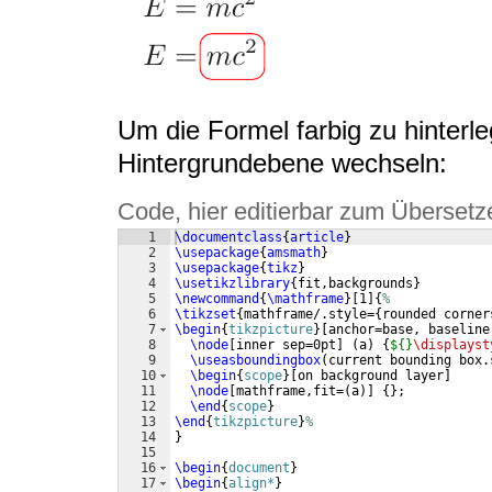
Um die Formel farbig zu hinterl
Hintergrundebene wechseln:
Code, hier editierbar zum Übersetz
1
\documentclass
{
article
}
2
\usepackage
{
amsmath
}
3
\usepackage
{
tikz
}
4
\usetikzlibrary
{
fit,backgrounds
}
5
\newcommand
{
\mathframe
}
[
1
]
{
%
6
\tikzset
{
mathframe/.style=
{
rounded corner
7
\begin
{
tikzpicture
}
[
anchor=base, baseline
8
\node
[
inner sep=0pt
]
(
a
)
{
${}
\displayst
9
\useasboundingbox
(
current bounding box.
10
\begin
{
scope
}
[
on background layer
]
11
\node
[
mathframe,fit=
(
a
)]
{
}
;
12
\end
{
scope
}
13
\end
{
tikzpicture
}
%
14
}
15
16
\begin
{
document
}
17
\begin
{
align*
}