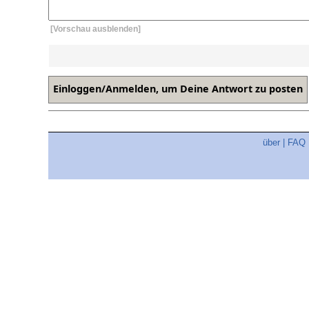
[Vorschau ausblenden]
über
|
FAQ