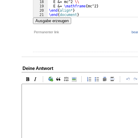
18
  E &= mc^2 
\\
19
  E &= 
\mathframe
{
mc^2
}
20
\end
{
align*
}
21
\end
{
document
}
Ausgabe erzeugen
Permanenter link
bear
Deine Antwort