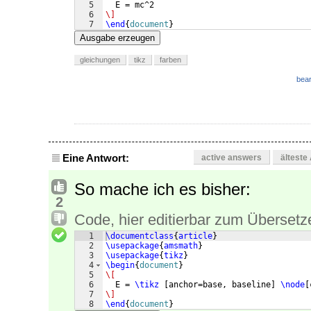
5
  E = mc^2
6
\]
7
\end
{
document
}
Ausgabe erzeugen
gleichungen
tikz
farben
bear
Eine Antwort:
active answers
älteste
So mache ich es bisher:
2
Code, hier editierbar zum Übersetz
1
\documentclass
{
article
}
2
\usepackage
{
amsmath
}
3
\usepackage
{
tikz
}
4
\begin
{
document
}
5
\[
6
  E = 
\tikz
[
anchor=base, baseline
]
\node
[
7
\]
8
\end
{
document
}