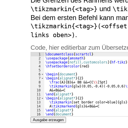
Die Grenzen des Rahmens werd
und
\tikzmarkin{<tag>}
\tik
Bei dem ersten Befehl kann man
\tikzmarkin{<tag>}(<offset
.
links oben>)
Code, hier editierbar zum Übersetz
1
\documentclass
{
scrartcl
}
2
\usepackage
{
amsmath
}
3
\usepackage
[
nofill,customcolors
]
{
hf-tikz
}
4
\hfsetbordercolor
{
red
}
5
6
\begin
{
document
}
7
\begin
{
alignat*
}
{
2
}
8
\frac
{
A
}
{
B
}
&+ BB &&=CC
\\
[
5pt
]
9
\tikzmarkin
{
glw
}
(
0.05,-0.4
)
(
-0.05,0.6
)
\
10
  A&+B&&=C 
11
\end
{
alignat*
}
12
\begin
{
alignat*
}
{
2
}
13
\tikzmarkin
[
set border color=blue
]
{
gls
}
14
  A
\tikzmarkend
{
gls
}
&+B&&=C 
15
\end
{
alignat*
}
16
\end
{
document
}
Ausgabe erzeugen