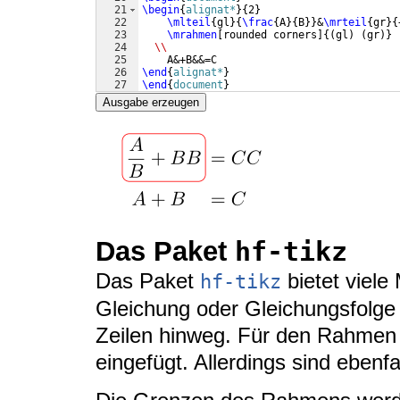
21
\begin
{
alignat*
}
{
2
}
22
\mlteil
{
gl
}
{
\frac
{
A
}
{
B
}}
&
\mrteil
{
gr
}
{
23
\mrahmen
[
rounded corners
]
{(
gl
)
(
gr
)}
24
\\
25
    A&+B&&=C 
26
\end
{
alignat*
}
27
\end
{
document
}
Ausgabe erzeugen
Das Paket
hf-tikz
Das Paket
bietet viele 
hf-tikz
Gleichung oder Gleichungsfolge
Zeilen hinweg. Für den Rahmen w
eingefügt. Allerdings sind ebenfa