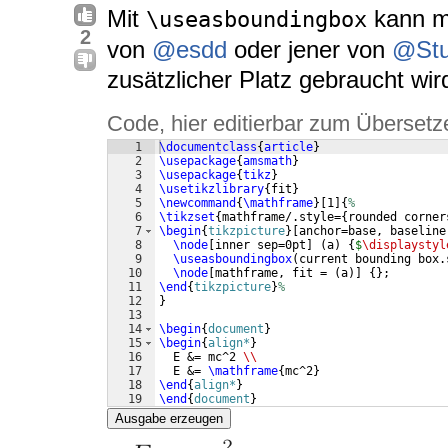
Mit
kann ma
\useasboundingbox
2
von
@esdd
oder jener von
@Stu
zusätzlicher Platz gebraucht wir
Code, hier editierbar zum Übersetz
1
\documentclass
{
article
}
2
\usepackage
{
amsmath
}
3
\usepackage
{
tikz
}
4
\usetikzlibrary
{
fit
}
5
\newcommand
{
\mathframe
}
[
1
]
{
%
6
\tikzset
{
mathframe/.style=
{
rounded corner
7
\begin
{
tikzpicture
}
[
anchor=base, baseline
8
\node
[
inner sep=0pt
]
(
a
)
{
$
\displaystyl
9
\useasboundingbox
(
current bounding box.
10
\node
[
mathframe, fit = 
(
a
)]
{
}
;
11
\end
{
tikzpicture
}
%
12
}
13
14
\begin
{
document
}
15
\begin
{
align*
}
16
  E &= mc^2 
\\
17
  E &= 
\mathframe
{
mc^2
}
18
\end
{
align*
}
19
\end
{
document
}
Ausgabe erzeugen