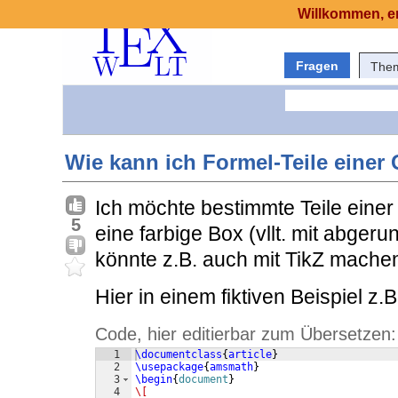
Willkommen, er
Fragen
The
Wie kann ich Formel-Teile einer
Ich möchte bestimmte Teile eine
5
eine farbige Box (vllt. mit abge
könnte z.B. auch mit TikZ mache
Hier in einem fiktiven Beispiel z.
Code, hier editierbar zum Übersetzen:
1
\documentclass
{
article
}
2
\usepackage
{
amsmath
}
3
\begin
{
document
}
4
\[