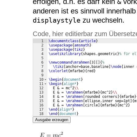
erfolgen, d.h. es darf kein
vork
&
anderen ist es sinnvoll innerhal
zu wechseln.
displaystyle
Code, hier editierbar zum Übersetz
1
\documentclass
{
article
}
2
\usepackage
{
amsmath
}
3
\usepackage
{
tikz
}
4
\usetikzlibrary
{
shapes.geometric
}
% für el
5
6
\newcommand\mrahmen
[
3
]
[
]
{
%
7
\tikz
[
anchor=base,baseline
]
\node
[
inner 
8
\colorlet
{
mfarbe
}
{
red
}
9
10
\begin
{
document
}
11
\begin
{
align*
}
12
  E & = mc^2
\\
13
  E & = 
\mrahmen
{
mfarbe
}
{
mc^2
}
\\
14
  E & = 
\mrahmen
[
rounded corners
]
{
mfarbe
}
15
  E & = 
\mrahmen
[
ellipse,inner sep=1pt
]
{
m
16
  E & = 
\mrahmen
[
circle
]
{
mfarbe
}
{
mc^2
}
17
\end
{
align*
}
18
\end
{
document
}
Ausgabe erzeugen