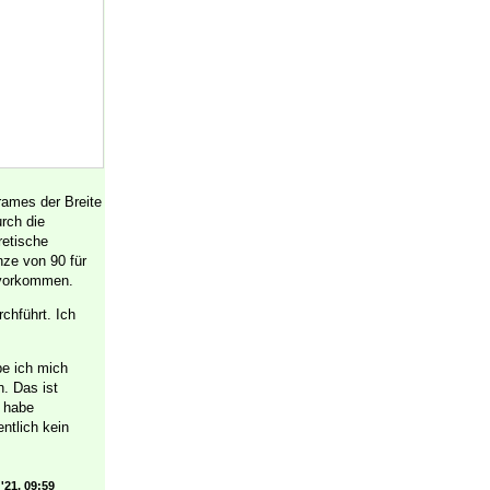
rames der Breite
rch die
retische
nze von 90 für
m vorkommen.
chführt. Ich
e ich mich
. Das ist
h habe
entlich kein
'21, 09:59