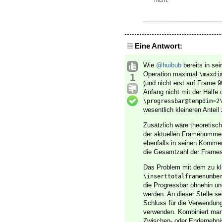
nicht.
Eine Antwort:
Wie
@huibub
bereits in se
Operation maximal
\maxdi
1
(und nicht erst auf Frame 9
Anfang nicht mit der Hälfe
\progressbar@tempdim=2
wesentlich kleineren Anteil 
Zusätzlich wäre theoretisc
der aktuellen Framenummer 
ebenfalls in seinen Kommen
die Gesamtzahl der Frames 
Das Problem mit dem zu k
\inserttotalframenumbe
die Progressbar ohnehin ung
werden. An dieser Stelle s
Schluss für die Verwendung
verwenden. Kombiniert man 
Zwischen- oder Endergebni