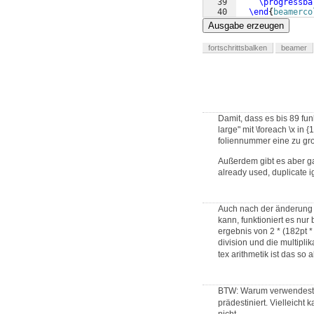
39
\progressba
40
\end
{
beamerco
41
}
Ausgabe erzeugen
fortschrittsbalken
beamer
Damit, dass es bis 89 fun
large" mit \foreach \x in 
foliennummer eine zu gr
Außerdem gibt es aber ga
already used, duplicate 
Auch nach der änderung is
kann, funktioniert es nur 
ergebnis von 2 * (182pt *
division und die multipli
tex arithmetik ist das so
BTW: Warum verwendest 
prädestiniert. Vielleicht