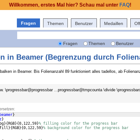
Willkommen, erstes Mal hier? Schau mal unter
FAQ
!
Fragen
Themen
Benutzer
Medaillen
Of
Fragen
Themen
Benutzer
en in Beamer (Begrenzung durch Folien
sbalken in Beamer. Bis Folienanzahl 89 funktioniert alles tadellos, ab Folien
low. \progressbar@progressbar ...progressbar@tmpcounta \divide \progressba
ersetzen:
beamer
}
z
}
bg
}
{
RGB
}
{
0,122,59
}
% filling color for the progress bar
fill
}
{
RGB
}
{
0,122,59
}
% background color for the progress bar