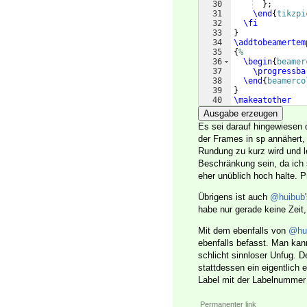
30
}
;
31
\end
{
tikzpi
32
\fi
33
}
34
\addtobeamertem
35
{
%
36
\begin
{
beamer
37
\progressba
38
\end
{
beamerco
39
}
40
\makeatother
41
\begin
{
document
Ausgabe erzeugen
Es sei darauf hingewiesen 
der Frames in
annähert, 
sp
Rundung zu kurz wird und le
Beschränkung sein, da ich 
eher unüblich hoch halte. 
Übrigens ist auch
@huibub
habe nur gerade keine Zeit
Mit dem ebenfalls von
@hu
ebenfalls befasst. Man kan
schlicht sinnloser Unfug. D
stattdessen ein eigentlich 
Label mit der Labelnummer
Permanenter link