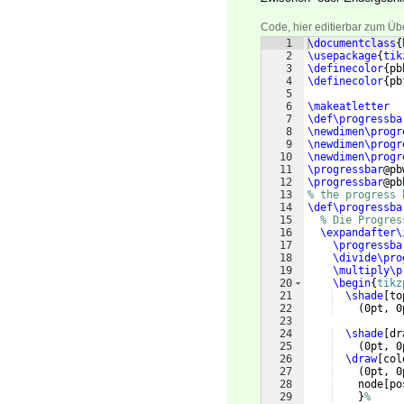
Code, hier editierbar zum Üb
1
\documentclass
{
2
\usepackage
{
tik
3
\definecolor
{
pb
4
\definecolor
{
pb
5
6
\makeatletter
7
\def\progressba
8
\newdimen\progr
9
\newdimen\progr
10
\newdimen\progr
11
\progressbar
@pb
12
\progressbar
@pb
13
% the progress 
14
\def\progressba
15
% Die Progres
16
\expandafter\
17
\progressba
18
\divide\pro
19
\multiply\p
20
\begin
{
tikz
21
\shade
[
to
22
(
0pt, 0
23
24
\shade
[
dr
25
(
0pt, 0
26
\draw
[
col
27
(
0pt, 0
28
    node
[
po
29
}
%