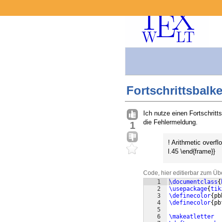
Fortschrittsbalk
Ich nutze einen Fortschritt
die Fehlermeldung.
1
! Arithmetic overf
l.45 \end{frame}}
Code, hier editierbar zum Üb
1
\documentclass
{
2
\usepackage
{
tik
3
\definecolor
{
pb
4
\definecolor
{
pb
5
6
\makeatletter