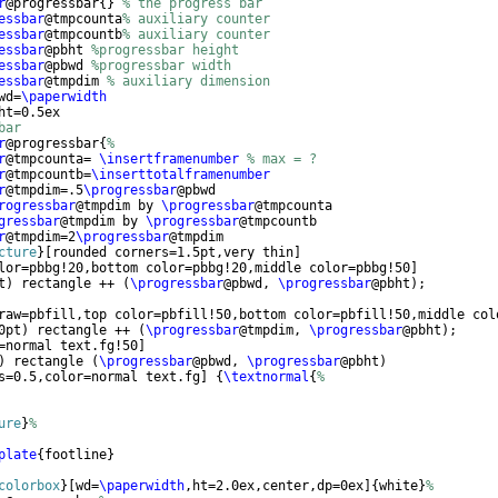
r
@progressbar
{
}
% the progress bar
essbar
@tmpcounta
% auxiliary counter
essbar
@tmpcountb
% auxiliary counter
essbar
@pbht 
%progressbar height
essbar
@pbwd 
%progressbar width
essbar
@tmpdim 
% auxiliary dimension
wd=
\paperwidth
ht=0.5ex
bar
r
@progressbar
{
%
r
@tmpcounta= 
\insertframenumber
% max = ?
r
@tmpcountb=
\inserttotalframenumber
r
@tmpdim=.5
\progressbar
@pbwd
rogressbar
@tmpdim by 
\progressbar
@tmpcounta
gressbar
@tmpdim by 
\progressbar
@tmpcountb
r
@tmpdim=2
\progressbar
@tmpdim
cture
}
[
rounded corners=1.5pt,very thin
]
lor=pbbg!20,bottom color=pbbg!20,middle color=pbbg!50
]
t
)
 rectangle ++ 
(
\progressbar
@pbwd, 
\progressbar
@pbht
)
;
raw=pbfill,top color=pbfill!50,bottom color=pbfill!50,middle col
0pt
)
 rectangle ++ 
(
\progressbar
@tmpdim, 
\progressbar
@pbht
)
;
=normal text.fg!50
]
)
 rectangle 
(
\progressbar
@pbwd, 
\progressbar
@pbht
)
s=0.5,color=normal text.fg
]
{
\textnormal
{
%
ure
}
%
plate
{
footline
}
colorbox
}
[
wd=
\paperwidth
,ht=2.0ex,center,dp=0ex
]
{
white
}
%