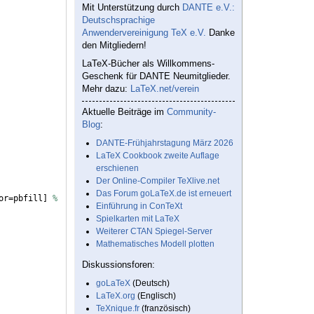
Mit Unterstützung durch
DANTE e.V.:
Deutschsprachige
Anwendervereinigung TeX e.V.
Danke
den Mitgliedern!
LaTeX-Bücher als Willkommens-
Geschenk für DANTE Neumitglieder.
Mehr dazu:
LaTeX.net/verein
Aktuelle Beiträge im
Community-
Blog
:
DANTE-Frühjahrstagung März 2026
LaTeX Cookbook zweite Auflage
erschienen
Der Online-Compiler TeXlive.net
Das Forum goLaTeX.de ist erneuert
or=pbfill
]
%
Einführung in ConTeXt
Spielkarten mit LaTeX
Weiterer CTAN Spiegel-Server
Mathematisches Modell plotten
Diskussionsforen:
goLaTeX
(Deutsch)
LaTeX.org
(Englisch)
TeXnique.fr
(französisch)