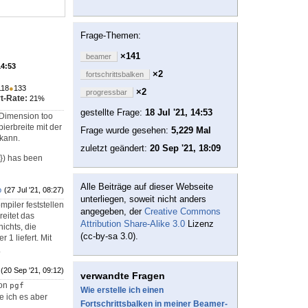
Frage-Themen:
×141
beamer
14:53
×2
fortschrittsbalken
118
●
133
×2
progressbar
t-Rate:
21%
gestellte Frage:
18 Jul '21, 14:53
 "Dimension too
pierbreite mit der
Frage wurde gesehen:
5,229 Mal
 kann.
zuletzt geändert:
20 Sep '21, 18:09
>}) has been
Alle Beiträge auf dieser Webseite
b
(27 Jul '21, 08:27)
unterliegen, soweit nicht anders
mpiler feststellen
angegeben, der
Creative Commons
reitet das
Attribution Share-Alike 3.0
Lizenz
ichts, die
(cc-by-sa 3.0).
 1 liefert. Mit
.
(20 Sep '21, 09:12)
verwandte Fragen
von
pgf
Wie erstelle ich einen
e ich es aber
Fortschrittsbalken in meiner Beamer-