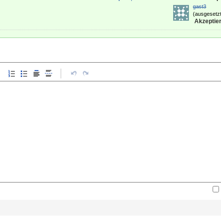
gast3
(ausgesetzt
Akzeptier