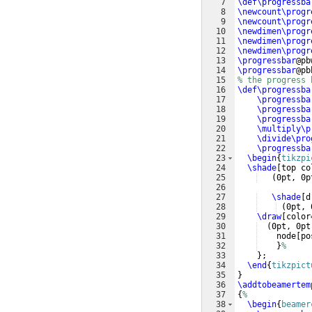
7
\def\progressba
8
\newcount\progr
9
\newcount\progr
10
\newdimen\progr
11
\newdimen\progr
12
\newdimen\progr
13
\progressbar
@pb
14
\progressbar
@pb
15
% the progress 
16
\def\progressba
17
\progressba
18
\progressba
19
\progressba
20
\multiply\p
21
\divide\pro
22
\progressba
23
\begin
{
tikzpi
24
\shade
[
top co
25
(
0pt, 0p
26
27
\shade
[
d
28
(
0pt, 
29
\draw
[
color
30
(
0pt, 0pt
31
    node
[
po
32
}
%
33
}
;
34
\end
{
tikzpict
35
}
36
\addtobeamertem
37
{
%
38
\begin
{
beamer