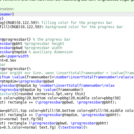
ersetzen:
beamer
}
z
}
bg
}
{
RGB
}
{
0,122,59
}
% filling color for the progress bar
fill
}
{
RGB
}
{
0,122,59
}
% background color for the progress bar
r
@progressbar
{
}
% the progress bar
essbar
@pbht 
%progressbar height
essbar
@pbwd 
%progressbar width
essbar
@tmpdim 
% auxiliary dimension
wd=
\paperwidth
ht=0.5ex
bar
r
@progressbar
{
%
sbar ergibt nur Sinn, wenn \inserttotalframenumber > \value{fram
ifnum
\value
{
framenumber
}
>
\number\inserttotalframenumber\relax\e
r
@tmpdim=
\progressbar
@pbwd
gressbar
@tmpdim by 
\number\inserttotalframenumber\relax
rogressbar
@tmpdim by 
\value
{
framenumber
}
picture
}
[
rounded corners=1.5pt,very thin
]
p color=pbbg!20,bottom color=pbbg!20,middle color=pbbg!50
]
pt
)
 rectangle ++ 
(
\progressbar
@pbwd, 
\progressbar
@pbht
)
;
aw=pbfill,top color=pbfill!50,bottom color=pbfill!50,middle colo
pt
)
 rectangle ++ 
(
\progressbar
@tmpdim, 
\progressbar
@pbht
)
;
or=normal text.fg!50
]
pt
)
 rectangle 
(
\progressbar
@pbwd, 
\progressbar
@pbht
)
s=0.5,color=normal text.fg
]
{
\textnormal
{
%