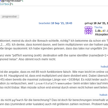
r
@progressbar
%
lorbox
}
%
progressbar
bearbeitet
18 Sep '21, 19:43
gefragt
18 Jul '21, 
Tischa
1.4k
●
47
●
Akzeptier
ktioniert, meinst du doch die \foreach-schleife, richtig? Ich bekomme da schon ein
{1,2,...,45}. Ich denke, dass kommt davon, weil beim multiplizieren von der halben pa
oße länge rauskommt. Ich habe irgendwo gelesen, dass das latex nur ungefähr 2m
nz viele "pdfTeX warning (ext4): destination with the same identifier (name{test<1
ignored
\relax". Also stimmt noch mehr nicht.
huibu
t die angabe, dass es mit 89 noch funktioniere falsch. Wie man leicht im online co
bis 44. Hauptgrund ist, dass erst multipliziert und dann dividiert wird. Dabei übersch
 45) eben bereits die maximal zulässige Länge von <16384pt. Es nützt leider auch n
kation zu vertauschen, weil
beim ersten latex lauf immer
\inserttotalframenumber
 also nicht lösbar. Man müsste schon erst einmal durch einen recht hohen wert teilen
huibub
du nicht
für die berechnung? Das ist doch für berechnungen innerhalb 
pgfmath
 kann das (zumindest unter lualatex) auch mit größeren zahlen rechnen. Probiert hab