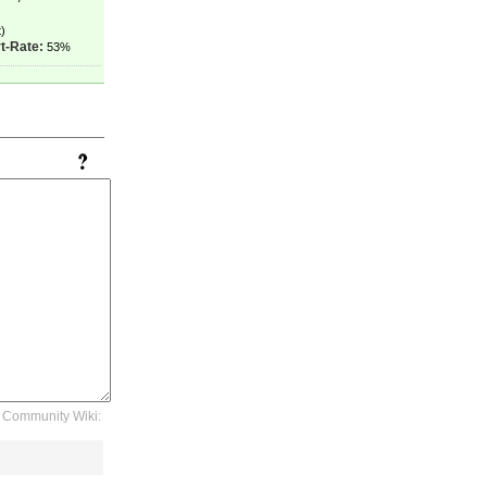
)
t-Rate:
53%
Community Wiki: