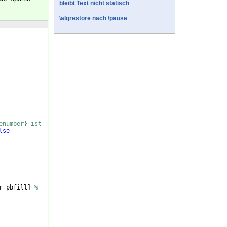
bleibt Text nicht statisch
\algrestore nach \pause
enumber} ist
lse
r=pbfill
]
%