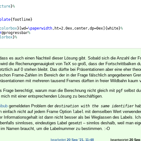
cture
}
%
plate
{
footline
}
colorbox
}
[
wd=
\paperwidth
,ht=2.0ex,center,dp=0ex
]
{
white
}
%
r
@progressbar
%
lorbox
}
%
}
dass es auch einen Nachteil dieser Lösung gibt. Sobald sich die Anzahl der F
wird die Rechenungenauigkeit von TeX so groß, dass der Fortschrittbalken du
tztlich auf 0 stehen bleibt. Das dürfte bei Präsentationen aber eine eher theo
schon Frame-Zahlen im Bereich der in der Frage fälschlich angegebenen Gre
Präsentationen mit mehreren tausend Frames dürften in freier Wildbahn kau
's Frage berechtigt, warum man die Berechnung nicht gleich mit
selbst dur
pgf
, mich mit einer entsprechenden Lösung zu beschäftigen.
ibub
gemeldeten Problem der
hab
destination with the same identifier
n einfach nicht auf jedem Frame Option
mit demselben Wert verwenden
label
er Informationsgehalt ist dann nicht besser als bei Weglassen des Labels. Ic
ebenfalls sinnloses, eindeutiges Label gesetzt – sinnlos deshalb, weil man eig
 im Namen braucht, um die Labelnummer zu bestimmen. :-O
bearbeitet
20 Sep '21, 11:48
beantwortet
20 Sep 