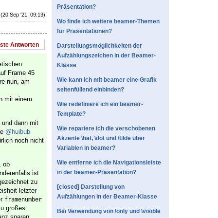
Präsentation?
(20 Sep '21, 09:13)
Wo finde ich weitere beamer-Themen
für Präsentationen?
este Antworten
Darstellungsmöglichkeiten der
Aufzählungszeichen in der Beamer-
etischen
Klasse
 auf Frame 45
Wie kann ich mit beamer eine Grafik
äre nun, am
seitenfüllend einbinden?
n mit einem
Wie redefiniere ich ein beamer-
Template?
n und dann mit
Wie repariere ich die verschobenen
ie
@huibub
Akzente \hat, \dot und \tilde über
rlich noch nicht
Variablen in beamer?
Wie entferne ich die Navigationsleiste
, ob
in der beamer-Präsentation?
nderenfalls ist
 gezeichnet zu
[closed] Darstellung von
sheit letzter
Aufzählungen in der Beamer-Klasse
er
framenumber
zu großes
Bei Verwendung von \only und \visible
anz sparen.