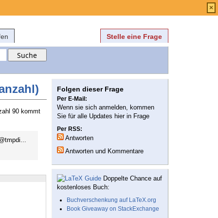
Anmelden
über
FAQ
×
fen
Stelle eine Frage
anzahl)
Folgen dieser Frage
Per E-Mail:
Wenn sie sich anmelden, kommen
anzahl 90 kommt
Sie für alle Updates hier in Frage
Per RSS:
Antworten
r@tmpdi...
Antworten und Kommentare
Doppelte Chance auf
kostenloses Buch:
Buchverschenkung auf LaTeX.org
Book Giveaway on StackExchange