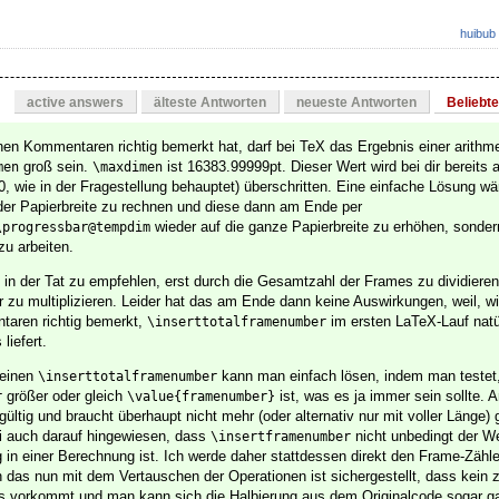
huibub
active answers
älteste Antworten
neueste Antworten
Beliebt
inen Kommentaren richtig bemerkt hat, darf bei TeX das Ergebnis einer arithm
groß sein.
ist 16383.99999pt. Dieser Wert wird bei dir bereits
men
\maxdimen
0, wie in der Fragestellung behauptet) überschritten. Eine einfache Lösung w
 der Papierbreite zu rechnen und diese dann am Ende per
wieder auf die ganze Papierbreite zu erhöhen, sonder
\progressbar@tempdim
zu arbeiten.
h in der Tat zu empfehlen, erst durch die Gesamtzahl der Frames zu dividiere
zu multiplizieren. Leider hat das am Ende dann keine Auswirkungen, weil, w
taren richtig bemerkt,
im ersten LaTeX-Lauf natü
\inserttotalframenumber
liefert.
leinen
kann man einfach lösen, indem man testet
\inserttotalframenumber
größer oder gleich
ist, was es ja immer sein sollte. A
r
\value{framenumber}
ültig und braucht überhaupt nicht mehr (oder alternativ nur mit voller Länge)
ei auch darauf hingewiesen, dass
nicht unbedingt der Wei
\insertframenumber
 in einer Berechnung ist. Ich werde daher stattdessen direkt den Frame-Zähl
das nun mit dem Vertauschen der Operationen ist sichergestellt, dass kein 
s vorkommt und man kann sich die Halbierung aus dem Originalcode sogar g