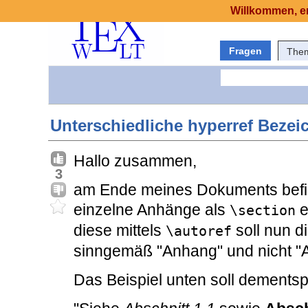
Willkommen, er
Fragen
The
Unterschiedliche hyperref Bezei
Hallo zusammen,
3
am Ende meines Dokuments befind
einzelne Anhänge als
e
\section
diese mittels
soll nun d
\autoref
sinngemäß "Anhang" und nicht "Ab
Das Beispiel unten soll dementsp