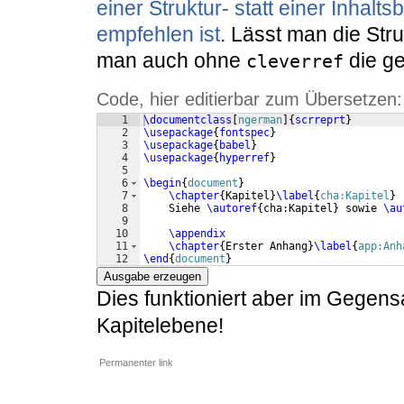
einer Struktur- statt einer Inhal
empfehlen ist
. Lässt man die Stru
man auch ohne
die g
cleverref
Code, hier editierbar zum Übersetzen:
1
\documentclass
[
ngerman
]
{
scrreprt
}
2
\usepackage
{
fontspec
}
3
\usepackage
{
babel
}
4
\usepackage
{
hyperref
}
5
6
\begin
{
document
}
7
\chapter
{
Kapitel
}
\label
{
cha:Kapitel
}
8
    Siehe 
\autoref
{
cha:Kapitel
}
 sowie 
\au
9
10
\appendix
11
\chapter
{
Erster Anhang
}
\label
{
app:Anh
12
\end
{
document
}
Ausgabe erzeugen
Dies funktioniert aber im Gegens
Kapitelebene!
Permanenter link