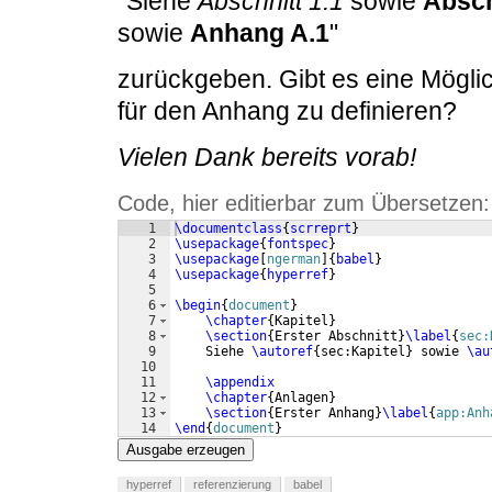
"Siehe
Abschnitt 1.1
sowie
Absch
sowie
Anhang A.1
"
zurückgeben. Gibt es eine Möglic
für den Anhang zu definieren?
Vielen Dank bereits vorab!
Code, hier editierbar zum Übersetzen:
1
\documentclass
{
scrreprt
}
2
\usepackage
{
fontspec
}
3
\usepackage
[
ngerman
]
{
babel
}
4
\usepackage
{
hyperref
}
5
6
\begin
{
document
}
7
\chapter
{
Kapitel
}
8
\section
{
Erster Abschnitt
}
\label
{
sec:
9
    Siehe 
\autoref
{
sec:Kapitel
}
 sowie 
\au
10
11
\appendix
12
\chapter
{
Anlagen
}
13
\section
{
Erster Anhang
}
\label
{
app:Anh
14
\end
{
document
}
Ausgabe erzeugen
hyperref
referenzierung
babel