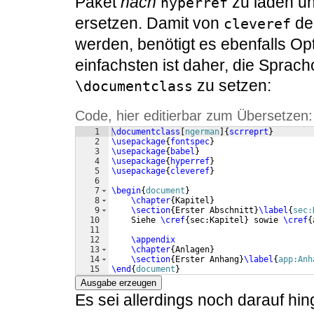
Paket
nach
zu laden u
hyperref
ersetzen. Damit von
de
cleveref
werden, benötigt es ebenfalls Op
einfachsten ist daher, die Sprach
zu setzen:
\documentclass
Code, hier editierbar zum Übersetzen:
1
\documentclass
[
ngerman
]
{
scrreprt
}
2
\usepackage
{
fontspec
}
3
\usepackage
{
babel
}
4
\usepackage
{
hyperref
}
5
\usepackage
{
cleveref
}
6
7
\begin
{
document
}
8
\chapter
{
Kapitel
}
9
\section
{
Erster Abschnitt
}
\label
{
sec:
10
    Siehe 
\cref
{
sec:Kapitel
}
 sowie 
\cref
{
11
12
\appendix
13
\chapter
{
Anlagen
}
14
\section
{
Erster Anhang
}
\label
{
app:Anh
15
\end
{
document
}
Ausgabe erzeugen
Es sei allerdings noch darauf h