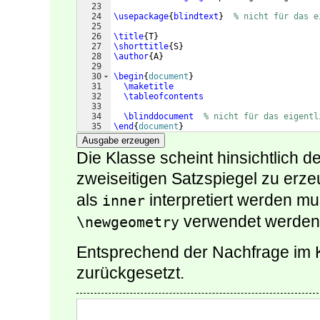
23
24
\usepackage
{
blindtext
}
% nicht für das e
25
26
\title
{
T
}
27
\shorttitle
{
S
}
28
\author
{
A
}
29
30
\begin
{
document
}
31
\maketitle
32
\tableofcontents
33
34
\blinddocument
% nicht für das eigentl
35
\end
{
document
}
Ausgabe erzeugen
Die Klasse scheint hinsichtlich 
zweiseitigen Satzspiegel zu erz
als
interpretiert werden mu
inner
verwendet werden
\newgeometry
Entsprechend der Nachfrage im
zurückgesetzt.