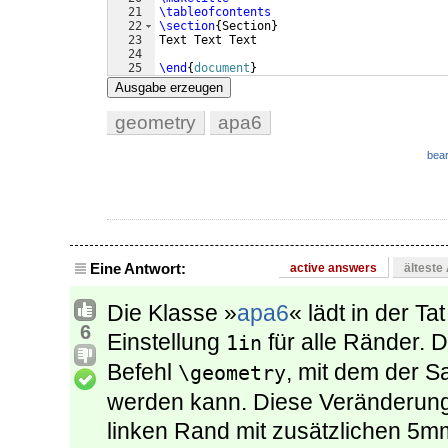
21
\tableofcontents
22
\section
{
Section
}
23
Text Text Text
24
25
\end
{
document
}
Ausgabe erzeugen
geometry
apa6
bear
Eine Antwort:
active answers
älteste
Die Klasse »
apa6
« lädt in der Ta
6
Einstellung
für alle Ränder. D
1in
Befehl
, mit dem der S
\geometry
werden kann. Diese Veränderung 
linken Rand mit zusätzlichen 5m