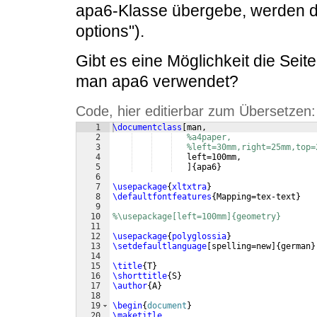
apa6-Klasse übergebe, werden di
options").
Gibt es eine Möglichkeit die Seit
man apa6 verwendet?
Code, hier editierbar zum Übersetzen:
1
\documentclass
[
man,
2
%a4paper,
3
%left=30mm,right=25mm,top=
4
   left=100mm,
5
]
{
apa6
}
6
7
\usepackage
{
xltxtra
}
8
\defaultfontfeatures
{
Mapping=tex-text
}
9
10
%\usepackage[left=100mm]{geometry}
11
12
\usepackage
{
polyglossia
}
13
\setdefaultlanguage
[
spelling=new
]
{
german
}
14
15
\title
{
T
}
16
\shorttitle
{
S
}
17
\author
{
A
}
18
19
\begin
{
document
}
20
\maketitle