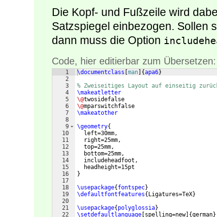
Die Kopf- und Fußzeile wird dabei
Satzspiegel einbezogen. Sollen s
dann muss die Option
includehe
Code, hier editierbar zum Übersetzen:
1
\documentclass
[
man
]
{
apa6
}
2
3
% Zweiseitiges Layout auf einseitig zurüc
4
\makeatletter
5
\@
twosidefalse
6
\@
mparswitchfalse
7
\makeatother
8
9
\geometry
{
10
  left=30mm,
11
  right=25mm,
12
  top=25mm,
13
  bottom=25mm,
14
  includeheadfoot,
15
  headheight=15pt
16
}
17
18
\usepackage
{
fontspec
}
19
\defaultfontfeatures
{
Ligatures=TeX
}
20
21
\usepackage
{
polyglossia
}
22
\setdefaultlanguage
[
spelling=new
]
{
german
}