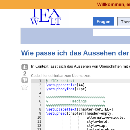
Willkommen, er
Fragen
The
Wie passe ich das Aussehen der 
In Context lässt sich das Aussehen von Überschriften mi
2
Code, hier editierbar zum Übersetzen:
1
% !TEX context
2
\setuppapersize
[
A4
]
3
\setupbodyfont
[
11pt
]
4
5
%%%%%%%%%%%%%%%%%%%%%%%%%%%%%
6
%           Headings        %  
7
%%%%%%%%%%%%%%%%%%%%%%%%%%%%%
8
\setuplabeltext
[
chapter=KAPITEL~
]
9
\setuphead
[
chapter
]
[
header=empty,
10
    alternative=middle,
11
    style=bold,
12
    style=cap,           
13
    textcolor=blue,