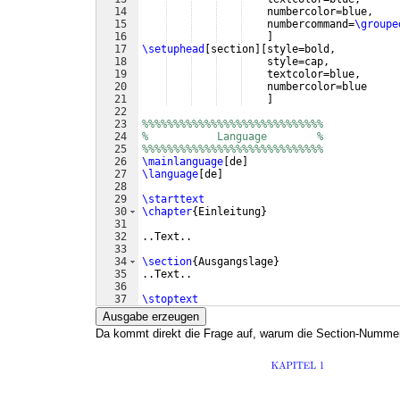
14
    numbercolor=blue,
15
    numbercommand=
\groupe
16
]
17
\setuphead
[
section
]
[
style=bold,
18
    style=cap,
19
    textcolor=blue,
20
    numbercolor=blue
21
]
22
23
%%%%%%%%%%%%%%%%%%%%%%%%%%%%%
24
%           Language        %  
25
%%%%%%%%%%%%%%%%%%%%%%%%%%%%%
26
\mainlanguage
[
de
]
27
\language
[
de
]
28
29
\starttext
30
\chapter
{
Einleitung
}
31
32
..Text..
33
34
\section
{
Ausgangslage
}
35
..Text..
36
37
\stoptext
Ausgabe erzeugen
Da kommt direkt die Frage auf, warum die Section-Nummeri