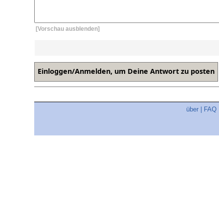
[Vorschau ausblenden]
über
|
FAQ