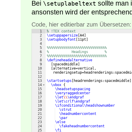
Bei
sollte man 
\setuplabeltext
ansonsten wird der entsprechende
Code, hier editierbar zum Übersetzen:
1
% !TEX context
2
\setuppapersize
[
A4
]
3
\setupbodyfont
[
11pt
]
4
5
%%%%%%%%%%%%%%%%%%%%%%%%%%%%%
6
%           Headings        %
7
%%%%%%%%%%%%%%%%%%%%%%%%%%%%%
8
\defineheadalternative
9
[
spacedmiddle
]
10
[
alternative=vertical,
11
   renderingsetup=headrenderings:spacedmi
12
13
\startsetups
[
headrenderings:spacedmiddle
]
14
\vbox
{
15
\headsetupspacing
16
\veryraggedcenter
17
\let
\\
\endgraf
18
\let\crlf\endgraf
19
\ifconditional\headshownumber
20
\strut
21
\headnumbercontent
22
\par
23
\else
24
\fakeheadnumbercontent
25
\fi