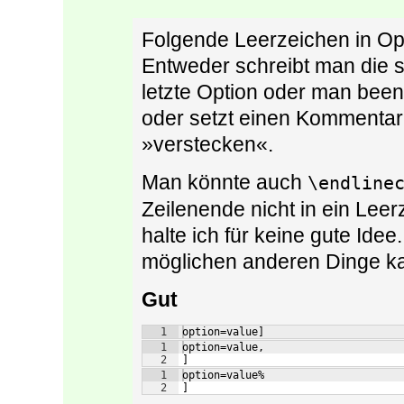
Folgende Leerzeichen in O
Entweder schreibt man die 
letzte Option oder man bee
oder setzt einen Kommentar
»verstecken«.
Man könnte auch
\endline
Zeilenende nicht in ein Leer
halte ich für keine gute Ide
möglichen anderen Dinge ka
Gut
1
option=value]
1
option=value,
2
]
1
option=value%
2
]