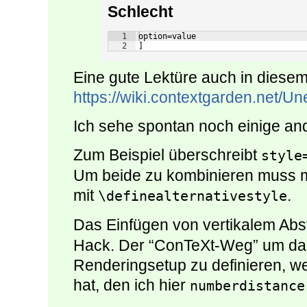
Schlecht
1
option=value
2
]
Eine gute Lektüre auch in dies
https://wiki.contextgarden.net/
Ich sehe spontan noch einige ande
Zum Beispiel überschreibt
style
Um beide zu kombinieren muss m
mit
.
\definealternativestyle
Das Einfügen von vertikalem Abs
Hack. Der “ConTeXt-Weg” um da
Renderingsetup zu definieren, w
hat, den ich hier
numberdistance