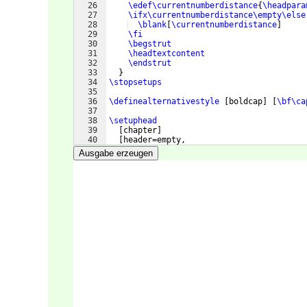
26
\edef\currentnumberdistance
{
\headpara
27
\ifx\currentnumberdistance\empty\else
28
\blank
[
\currentnumberdistance
]
29
\fi
30
\begstrut
31
\headtextcontent
32
\endstrut
33
}
34
\stopsetups
35
36
\definealternativestyle
[
boldcap
]
[
\bf\ca
37
38
\setuphead
39
[
chapter
]
40
[
header=empty,
41
   alternative=spacedmiddle,
Ausgabe erzeugen