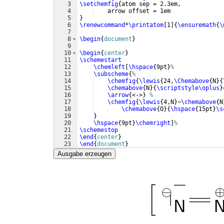
3
\setchemfig
{
atom sep = 2.3em,
4
    arrow offset = 1em
5
}
6
\renewcommand
*
\printatom
[
1
]
{
\ensuremath
{
\
7
8
\begin
{
document
}
9
10
\begin
{
center
}
11
\schemestart
12
\chemleft
[
\hspace
{
9pt
}
%
13
\subscheme
{
%
14
\chemfig
{
\lewis
{
24,
\Chemabove
{
N
}
{
15
\chemabove
{
N
}
{
\scriptstyle\oplus
}
16
\arrow
{
<->
}
%
17
\chemfig
{
\lewis
{
4,N
}
~
\chemabove
{
N
18
\chemabove
{
O
}
{
\hspace
{
15pt
}
\s
19
}
20
\hspace
{
9pt
}
\chemright
]
%
21
\schemestop
22
\end
{
center
}
23
\end
{
document
}
Ausgabe erzeugen