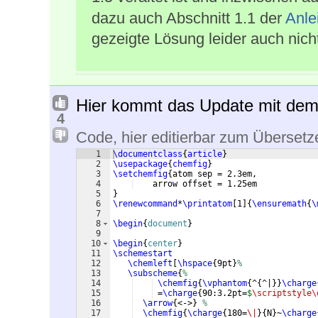
dazu auch Abschnitt 1.1 der
Anle
gezeigte Lösung leider auch nich
Hier kommt das Update mit de
4
Code, hier editierbar zum Übersetz
1
\documentclass
{
article
}
2
\usepackage
{
chemfig
}
3
\setchemfig
{
atom sep = 2.3em,
4
    arrow offset = 1.25em
5
}
6
\renewcommand
*
\printatom
[
1
]
{
\ensuremath
{
\
7
8
\begin
{
document
}
9
10
\begin
{
center
}
11
\schemestart
12
\chemleft
[
\hspace
{
9pt
}
%
13
\subscheme
{
% 
14
\chemfig
{
\vphantom
{
^
{
^|
}}
\charge
15
 =
\charge
{
90:3.2pt=
$
\scriptstyle\
16
\arrow
{
<->
}
% 
17
\chemfig
{
\charge
{
180=
\|
}
{
N
}
~
\charge