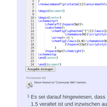
5
}
6
\renewcommand
*
\printatom
[
1
]
{
\ensuremath
{
\
7
8
\begin
{
document
}
9
10
\begin
{
center
}
11
\schemestart
12
\chemleft
[
\hspace
{
9pt
}
%
13
\subscheme
{
% 
14
\chemfig
{
\vphantom
{
^
{
^|
}}
\lewis
{
2
15
\chemabove
{
N
}
{
\scriptstyl
16
\arrow
{
<->
}
% 
17
\chemfig
{
\lewis
{
4,N
}
~
\chemabove
{
N
18
{
\hspace
{
15pt
}
\scriptstyl
19
}
20
\hspace
{
6pt
}
\chemright
]
%
21
\schemestop
22
\end
{
center
}
23
24
\end
{
document
}
Ausgabe erzeugen
Permanenter link
Dieser Antwort ist "Community Wiki" markiert.
Es sei darauf hingewiesen, dass
1
1.5 veraltet ist und inzwischen a