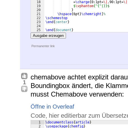
18
  =
\charge
{
0:1pt=
\|
,90:1pt=
\|
19
$
\vphantom
{^{^|}}$
20
}
21
\hspace
{
6pt
}
\chemright
]
%
22
\schemestop
23
\end
{
center
}
24
25
\end
{
document
}
Ausgabe erzeugen
Permanenter link
chemabove achtet explizit darauf,
1
Boundingbox ändert, die Klamme
musst Chemabove verwenden:
Öffne in Overleaf
Code, hier editierbar zum Übersetz
1
\documentclass
{
article
}
2
\usepackage
{
chemfig
}