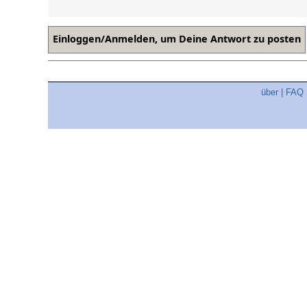
über
|
FAQ