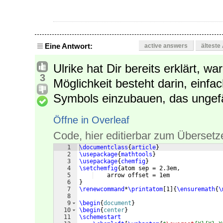
Eine Antwort:
active answers
älteste
Ulrike hat Dir bereits erklärt, w
3
Möglichkeit besteht darin, einf
Symbols einzubauen, das ungefä
Öffne in Overleaf
Code, hier editierbar zum Übersetz
1
\documentclass
{
article
}
2
\usepackage
{
mathtools
}
3
\usepackage
{
chemfig
}
4
\setchemfig
{
atom sep = 2.3em,
5
    arrow offset = 1em
6
}
7
\renewcommand
*
\printatom
[
1
]
{
\ensuremath
{
\
8
9
\begin
{
document
}
10
\begin
{
center
}
11
\schemestart