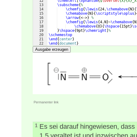
12
\chemleft
[
\vphantom
{
$
\overset
{X}{X}_X
13
\subscheme
{
% 
14
\chemfig
{
\lewis
{
24,
\chemabove
{
N
}
{
15
\chemabove
{
N
}
{
\scriptstyle\oplus
}
16
\arrow
{
<->
}
% 
17
\chemfig
{
\lewis
{
4,N
}
~
\chemabove
{
N
18
\chemabove
{
O
}
{
\hspace
{
15pt
}
\s
19
}
\hspace
{
9pt
}
\chemright
]
%
20
\schemestop
21
\end
{
center
}
22
\end
{
document
}
Ausgabe erzeugen
Permanenter link
Es sei darauf hingewiesen, dass
1
1.5 veraltet ist und inzwischen a