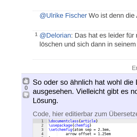
@Ulrike Fischer
Wo ist denn die
@Delorian
: Das hat es leider für
1
löschen und sich dann in seinem
E
So oder so ähnlich hat wohl di
0
ausgesehen. Vielleicht gibt es n
Lösung.
Code, hier editierbar zum Übersetz
1
\documentclass
{
article
}
2
\usepackage
{
chemfig
}
3
\setchemfig
{
atom sep = 2.3em,
4
    arrow offset = 1.25em