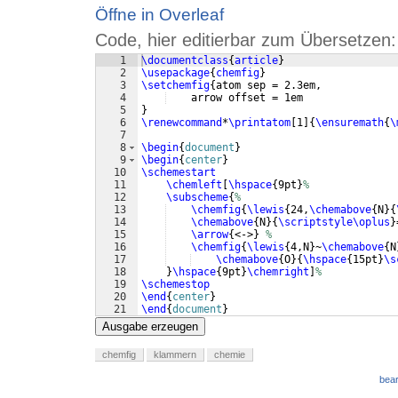
Öffne in Overleaf
Code, hier editierbar zum Übersetzen:
1
\documentclass
{
article
}
2
\usepackage
{
chemfig
}
3
\setchemfig
{
atom sep = 2.3em,
4
    arrow offset = 1em
5
}
6
\renewcommand
*
\printatom
[
1
]
{
\ensuremath
{
\
7
8
\begin
{
document
}
9
\begin
{
center
}
10
\schemestart
11
\chemleft
[
\hspace
{
9pt
}
%
12
\subscheme
{
% 
13
\chemfig
{
\lewis
{
24,
\chemabove
{
N
}
{
14
\chemabove
{
N
}
{
\scriptstyle\oplus
}
15
\arrow
{
<->
}
% 
16
\chemfig
{
\lewis
{
4,N
}
~
\chemabove
{
N
17
\chemabove
{
O
}
{
\hspace
{
15pt
}
\s
18
}
\hspace
{
9pt
}
\chemright
]
%
19
\schemestop
20
\end
{
center
}
21
\end
{
document
}
Ausgabe erzeugen
chemfig
klammern
chemie
bear