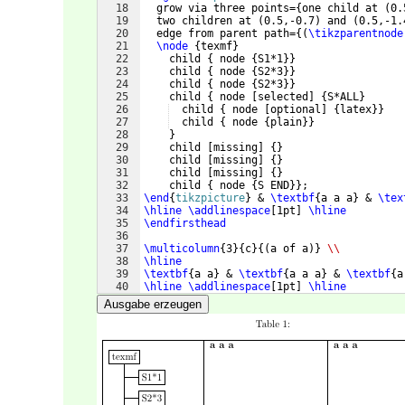
18
  grow via three points=
{
one child at 
(
0.
19
  two children at 
(
0.5,-0.7
)
 and 
(
0.5,-1.
20
  edge from parent path=
{(
\tikzparentnode
21
\node
{
texmf
}
22
    child 
{
 node 
{
S1*1
}}
23
    child 
{
 node 
{
S2*3
}}
24
    child 
{
 node 
{
S2*3
}}
25
    child 
{
 node 
[
selected
]
{
S*ALL
}
26
  child 
{
 node 
[
optional
]
{
latex
}}
27
  child 
{
 node 
{
plain
}}
28
}
29
    child 
[
missing
]
{
}
30
    child 
[
missing
]
{
}
31
    child 
[
missing
]
{
}
32
    child 
{
 node 
{
S END
}}
;
33
\end
{
tikzpicture
}
 & 
\textbf
{
a a a
}
 & 
\tex
34
\hline
\addlinespace
[
1pt
]
\hline
35
\endfirsthead
36
37
\multicolumn
{
3
}
{
c
}
{(
a of a
)}
\\
38
\hline
39
\textbf
{
a a
}
 & 
\textbf
{
a a a
}
 & 
\textbf
{
a
40
\hline
\addlinespace
[
1pt
]
\hline
41
\endhead
Ausgabe erzeugen