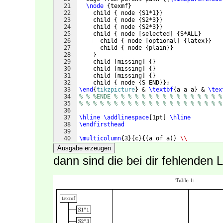
21
\node
{
texmf
}
22
    child 
{
 node 
{
S1*1
}}
23
    child 
{
 node 
{
S2*3
}}
24
    child 
{
 node 
{
S2*3
}}
25
    child 
{
 node 
[
selected
]
{
S*ALL
}
26
  child 
{
 node 
[
optional
]
{
latex
}}
27
  child 
{
 node 
{
plain
}}
28
}
29
    child 
[
missing
]
{
}
30
    child 
[
missing
]
{
}
31
    child 
[
missing
]
{
}
32
    child 
{
 node 
{
S END
}}
;
33
\end
{
tikzpicture
}
 & 
\textbf
{
a a a
}
 & 
\tex
34
% % %ENDE % % % % % % % % % % % % % % % %
35
% % % % % % % % % % % % % % % % % % % % %
36
37
\hline
\addlinespace
[
1pt
]
\hline
38
\endfirsthead
39
40
\multicolumn
{
3
}
{
c
}
{(
a of a
)}
\\
41
\hline
Ausgabe erzeugen
dann sind die bei dir fehlenden 