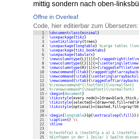
mittig sondern nach oben-linksbü
Öffne in Overleaf
Code, hier editierbar zum Übersetzen:
1
\documentclass
{
minimal
}
2
\usepackage
{
tikz
}
3
\usetikzlibrary
{
trees
}
4
\usepackage
{
longtable
}
%Large tables (lon
5
\usepackage
{
tikz,booktabs
}
6
\usepackage
{
tabularx
}
7
\newcolumntype
{
L
}
[
1
]
{
>
{
\raggedright\let\n
8
\newcolumntype
{
C
}
[
1
]
{
>
{
\centering\let\new
9
\newcolumntype
{
R
}
[
1
]
{
>
{
\raggedleft\let\ne
10
\newcommand
{
\ltab
}
{
\raggedright\arrayback
11
\newcommand
{
\ctab
}
{
\centering\arraybacksl
12
\newcommand
{
\rtab
}
{
\raggedleft\arraybacks
13
%\renewcommand*{\footfont}{\normalfont} 
14
%\renewcommand*{\headfont}{\normalfont} 
15
\begin
{
document
}
16
\tikzstyle
{
every node
}
=
[
draw=black,thick,
17
\tikzstyle
{
selected
}
=
[
draw=red,fill=red!3
18
\tikzstyle
{
optional
}
=
[
dashed,fill=gray!50
19
20
\begin
{
longtable
}
{
@
{
\extracolsep
{
\fill
}}
|
21
\caption
{
}
\\
22
\hline
23
24
%\textbf{a} & \textbf{a a a} & \textbf{a 
25
%Einfügen in der 1 Zeile/ 1 Spalte diesen