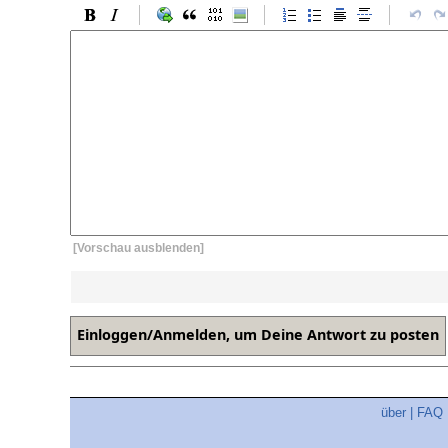
[Vorschau ausblenden]
über
|
FAQ