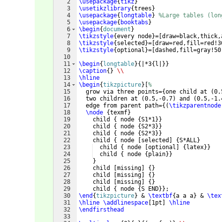
2
\usepackage
{
tikz
}
3
\usetikzlibrary
{
trees
}
4
\usepackage
{
longtable
}
%Large tables (lon
5
\usepackage
{
booktabs
}
6
\begin
{
document
}
7
\tikzstyle
{
every node
}
=
[
draw=black,thick,
8
\tikzstyle
{
selected
}
=
[
draw=red,fill=red!3
9
\tikzstyle
{
optional
}
=
[
dashed,fill=gray!50
10
11
\begin
{
longtable
}
{
|*3
{
l|
}}
12
\caption
{
}
\\
13
\hline
14
\begin
{
tikzpicture
}
[
%
15
  grow via three points=
{
one child at 
(
0.
16
  two children at 
(
0.5,-0.7
)
 and 
(
0.5,-1.
17
  edge from parent path=
{(
\tikzparentnode
18
\node
{
texmf
}
19
    child 
{
 node 
{
S1*1
}}
20
    child 
{
 node 
{
S2*3
}}
21
    child 
{
 node 
{
S2*3
}}
22
    child 
{
 node 
[
selected
]
{
S*ALL
}
23
  child 
{
 node 
[
optional
]
{
latex
}}
24
  child 
{
 node 
{
plain
}}
25
}
26
    child 
[
missing
]
{
}
27
    child 
[
missing
]
{
}
28
    child 
[
missing
]
{
}
29
    child 
{
 node 
{
S END
}}
;
30
\end
{
tikzpicture
}
 & 
\textbf
{
a a a
}
 & 
\tex
31
\hline
\addlinespace
[
1pt
]
\hline
32
\endfirsthead
33