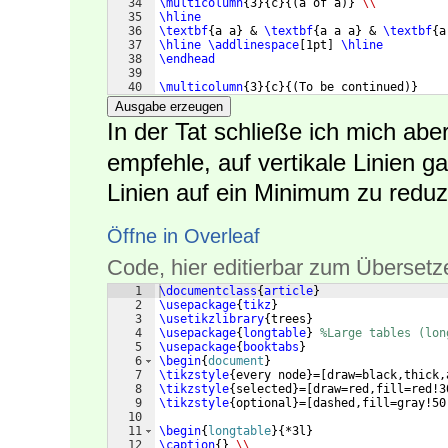
34
\multicolumn
{
3
}
{
c
}
{(
a of a
)}
\\
35
\hline
36
\textbf
{
a a
}
 & 
\textbf
{
a a a
}
 & 
\textbf
{
a
37
\hline
\addlinespace
[
1pt
]
\hline
38
\endhead
39
40
\multicolumn
{
3
}
{
c
}
{(
To be continued
)}
41
\endfoot
Ausgabe erzeugen
In der Tat schließe ich mich abe
empfehle, auf vertikale Linien g
Linien auf ein Minimum zu reduz
Öffne in Overleaf
Code, hier editierbar zum Übersetz
1
\documentclass
{
article
}
2
\usepackage
{
tikz
}
3
\usetikzlibrary
{
trees
}
4
\usepackage
{
longtable
}
%Large tables (lon
5
\usepackage
{
booktabs
}
6
\begin
{
document
}
7
\tikzstyle
{
every node
}
=
[
draw=black,thick,
8
\tikzstyle
{
selected
}
=
[
draw=red,fill=red!3
9
\tikzstyle
{
optional
}
=
[
dashed,fill=gray!50
10
11
\begin
{
longtable
}
{
*3l
}
12
\caption
{
}
\\