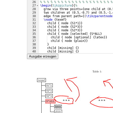
26
% % % % % % % % % % % % % % % % % % % % %
27
\begin
{
tikzpicture
}
[
%
28
  grow via three points=
{
one child at 
(
0.
29
  two children at 
(
0.5,-0.7
)
 and 
(
0.5,-1.
30
  edge from parent path=
{(
\tikzparentnode
31
\node
{
texmf
}
32
    child 
{
 node 
{
S1*1
}}
33
    child 
{
 node 
{
S2*3
}}
34
    child 
{
 node 
{
S2*3
}}
35
    child 
{
 node 
[
selected
]
{
S*ALL
}
36
  child 
{
 node 
[
optional
]
{
latex
}}
37
  child 
{
 node 
{
plain
}}
38
}
39
    child 
[
missing
]
{
}
40
    child 
[
missing
]
{
}
41
    child 
[
missing
]
{
}
Ausgabe erzeugen