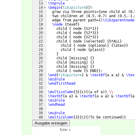
13
\toprule
14
\begin
{
tikzpicture
}
[
%
15
  grow via three points=
{
one child at 
(
0.
16
  two children at 
(
0.5,-0.7
)
 and 
(
0.5,-1.
17
  edge from parent path=
{(
\tikzparentnode
18
\node
{
texmf
}
19
    child 
{
 node 
{
S1*1
}}
20
    child 
{
 node 
{
S2*3
}}
21
    child 
{
 node 
{
S2*3
}}
22
    child 
{
 node 
[
selected
]
{
S*ALL
}
23
  child 
{
 node 
[
optional
]
{
latex
}}
24
  child 
{
 node 
{
plain
}}
25
}
26
    child 
[
missing
]
{
}
27
    child 
[
missing
]
{
}
28
    child 
[
missing
]
{
}
29
    child 
{
 node 
{
S END
}}
;
30
\end
{
tikzpicture
}
 & 
\textbf
{
a a a
}
 & 
\tex
31
\midrule
32
\endfirsthead
33
34
\multicolumn
{
3
}
{
c
}
{(
a of a
)}
\\
35
\textbf
{
a a
}
 & 
\textbf
{
a a a
}
 & 
\textbf
{
a
36
\midrule
37
\endhead
38
39
\midrule
40
\multicolumn
{
3
}
{
c
}
{(
To be continued
)}
41
\endfoot
Ausgabe erzeugen