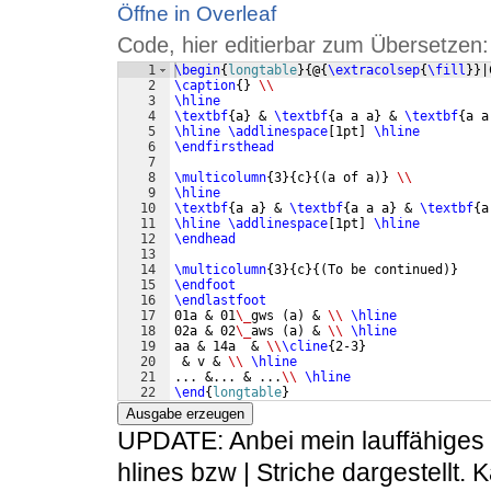
Öffne in Overleaf
Code, hier editierbar zum Übersetzen:
1
\begin
{
longtable
}
{
@
{
\extracolsep
{
\fill
}}
|
2
\caption
{
}
\\
3
\hline
4
\textbf
{
a
}
 & 
\textbf
{
a a a
}
 & 
\textbf
{
a a
5
\hline
\addlinespace
[
1pt
]
\hline
6
\endfirsthead
7
8
\multicolumn
{
3
}
{
c
}
{(
a of a
)}
\\
9
\hline
10
\textbf
{
a a
}
 & 
\textbf
{
a a a
}
 & 
\textbf
{
a
11
\hline
\addlinespace
[
1pt
]
\hline
12
\endhead
13
14
\multicolumn
{
3
}
{
c
}
{(
To be continued
)}
15
\endfoot
16
\endlastfoot
17
01a & 01
\_
gws 
(
a
)
 & 
\\
\hline
18
02a & 02
\_
aws 
(
a
)
 & 
\\
\hline
19
aa & 14a  & 
\\
\cline
{
2-3
}
20
 & v & 
\\
\hline
21
... &... & ...
\\
\hline
22
\end
{
longtable
}
Ausgabe erzeugen
UPDATE: Anbei mein lauffähiges 
hlines bzw | Striche dargestellt. 