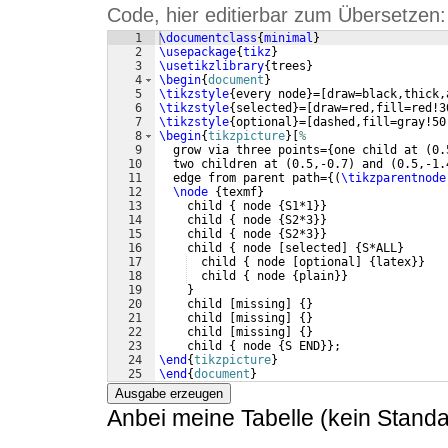
Code, hier editierbar zum Übersetzen:
1
\documentclass
{
minimal
}
2
\usepackage
{
tikz
}
3
\usetikzlibrary
{
trees
}
4
\begin
{
document
}
5
\tikzstyle
{
every node
}
=
[
draw=black,thick,
6
\tikzstyle
{
selected
}
=
[
draw=red,fill=red!3
7
\tikzstyle
{
optional
}
=
[
dashed,fill=gray!50
8
\begin
{
tikzpicture
}
[
%
9
  grow via three points=
{
one child at 
(
0.
10
  two children at 
(
0.5,-0.7
)
 and 
(
0.5,-1.
11
  edge from parent path=
{(
\tikzparentnode
12
\node
{
texmf
}
13
    child 
{
 node 
{
S1*1
}}
14
    child 
{
 node 
{
S2*3
}}
15
    child 
{
 node 
{
S2*3
}}
16
    child 
{
 node 
[
selected
]
{
S*ALL
}
17
  child 
{
 node 
[
optional
]
{
latex
}}
18
  child 
{
 node 
{
plain
}}
19
}
20
    child 
[
missing
]
{
}
21
    child 
[
missing
]
{
}
22
    child 
[
missing
]
{
}
23
    child 
{
 node 
{
S END
}}
;
24
\end
{
tikzpicture
}
25
\end
{
document
}
Ausgabe erzeugen
Anbei meine Tabelle (kein Standa