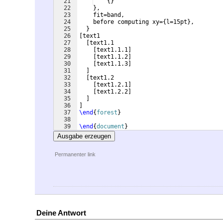
21
{
}
22
}
,
23
    fit=band,
24
    before computing xy=
{
l=15pt
}
,
25
}
26
[
text1
27
[
text1.1
28
[
text1.1.1
]
29
[
text1.1.2
]
30
[
text1.1.3
]
31
]
32
[
text1.2
33
[
text1.2.1
]
34
[
text1.2.2
]
35
]
36
]
37
\end
{
forest
}
38
39
\end
{
document
}
Ausgabe erzeugen
Permanenter link
Deine Antwort