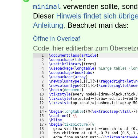
verwenden sollte, sond
minimal
Dieser
Hinweis findet sich übrig
Anleitung
. Beachtet man das:
Öffne in Overleaf
Code, hier editierbar zum Übersetz
1
\documentclass
{
article
}
2
\usepackage
{
tikz
}
3
\usetikzlibrary
{
trees
}
4
\usepackage
{
longtable
}
%Large tables (lon
5
\usepackage
{
booktabs
}
6
\usepackage
{
array
}
7
\newcolumntype
{
L
}
[
1
]
{
>
{
\raggedright\let\n
8
\newcolumntype
{
C
}
[
1
]
{
>
{
\centering\let\new
9
\begin
{
document
}
10
\tikzstyle
{
every node
}
=
[
draw=black,thick,
11
\tikzstyle
{
selected
}
=
[
draw=red,fill=red!3
12
\tikzstyle
{
optional
}
=
[
dashed,fill=gray!50
13
14
\begin
{
longtable
}
{
@
{
\extracolsep
{
\fill
}}
|
15
\caption
{
}
\\
16
\hline
17
\begin
{
tikzpicture
}
[
%
18
  grow via three points=
{
one child at 
(
0.
19
  two children at 
(
0.5,-0.7
)
 and 
(
0.5,-1.
20
  edge from parent path=
{(
\tikzparentnode