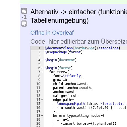
Alternativ -> einfacher (funktion
-1
Tabellenumgebung)
Öffne in Overleaf
Code, hier editierbar zum Übersetz
1
\documentclass
[
border=5pt
]
{
standalone
}
2
\usepackage
{
forest
}
3
4
\begin
{
document
}
5
6
\begin
{
forest
}
7
  for tree=
{
8
    font=
\ttfamily
,
9
    grow'=0,
10
    child anchor=west,
11
    parent anchor=south,
12
    anchor=west,
13
    calign=first,
14
    edge path=
{
15
\noexpand\path
[
draw, 
\forestoption
16
(
!u.south west
)
 +
(
7.5pt,0
)
 |- node
[
17
}
,
18
    before typesetting nodes=
{
19
  if n=1
20
{
insert before=
{[
,phantom
]}}