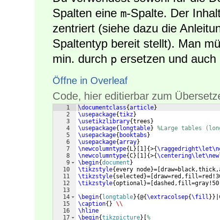
Spalten eine
-Spalte. Der Inha
m
zentriert (siehe dazu die Anlei
Spaltentyp bereit stellt). Man m
min. durch
ersetzen und auch 
p
Öffne in Overleaf
Code, hier editierbar zum Übersetz
1
\documentclass
{
article
}
2
\usepackage
{
tikz
}
3
\usetikzlibrary
{
trees
}
4
\usepackage
{
longtable
}
%Large tables (lon
5
\usepackage
{
booktabs
}
6
\usepackage
{
array
}
7
\newcolumntype
{
L
}
[
1
]
{
>
{
\raggedright\let\n
8
\newcolumntype
{
C
}
[
1
]
{
>
{
\centering\let\new
9
\begin
{
document
}
10
\tikzstyle
{
every node
}
=
[
draw=black,thick,
11
\tikzstyle
{
selected
}
=
[
draw=red,fill=red!3
12
\tikzstyle
{
optional
}
=
[
dashed,fill=gray!50
13
14
\begin
{
longtable
}
{
@
{
\extracolsep
{
\fill
}}
|
15
\caption
{
}
\\
16
\hline
17
\begin
{
tikzpicture
}
[
%