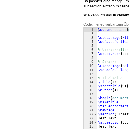
Da passiert eine Menge TeX
subsection einfach mit re
Wie kann ich das in diesem
Code, hier editierbar zum Üb
1
\documentclass
[
2
3
\usepackage
{
xlt
4
\defaultfontfea
5
6
% Überschriften
7
\setcounter
{
sec
8
9
% Sprache
10
\usepackage
{
pol
11
\setdefaultlang
12
13
% Titelseite
14
\title
{
T
}
15
\shorttitle
{
ST
}
16
\author
{
A
}
17
18
\begin
{
document
19
\maketitle
20
\tableofcontent
21
\newpage
22
\section
{
Einlei
23
Test Text
24
\subsection
{
Sub
25
Test Text