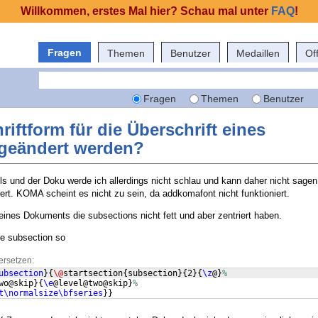
Willkommen, erstes Mal hier? Schau mal unter
FAQ
!
Fragen
Themen
Benutzer
Medaillen
Of
Fragen
Themen
Benutzer
iftform für die Überschrift eines
 geändert werden?
ls und der Doku werde ich allerdings nicht schlau und kann daher nicht sagen
rt. KOMA scheint es nicht zu sein, da addkomafont nicht funktioniert.
eines Dokuments die subsections nicht fett und aber zentriert haben.
die subsection so
ersetzen:
ubsection
}
{
\@
startsection
{
subsection
}
{
2
}
{
\z
@
}
%
wo@skip
}
{
\e
@level@two@skip
}
%
t\normalsize\bfseries
}}