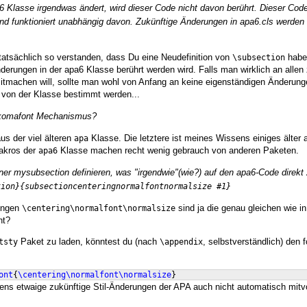
a6 Klasse irgendwas ändert, wird dieser Code nicht davon berührt. Dieser Cod
nd funktioniert unabhängig davon. Zukünftige Änderungen in apa6.cls werden
 tatsächlich so verstanden, dass Du eine Neudefinition von
haben
\subsection
erungen in der apa6 Klasse berührt werden wird. Falls man wirklich an allen
itmachen will, sollte man wohl von Anfang an keine eigenständigen Änderung
 von der Klasse bestimmt werden...
ddkomafont Mechanismus?
s der viel älteren
Klasse. Die letztere ist meines Wissens einiges älter a
apa
akros der
Klasse machen recht wenig gebrauch von anderen Paketen.
apa6
ner mysubsection definieren, was "irgendwie"(wie?) auf den apa6-Code direkt zu
tion}{subsectioncenteringnormalfontnormalsize #1}
ungen
sind ja die genau gleichen wie i
\centering\normalfont\normalsize
ht?
Paket zu laden, könntest du (nach
, selbstverständlich) den 
tsty
\appendix
ont
{
\centering\normalfont\normalsize
}
ens etwaige zukünftige Stil-Änderungen der APA auch nicht automatisch mitvo