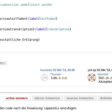
\subsection umdefiniert werden
erviewleitfaden
}
\label
{
leitfaden
}
erviewtranskription
}
\label
{
transkription
}
esstattliche Erklärung
}
ften
bearbeitet
31 Okt '13, 10:39
gefragt
31 Okt '13,
Thorsten
MoonKid
1.6k
502
●
3
●
2
●
5
●
18
●
2
Akzeptier
active answers
älteste Antworten
neueste Antworten
Beliebt
nden code nach der Anweisung
einzufügen:
\appendix