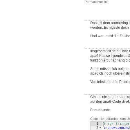
Permanenter link
Das mit dem numbering le
werden. Es müsste doch 0
Und warum ist die Zeich
Insgesamt ist dein Code
apa6 Klasse irgendwas än
funktioniert unabhängig 
Somit müsste ich bei jed
apa6.cls noch übereins
Verstehst du mein Probl
Gibt es nicth einen addk
auf den apa6-Code direkt 
Pseudocode:
Code, hier editierbar zum Ü
1
% zur Erinner
2
\renewcommand