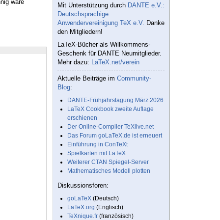
nnig wäre
Mit Unterstützung durch
DANTE e.V.:
Deutschsprachige
Anwendervereinigung TeX e.V.
Danke
den Mitgliedern!
LaTeX-Bücher als Willkommens-
Geschenk für DANTE Neumitglieder.
Mehr dazu:
LaTeX.net/verein
Aktuelle Beiträge im
Community-
Blog
:
DANTE-Frühjahrstagung März 2026
LaTeX Cookbook zweite Auflage
erschienen
Der Online-Compiler TeXlive.net
Das Forum goLaTeX.de ist erneuert
Einführung in ConTeXt
Spielkarten mit LaTeX
Weiterer CTAN Spiegel-Server
Mathematisches Modell plotten
Diskussionsforen:
goLaTeX
(Deutsch)
LaTeX.org
(Englisch)
TeXnique.fr
(französisch)