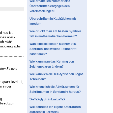
Wie erhalte ich nummerierte
Überschriften entgegen den
Voreinstellungen?
Überschriften in Kapitälchen mit
lmodern
Wie druckt man am besten Symbole
d neu ist
fett in mathematischen Formeln?
eines apa6-
nach
nicht
Was sind die besten Mathematik-
 subparagraphs
Schriften, und welche Textschrift
passt dazu?
Wie kann man das Kerning von
Zeichenpaaren ändern?
sten 5 Level
Wie kann ich die TeX-typischen Logos
schreiben?
at
level -1,
\part
 in der
Wie kriege ich die Abkürzungen für
Schriftnamen in \fontfamily heraus?
ng
\XeTeXglyph in LuaLaTeX
bsection
Wie schreibe ich eigene Operatoren
aufrecht in Formeln?