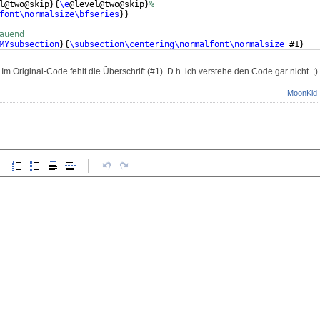
l@two@skip
}
{
\e
@level@two@skip
}
%
font\normalsize\bfseries
}}
auend
MYsubsection
}
{
\subsection\centering\normalfont\normalsize
 #1
}
Im Original-Code fehlt die Überschrift (#1). D.h. ich verstehe den Code gar nicht. ;)
MoonKid