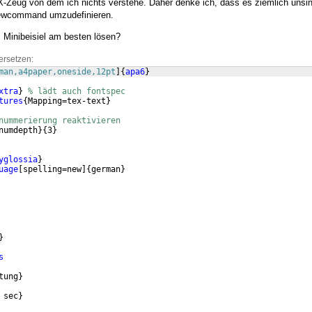
-Zeug von dem ich nichts verstehe. Daher denke ich, dass es ziemlich unsi
newcommand umzudefinieren.
 Minibeisiel am besten lösen?
ersetzen:
man,a4paper,oneside,12pt
]
{
apa6
}
xtra
}
% lädt auch fontspec
tures
{
Mapping=tex-text
}
nummerierung reaktivieren
numdepth
}
{
3
}
yglossia
}
uage
[
spelling=new
]
{
german
}
}
s
tung
}
 sec
}