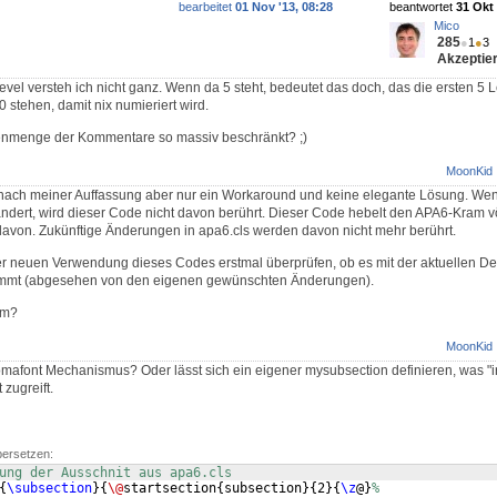
bearbeitet
01 Nov '13, 08:28
beantwortet
31 Okt 
Mico
285
●
1
●
3
Akzeptier
vel versteh ich nicht ganz. Wenn da 5 steht, bedeutet das doch, das die ersten 5 L
 stehen, damit nix numieriert wird.
enmenge der Kommentare so massiv beschränkt? ;)
MoonKid
 nach meiner Auffassung aber nur ein Workaround und keine elegante Lösung. Wenn
dert, wird dieser Code nicht davon berührt. Dieser Code hebelt den APA6-Kram vö
davon. Zukünftige Änderungen in apa6.cls werden davon nicht mehr berührt.
er neuen Verwendung dieses Codes erstmal überprüfen, ob es mit der aktuellen Defi
timmt (abgesehen von den eigenen gewünschten Änderungen).
em?
MoonKid
omafont Mechanismus? Oder lässt sich ein eigener mysubsection definieren, was "
zugreift.
bersetzen:
ung der Ausschnit aus apa6.cls
{
\subsection
}
{
\@
startsection
{
subsection
}
{
2
}
{
\z
@
}
%