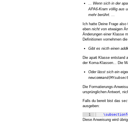
... Wenn sich in der ap
APA6-Kram völlig aus u
mehr berührt. ...
Ich hatte Deine Frage also
eben
nicht
von etwaigen Änd
Änderungen einer Klasse m
Definitionen vornehmen die
Gibt es nicth einen a
Die
Klasse entstand au
apa6
der Koma-Klassen... Die M
Oder lässt sich ein eige
newcommand{MYsubsec
Die Formatierungs-Anweis
ursprünglichen Antwort, nic
Falls du bereit bist das
sec
ausgeben:
1
\subsectionf
Diese Anweisung wird übrig