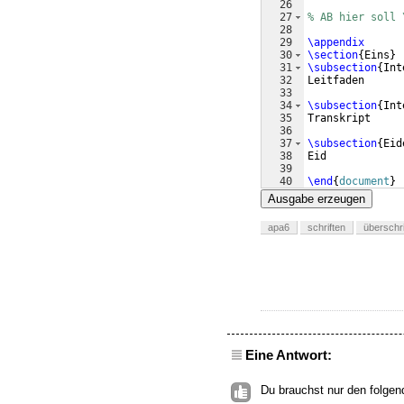
26
27
% AB hier soll 
28
29
\appendix
30
\section
{
Eins
}
31
\subsection
{
Int
32
Leitfaden
33
34
\subsection
{
Int
35
Transkript
36
37
\subsection
{
Eid
38
Eid
39
40
\end
{
document
}
Ausgabe erzeugen
apa6
schriften
überschri
Eine Antwort:
Du brauchst nur den folge