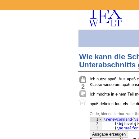
Wie kann die Schr
Unterabschnitts
Ich nutze apa6. Aus apa6.c
Klasse wiederum apa6 basie
2
Ich möchte in einem Teil m
apa6 definiert laut cls-file 
Code, hier editierbar zum Üb
1
\renewcommand
{
\s
2
{
\b
@level@t
3
{
\normalfon
Ausgabe erzeugen