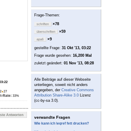
Frage-Themen:
×78
schriften
×59
überschriften
×9
apa6
gestellte Frage:
31 Okt '13, 03:22
Frage wurde gesehen:
16,200 Mal
zuletzt geändert:
01 Nov '13, 08:28
Alle Beiträge auf dieser Webseite
 03:22
unterliegen, soweit nicht anders
angegeben, der
Creative Commons
2
●
27
Attribution Share-Alike 3.0
Lizenz
t-Rate:
33%
(cc-by-sa 3.0).
este Antworten
verwandte Fragen
Wie kann ich \eqref fett drucken?