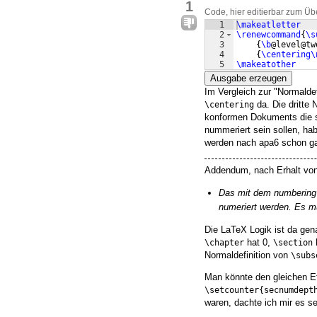
1
Code, hier editierbar zum Üb
1
\makeatletter
2
\renewcommand
{
\s
3
{
\b
@level@tw
4
{
\centering\
5
\makeatother
Ausgabe erzeugen
Im Vergleich zur "Normalde
da. Die dritte 
\centering
konformen Dokuments die s
nummeriert sein sollen, ha
werden nach apa6 schon ga
Addendum, nach Erhalt vo
Das mit dem numbering l
numeriert werden. Es mü
Die LaTeX Logik ist da genau
hat 0,
\chapter
\section
Normaldefinition von
\subs
Man könnte den gleichen Ef
\setcounter{secnumdept
waren, dachte ich mir es sei