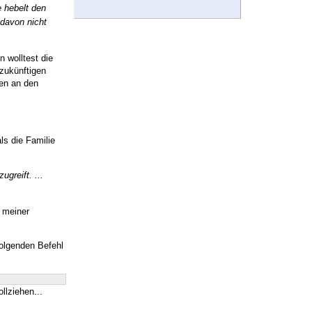
e hebelt den
 davon nicht
 wolltest die
 zukünftigen
en an den
ls die Familie
greift. ...
n meiner
folgenden Befehl
llziehen...