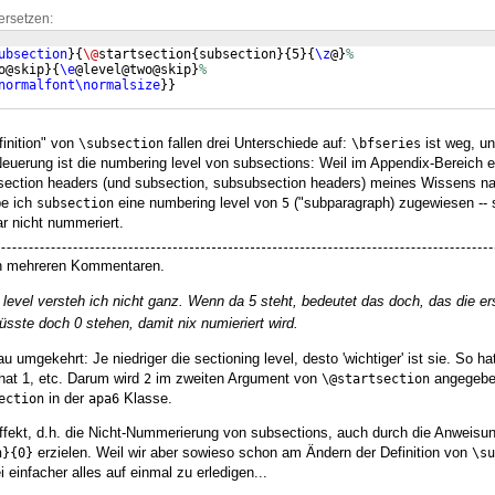
ersetzen:
ubsection
}
{
\@
startsection
{
subsection
}
{
5
}
{
\z
@
}
%
o@skip
}
{
\e
@level@two@skip
}
%
normalfont\normalsize
}}
finition" von
fallen drei Unterschiede auf:
ist weg, un
\subsection
\bfseries
Neuerung ist die numbering level von subsections: Weil im Appendix-Bereich 
ection headers (und subsection, subsubsection headers) meines Wissens 
be ich
eine numbering level von
("subparagraph) zugewiesen --
subsection
5
r nicht nummeriert.
n mehreren Kommentaren.
evel versteh ich nicht ganz. Wenn da 5 steht, bedeutet das doch, das die er
sste doch 0 stehen, damit nix numieriert wird.
 umgekehrt: Je niedriger die sectioning level, desto 'wichtiger' ist sie. So h
hat 1, etc. Darum wird
im zweiten Argument von
angegeben
2
\@startsection
in der
Klasse.
ection
apa6
fekt, d.h. die Nicht-Nummerierung von subsections, auch durch die Anweisu
erzielen. Weil wir aber sowieso schon am Ändern der Definition von
h}{0}
\su
 einfacher alles auf einmal zu erledigen...