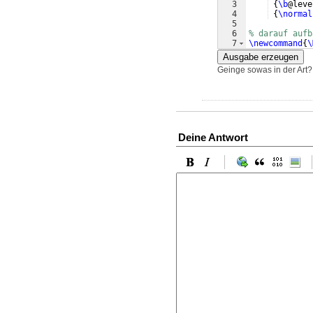
3
{
\b
@leve
4
{
\normal
5
6
% darauf aufb
7
\newcommand
{
\
Ausgabe erzeugen
Geinge sowas in der Art? 
Deine Antwort