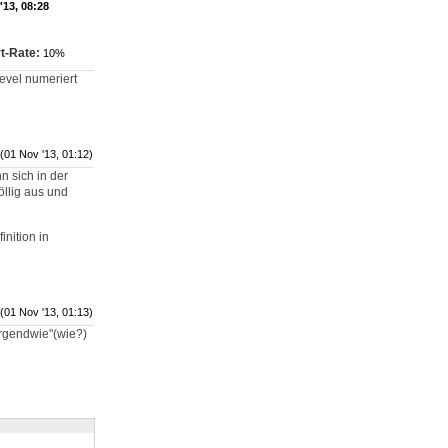
'13, 08:28
t-Rate:
10%
evel numeriert
(01 Nov '13, 01:12)
 sich in der
llig aus und
nition in
(01 Nov '13, 01:13)
irgendwie"(wie?)