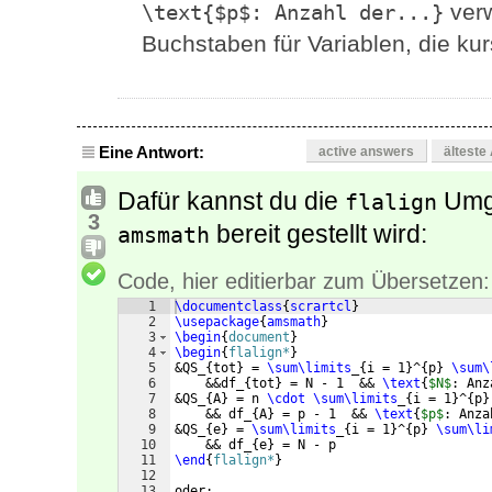
verw
\text{$p$: Anzahl der...}
Buchstaben für Variablen, die kurs
Eine Antwort:
active answers
älteste
Dafür kannst du die
Umge
flalign
3
bereit gestellt wird:
amsmath
Code, hier editierbar zum Übersetzen:
1
\documentclass
{
scrartcl
}
2
\usepackage
{
amsmath
}
3
\begin
{
document
}
4
\begin
{
flalign*
}
5
&QS_
{
tot
}
 = 
\sum\limits
_
{
i = 1
}
^
{
p
}
\sum\
6
    &&df_
{
tot
}
 = N - 1  && 
\text
{
$N$
: Anz
7
&QS_
{
A
}
 = n 
\cdot
\sum\limits
_
{
i = 1
}
^
{
p
}
8
    && df_
{
A
}
 = p - 1  && 
\text
{
$p$
: Anza
9
&QS_
{
e
}
 = 
\sum\limits
_
{
i = 1
}
^
{
p
}
\sum\li
10
    && df_
{
e
}
 = N - p
11
\end
{
flalign*
}
12
13
oder: