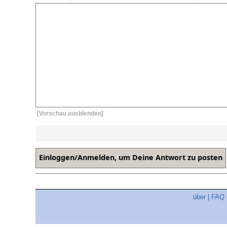
[Vorschau ausblenden]
über
|
FAQ