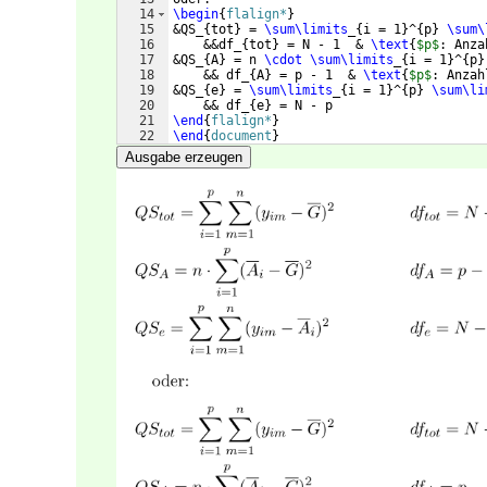
14
\begin
{
flalign*
}
15
&QS_
{
tot
}
 = 
\sum\limits
_
{
i = 1
}
^
{
p
}
\sum\
16
    &&df_
{
tot
}
 = N - 1  & 
\text
{
$p$
: Anza
17
&QS_
{
A
}
 = n 
\cdot
\sum\limits
_
{
i = 1
}
^
{
p
}
18
    && df_
{
A
}
 = p - 1  & 
\text
{
$p$
: Anzah
19
&QS_
{
e
}
 = 
\sum\limits
_
{
i = 1
}
^
{
p
}
\sum\li
20
    && df_
{
e
}
 = N - p
21
\end
{
flalign*
}
22
\end
{
document
}
Ausgabe erzeugen