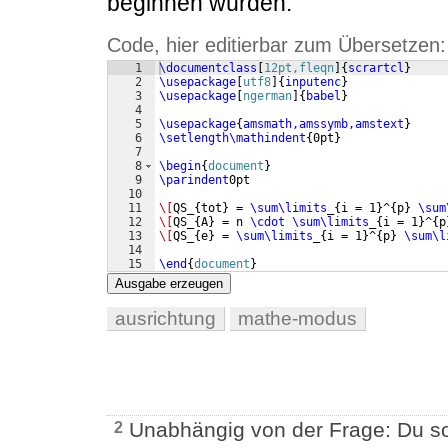
beginnen würden.
Code, hier editierbar zum Übersetzen:
1
\documentclass
[
12pt,fleqn
]
{
scrartcl
}
2
\usepackage
[
utf8
]
{
inputenc
}
3
\usepackage
[
ngerman
]
{
babel
}
4
5
\usepackage
{
amsmath,amssymb,amstext
}
6
\setlength\mathindent
{
0pt
}
7
8
\begin
{
document
}
9
\parindent
0pt
10
11
\[
QS_
{
tot
}
 = 
\sum\limits
_
{
i = 1
}
^
{
p
}
\sum
12
\[
QS_
{
A
}
 = n 
\cdot
\sum\limits
_
{
i = 1
}
^
{
p
13
\[
QS_
{
e
}
 = 
\sum\limits
_
{
i = 1
}
^
{
p
}
\sum\l
14
15
\end
{
document
}
Ausgabe erzeugen
ausrichtung
mathe-modus
Unabhängig von der Frage: Du so
2